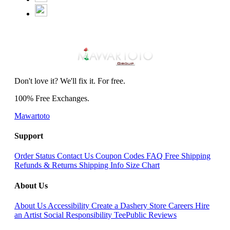
Don't love it? We'll fix it. For free.
100% Free Exchanges.
Mawartoto
Support
Order Status
Contact Us
Coupon Codes
FAQ
Free Shipping
Refunds & Returns
Shipping Info
Size Chart
About Us
About Us
Accessibility
Create a Dashery Store
Careers
Hire
an Artist
Social Responsibility
TeePublic Reviews