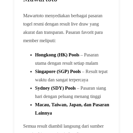
Mawartoto menyediakan berbagai pasaran
togel resmi dengan result live draw yang
akurat dan transparan. Pasaran favorit para
member meliputi:
Hongkong (HK) Pools
– Pasaran
utama dengan result setiap malam
Singapore (SGP) Pools
– Result tepat
waktu dan sangat terpercaya
Sydney (SDY) Pools
– Pasaran siang
hari dengan peluang menang tinggi
Macau, Taiwan, Japan, dan Pasaran
Lainnya
Semua result diambil langsung dari sumber