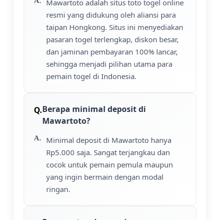
Mawartoto adalah situs toto togel online
resmi yang didukung oleh aliansi para
taipan Hongkong. Situs ini menyediakan
pasaran togel terlengkap, diskon besar,
dan jaminan pembayaran 100% lancar,
sehingga menjadi pilihan utama para
pemain togel di Indonesia.
Berapa minimal deposit di
Mawartoto?
Minimal deposit di Mawartoto hanya
Rp5.000 saja. Sangat terjangkau dan
cocok untuk pemain pemula maupun
yang ingin bermain dengan modal
ringan.