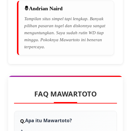
Andrian Naird
Tampilan situs simpel tapi lengkap. Banyak
pilihan pasaran togel dan diskonnya sangat
menguntungkan. Saya sudah rutin WD tiap
minggu. Pokoknya Mawartoto ini beneran
terpercaya.
FAQ MAWARTOTO
Apa itu Mawartoto?