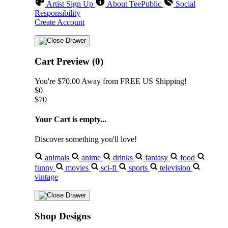
Artist Sign Up
About TeePublic
Social
Responsibility
Create Account
Cart Preview (0)
You're
$70.00
Away from
FREE US Shipping!
$0
$70
Your Cart is empty...
Discover something you'll love!
animals
anime
drinks
fantasy
food
funny
movies
sci-fi
sports
television
vintage
Shop Designs