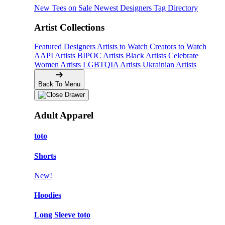
New Tees on Sale
Newest Designers
Tag Directory
Artist Collections
Featured Designers
Artists to Watch
Creators to Watch
AAPI Artists
BIPOC Artists
Black Artists
Celebrate
Women Artists
LGBTQIA Artists
Ukrainian Artists
Back To Menu
Adult Apparel
toto
Shorts
New!
Hoodies
Long Sleeve toto