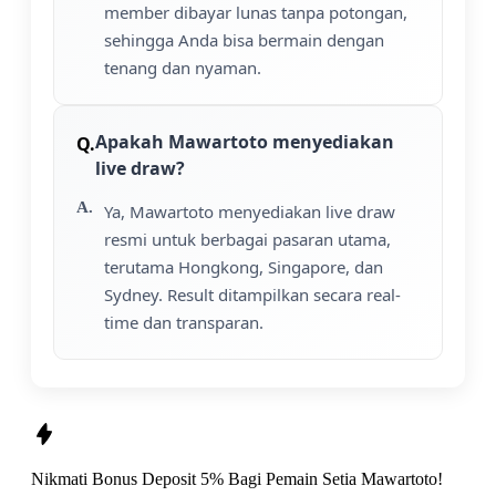
member dibayar lunas tanpa potongan,
sehingga Anda bisa bermain dengan
tenang dan nyaman.
Apakah Mawartoto menyediakan
live draw?
Ya, Mawartoto menyediakan live draw
resmi untuk berbagai pasaran utama,
terutama Hongkong, Singapore, dan
Sydney. Result ditampilkan secara real-
time dan transparan.
Nikmati
Bonus Deposit 5%
Bagi Pemain Setia
Mawartoto!