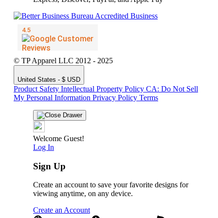
© TP Apparel LLC 2012 - 2025
United States - $ USD
Product Safety
Intellectual Property Policy
CA: Do Not Sell
My Personal Information
Privacy Policy
Terms
Welcome Guest!
Log In
Sign Up
Create an account to save your favorite designs for
viewing anytime, on any device.
Create an Account