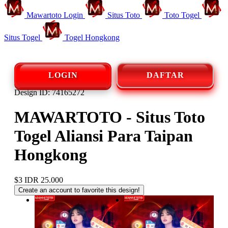
Mawartoto Login
Situs Toto
Toto Togel
Situs Togel
Togel Hongkong
LOGIN
DAFTAR
Design ID: 74165272
MAWARTOTO - Situs Toto
Togel Aliansi Para Taipan
Hongkong
$3
IDR 25.000
Create an account to favorite this design!