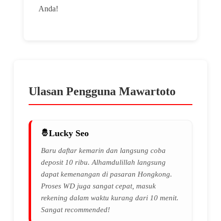
Anda!
Ulasan Pengguna Mawartoto
Lucky Seo
Baru daftar kemarin dan langsung coba
deposit 10 ribu. Alhamdulillah langsung
dapat kemenangan di pasaran Hongkong.
Proses WD juga sangat cepat, masuk
rekening dalam waktu kurang dari 10 menit.
Sangat recommended!