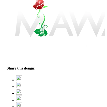
Share this design: