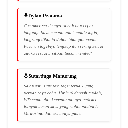
Dylan Pratama
Customer servicenya ramah dan cepat
tanggap. Saya sempat ada kendala login,
langsung dibantu dalam hitungan menit.
Pasaran togelnya lengkap dan sering keluar
angka sesuai prediksi. Recommended!
Sutarduga Manurung
Salah satu situs toto togel terbaik yang
pernah saya coba. Minimal deposit rendah,
WD cepat, dan kemenangannya realistis.
Banyak teman saya yang sudah pindah ke
Mawartoto dan semuanya puas.