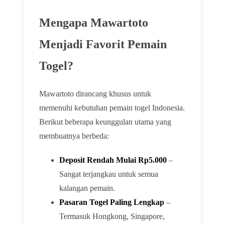
Mengapa Mawartoto
Menjadi Favorit Pemain
Togel?
Mawartoto dirancang khusus untuk
memenuhi kebutuhan pemain togel Indonesia.
Berikut beberapa keunggulan utama yang
membuatnya berbeda:
Deposit Rendah Mulai Rp5.000
–
Sangat terjangkau untuk semua
kalangan pemain.
Pasaran Togel Paling Lengkap
–
Termasuk Hongkong, Singapore,