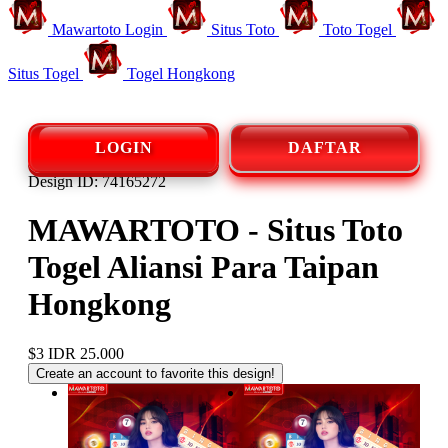
Mawartoto Login
Situs Toto
Toto Togel
Situs Togel
Togel Hongkong
LOGIN
DAFTAR
Design ID: 74165272
MAWARTOTO - Situs Toto
Togel Aliansi Para Taipan
Hongkong
$3
IDR 25.000
Create an account to favorite this design!