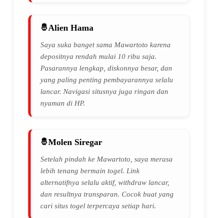
Alien Hama
Saya suka banget sama Mawartoto karena
depositnya rendah mulai 10 ribu saja.
Pasarannya lengkap, diskonnya besar, dan
yang paling penting pembayarannya selalu
lancar. Navigasi situsnya juga ringan dan
nyaman di HP.
Molen Siregar
Setelah pindah ke Mawartoto, saya merasa
lebih tenang bermain togel. Link
alternatifnya selalu aktif, withdraw lancar,
dan resultnya transparan. Cocok buat yang
cari situs togel terpercaya setiap hari.