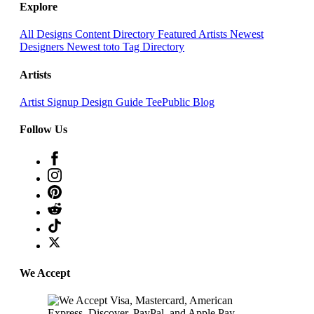
Explore
All Designs
Content Directory
Featured Artists
Newest
Designers
Newest toto
Tag Directory
Artists
Artist Signup
Design Guide
TeePublic Blog
Follow Us
We Accept