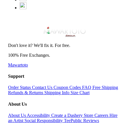
Don't love it? We'll fix it. For free.
100% Free Exchanges.
Mawartoto
Support
Order Status
Contact Us
Coupon Codes
FAQ
Free Shipping
Refunds & Returns
Shipping Info
Size Chart
About Us
About Us
Accessibility
Create a Dashery Store
Careers
Hire
an Artist
Social Responsibility
TeePublic Reviews