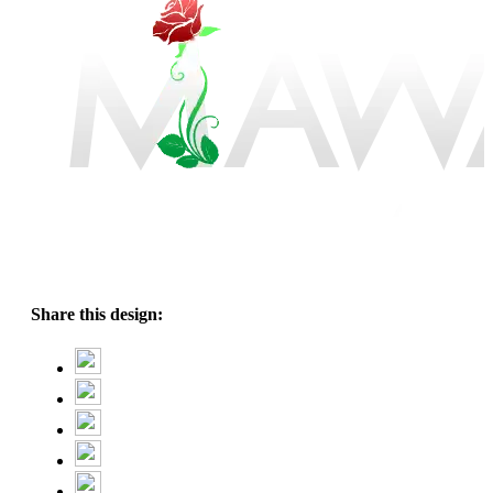
Share this design: