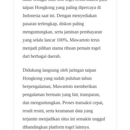
taipan Hongkong yang paling dipercaya di
Indonesia saat ini. Dengan menyediakan
pasaran terlengkap, diskon paling
menguntungkan, serta jaminan pembayaran
yang selalu lancar 100%, Mawartoto terus
menjadi pilihan utama ribuan pemain togel
dari berbagai daerah.
Didukung langsung oleh jaringan taipan
Hongkong yang sudah puluhan tahun
berpengalaman, Mawartoto memberikan
pengalaman bermain yang fair, transparan,
dan menguntungkan. Proses transaksi cepat,
result resmi, serta keamanan data yang
terjamin menjadikan situs ini semakin unggul
dibandingkan platform togel lainnya.