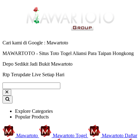
Cari kami di Google : Mawartoto
MAWARTOTO - Situs Toto Togel Aliansi Para Taipan Hongkong
Depo Sedikit Jadi Bukit Mawartoto
Rtp Terupdate Live Setiap Hari
Explore Categories
Popular Products
Mawartoto
Mawartoto Togel
Mawartoto Daftar