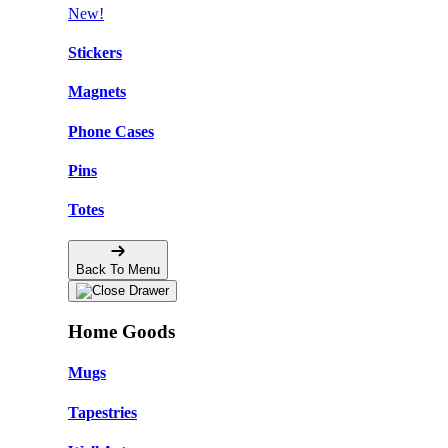
New!
Stickers
Magnets
Phone Cases
Pins
Totes
Back To Menu
Home Goods
Mugs
Tapestries