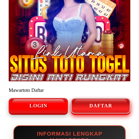
Mawartoto Daftar
LOGIN
DAFTAR
INFORMASI LENGKAP