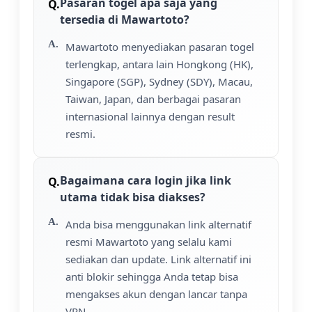
Pasaran togel apa saja yang
tersedia di Mawartoto?
Mawartoto menyediakan pasaran togel
terlengkap, antara lain Hongkong (HK),
Singapore (SGP), Sydney (SDY), Macau,
Taiwan, Japan, dan berbagai pasaran
internasional lainnya dengan result
resmi.
Bagaimana cara login jika link
utama tidak bisa diakses?
Anda bisa menggunakan link alternatif
resmi Mawartoto yang selalu kami
sediakan dan update. Link alternatif ini
anti blokir sehingga Anda tetap bisa
mengakses akun dengan lancar tanpa
VPN.