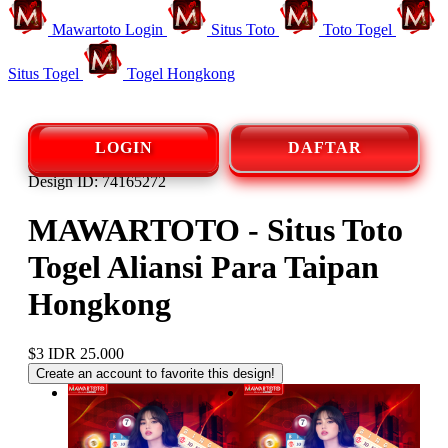
Mawartoto Login
Situs Toto
Toto Togel
Situs Togel
Togel Hongkong
LOGIN
DAFTAR
Design ID: 74165272
MAWARTOTO - Situs Toto
Togel Aliansi Para Taipan
Hongkong
$3
IDR 25.000
Create an account to favorite this design!