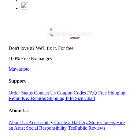
Don't love it? We'll fix it. For free.
100% Free Exchanges.
Mawartoto
Support
Order Status
Contact Us
Coupon Codes
FAQ
Free Shipping
Refunds & Returns
Shipping Info
Size Chart
About Us
About Us
Accessibility
Create a Dashery Store
Careers
Hire
an Artist
Social Responsibility
TeePublic Reviews