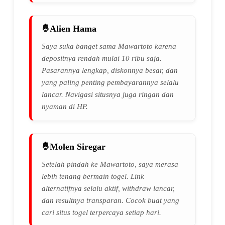
Alien Hama
Saya suka banget sama Mawartoto karena
depositnya rendah mulai 10 ribu saja.
Pasarannya lengkap, diskonnya besar, dan
yang paling penting pembayarannya selalu
lancar. Navigasi situsnya juga ringan dan
nyaman di HP.
Molen Siregar
Setelah pindah ke Mawartoto, saya merasa
lebih tenang bermain togel. Link
alternatifnya selalu aktif, withdraw lancar,
dan resultnya transparan. Cocok buat yang
cari situs togel terpercaya setiap hari.