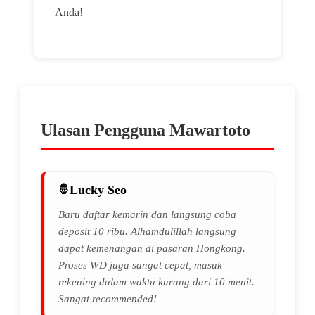
Anda!
Ulasan Pengguna Mawartoto
Lucky Seo
Baru daftar kemarin dan langsung coba
deposit 10 ribu. Alhamdulillah langsung
dapat kemenangan di pasaran Hongkong.
Proses WD juga sangat cepat, masuk
rekening dalam waktu kurang dari 10 menit.
Sangat recommended!