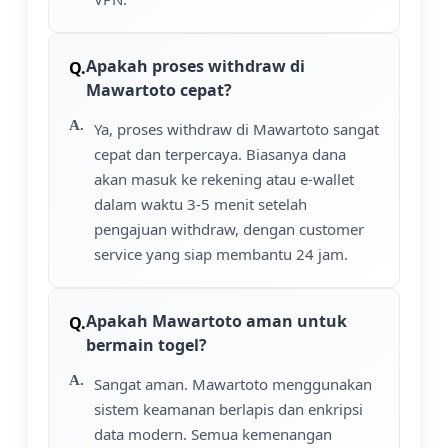
Apakah proses withdraw di
Mawartoto cepat?
Ya, proses withdraw di Mawartoto sangat
cepat dan terpercaya. Biasanya dana
akan masuk ke rekening atau e-wallet
dalam waktu 3-5 menit setelah
pengajuan withdraw, dengan customer
service yang siap membantu 24 jam.
Apakah Mawartoto aman untuk
bermain togel?
Sangat aman. Mawartoto menggunakan
sistem keamanan berlapis dan enkripsi
data modern. Semua kemenangan