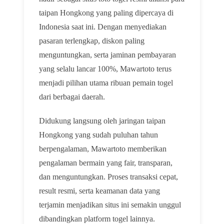
taipan Hongkong yang paling dipercaya di
Indonesia saat ini. Dengan menyediakan
pasaran terlengkap, diskon paling
menguntungkan, serta jaminan pembayaran
yang selalu lancar 100%, Mawartoto terus
menjadi pilihan utama ribuan pemain togel
dari berbagai daerah.
Didukung langsung oleh jaringan taipan
Hongkong yang sudah puluhan tahun
berpengalaman, Mawartoto memberikan
pengalaman bermain yang fair, transparan,
dan menguntungkan. Proses transaksi cepat,
result resmi, serta keamanan data yang
terjamin menjadikan situs ini semakin unggul
dibandingkan platform togel lainnya.