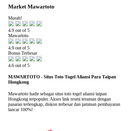
Market Mawartoto
Murah!
4.9 out of 5
Mawartoto
4.9 out of 5
Bonus Terbesar
4.6 out of 5
MAWARTOTO - Situs Toto Togel Aliansi Para Taipan
Hongkong
Mawartoto hadir sebagai situs toto togel aliansi taipan
Hongkong terpopuler. Akses link resmi teraman dengan
pasaran terlengkap, diskon terbesar dan jaminan pembayaran
lancar 100%!