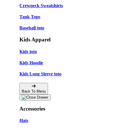
Crewneck Sweatshirts
Tank Tops
Baseball toto
Kids Apparel
Kids toto
Kids Hoodie
Kids Long Sleeve toto
Back To Menu
Accessories
Hats