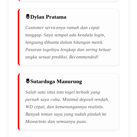
Dylan Pratama
Customer servicenya ramah dan cepat
tanggap. Saya sempat ada kendala login,
langsung dibantu dalam hitungan menit.
Pasaran togelnya lengkap dan sering keluar
angka sesuai prediksi. Recommended!
Sutarduga Manurung
Salah satu situs toto togel terbaik yang
pernah saya coba. Minimal deposit rendah,
WD cepat, dan kemenangannya realistis.
Banyak teman saya yang sudah pindah ke
Mawartoto dan semuanya puas.