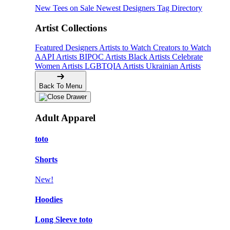
New Tees on Sale
Newest Designers
Tag Directory
Artist Collections
Featured Designers
Artists to Watch
Creators to Watch
AAPI Artists
BIPOC Artists
Black Artists
Celebrate
Women Artists
LGBTQIA Artists
Ukrainian Artists
Back To Menu
Adult Apparel
toto
Shorts
New!
Hoodies
Long Sleeve toto