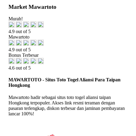
Market Mawartoto
Murah!
4.9 out of 5
Mawartoto
4.9 out of 5
Bonus Terbesar
4.6 out of 5
MAWARTOTO - Situs Toto Togel Aliansi Para Taipan
Hongkong
Mawartoto hadir sebagai situs toto togel aliansi taipan
Hongkong terpopuler. Akses link resmi teraman dengan
pasaran terlengkap, diskon terbesar dan jaminan pembayaran
lancar 100%!