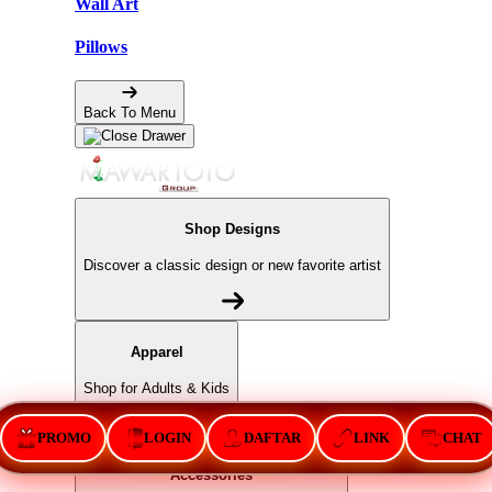
Wall Art
Pillows
Back To Menu
Shop Designs
Discover a classic design or new favorite artist
Apparel
Shop for Adults & Kids
PROMO
LOGIN
DAFTAR
LINK
CHAT
Accessories