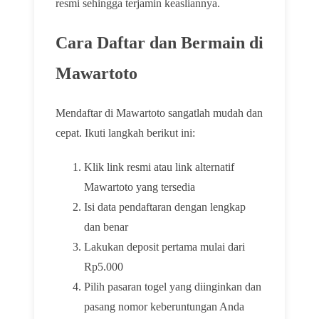
resmi sehingga terjamin keasliannya.
Cara Daftar dan Bermain di
Mawartoto
Mendaftar di Mawartoto sangatlah mudah dan
cepat. Ikuti langkah berikut ini:
Klik link resmi atau link alternatif
Mawartoto yang tersedia
Isi data pendaftaran dengan lengkap
dan benar
Lakukan deposit pertama mulai dari
Rp5.000
Pilih pasaran togel yang diinginkan dan
pasang nomor keberuntungan Anda