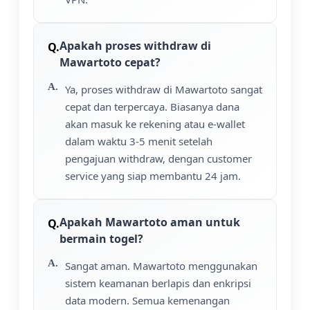
Apakah proses withdraw di
Mawartoto cepat?
Ya, proses withdraw di Mawartoto sangat
cepat dan terpercaya. Biasanya dana
akan masuk ke rekening atau e-wallet
dalam waktu 3-5 menit setelah
pengajuan withdraw, dengan customer
service yang siap membantu 24 jam.
Apakah Mawartoto aman untuk
bermain togel?
Sangat aman. Mawartoto menggunakan
sistem keamanan berlapis dan enkripsi
data modern. Semua kemenangan