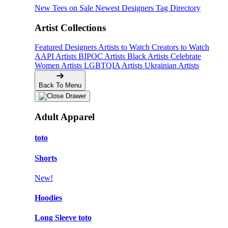
New Tees on Sale
Newest Designers
Tag Directory
Artist Collections
Featured Designers
Artists to Watch
Creators to Watch
AAPI Artists
BIPOC Artists
Black Artists
Celebrate
Women Artists
LGBTQIA Artists
Ukrainian Artists
Back To Menu
Adult Apparel
toto
Shorts
New!
Hoodies
Long Sleeve toto