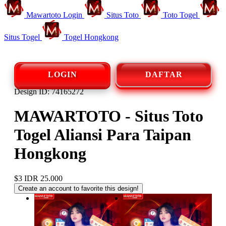
Mawartoto Login
Situs Toto
Toto Togel
Situs Togel
Togel Hongkong
LOGIN
DAFTAR
Design ID: 74165272
MAWARTOTO - Situs Toto
Togel Aliansi Para Taipan
Hongkong
$3
IDR 25.000
Create an account to favorite this design!