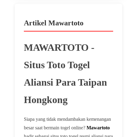
Artikel Mawartoto
MAWARTOTO -
Situs Toto Togel
Aliansi Para Taipan
Hongkong
Siapa yang tidak mendambakan kemenangan
besar saat bermain togel online?
Mawartoto
hadir sebagai situs toto togel resmi aliansi para