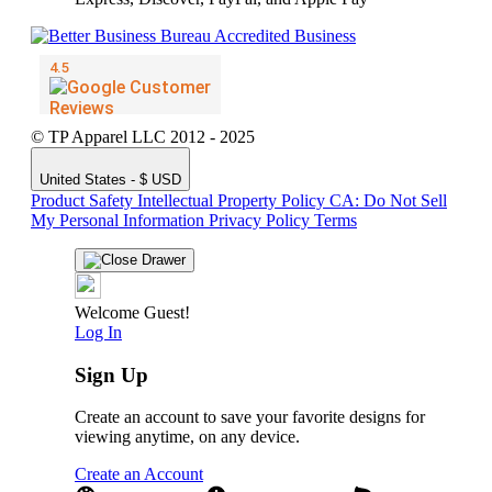
© TP Apparel LLC 2012 - 2025
United States - $ USD
Product Safety
Intellectual Property Policy
CA: Do Not Sell
My Personal Information
Privacy Policy
Terms
Welcome Guest!
Log In
Sign Up
Create an account to save your favorite designs for
viewing anytime, on any device.
Create an Account