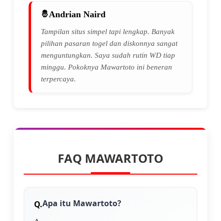
Andrian Naird
Tampilan situs simpel tapi lengkap. Banyak
pilihan pasaran togel dan diskonnya sangat
menguntungkan. Saya sudah rutin WD tiap
minggu. Pokoknya Mawartoto ini beneran
terpercaya.
FAQ MAWARTOTO
Apa itu Mawartoto?