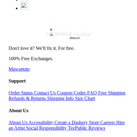
Don't love it? We'll fix it. For free.
100% Free Exchanges.
Mawartoto
Support
Order Status
Contact Us
Coupon Codes
FAQ
Free Shipping
Refunds & Returns
Shipping Info
Size Chart
About Us
About Us
Accessibility
Create a Dashery Store
Careers
Hire
an Artist
Social Responsibility
TeePublic Reviews