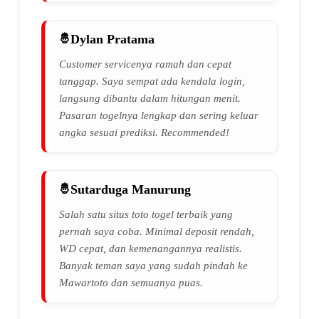
Dylan Pratama
Customer servicenya ramah dan cepat
tanggap. Saya sempat ada kendala login,
langsung dibantu dalam hitungan menit.
Pasaran togelnya lengkap dan sering keluar
angka sesuai prediksi. Recommended!
Sutarduga Manurung
Salah satu situs toto togel terbaik yang
pernah saya coba. Minimal deposit rendah,
WD cepat, dan kemenangannya realistis.
Banyak teman saya yang sudah pindah ke
Mawartoto dan semuanya puas.