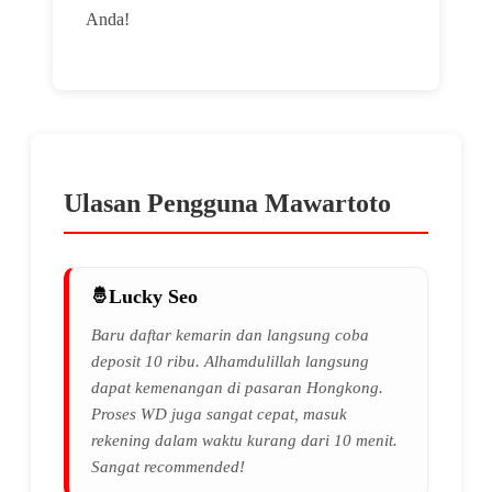
Anda!
Ulasan Pengguna Mawartoto
Lucky Seo
Baru daftar kemarin dan langsung coba
deposit 10 ribu. Alhamdulillah langsung
dapat kemenangan di pasaran Hongkong.
Proses WD juga sangat cepat, masuk
rekening dalam waktu kurang dari 10 menit.
Sangat recommended!