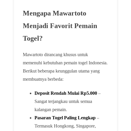
Mengapa Mawartoto
Menjadi Favorit Pemain
Togel?
Mawartoto dirancang khusus untuk
memenuhi kebutuhan pemain togel Indonesia.
Berikut beberapa keunggulan utama yang
membuatnya berbeda:
Deposit Rendah Mulai Rp5.000
–
Sangat terjangkau untuk semua
kalangan pemain.
Pasaran Togel Paling Lengkap
–
Termasuk Hongkong, Singapore,