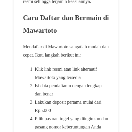
resmi sehingga terjamin keasliannya.
Cara Daftar dan Bermain di
Mawartoto
Mendaftar di Mawartoto sangatlah mudah dan
cepat. Ikuti langkah berikut ini:
Klik link resmi atau link alternatif
Mawartoto yang tersedia
Isi data pendaftaran dengan lengkap
dan benar
Lakukan deposit pertama mulai dari
Rp5.000
Pilih pasaran togel yang diinginkan dan
pasang nomor keberuntungan Anda