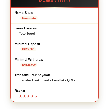
MAWARTOTO
Nama Situs
Mawartoto
Jenis Pasaran
Toto Togel
Minimal Deposit
IDR 5,000
Minimal Withdraw
IDR 25,000
Transaksi Pembayaran
Transfer Bank Lokal • E-wallet • QRIS
Rating