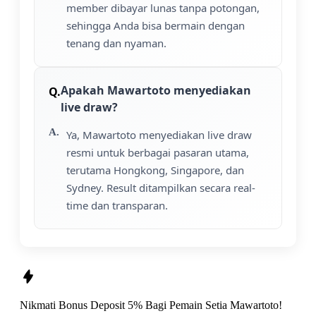
member dibayar lunas tanpa potongan,
sehingga Anda bisa bermain dengan
tenang dan nyaman.
Apakah Mawartoto menyediakan
live draw?
Ya, Mawartoto menyediakan live draw
resmi untuk berbagai pasaran utama,
terutama Hongkong, Singapore, dan
Sydney. Result ditampilkan secara real-
time dan transparan.
Nikmati
Bonus Deposit 5%
Bagi Pemain Setia
Mawartoto!