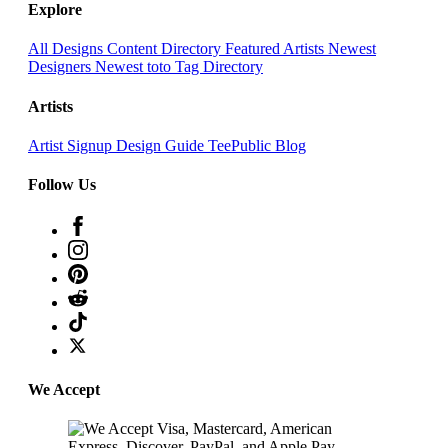
Explore
All Designs
Content Directory
Featured Artists
Newest
Designers
Newest toto
Tag Directory
Artists
Artist Signup
Design Guide
TeePublic Blog
Follow Us
We Accept