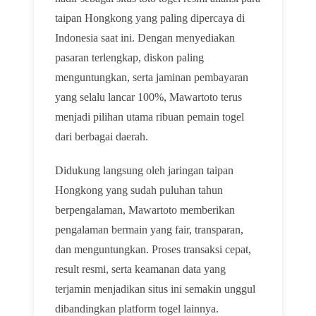
taipan Hongkong yang paling dipercaya di
Indonesia saat ini. Dengan menyediakan
pasaran terlengkap, diskon paling
menguntungkan, serta jaminan pembayaran
yang selalu lancar 100%, Mawartoto terus
menjadi pilihan utama ribuan pemain togel
dari berbagai daerah.
Didukung langsung oleh jaringan taipan
Hongkong yang sudah puluhan tahun
berpengalaman, Mawartoto memberikan
pengalaman bermain yang fair, transparan,
dan menguntungkan. Proses transaksi cepat,
result resmi, serta keamanan data yang
terjamin menjadikan situs ini semakin unggul
dibandingkan platform togel lainnya.