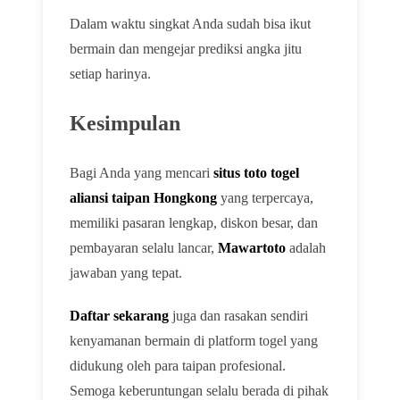
Dalam waktu singkat Anda sudah bisa ikut
bermain dan mengejar prediksi angka jitu
setiap harinya.
Kesimpulan
Bagi Anda yang mencari
situs toto togel
aliansi taipan Hongkong
yang terpercaya,
memiliki pasaran lengkap, diskon besar, dan
pembayaran selalu lancar,
Mawartoto
adalah
jawaban yang tepat.
Daftar sekarang
juga dan rasakan sendiri
kenyamanan bermain di platform togel yang
didukung oleh para taipan profesional.
Semoga keberuntungan selalu berada di pihak