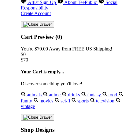
Artist Sign Up
About TeePublic
Social
Responsibility
Create Account
Cart Preview (0)
You're
$70.00
Away from
FREE US Shipping!
$0
$70
Your Cart is empty...
Discover something you'll love!
animals
anime
drinks
fantasy
food
funny
movies
sci-fi
sports
television
vintage
Shop Designs