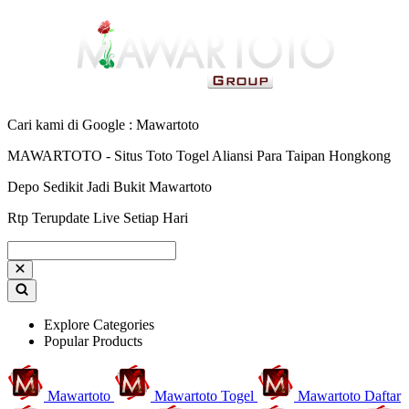
Cari kami di Google : Mawartoto
MAWARTOTO - Situs Toto Togel Aliansi Para Taipan Hongkong
Depo Sedikit Jadi Bukit Mawartoto
Rtp Terupdate Live Setiap Hari
Explore Categories
Popular Products
Mawartoto
Mawartoto Togel
Mawartoto Daftar