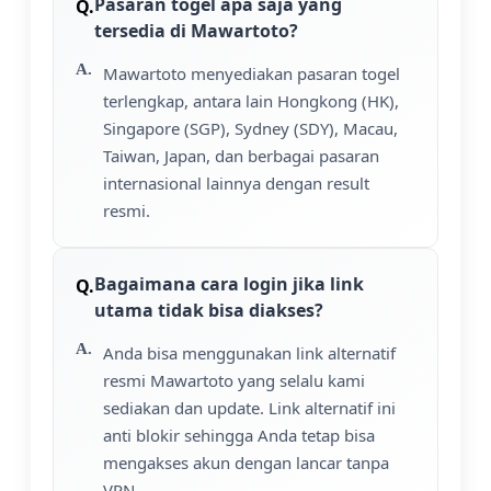
Pasaran togel apa saja yang
tersedia di Mawartoto?
Mawartoto menyediakan pasaran togel
terlengkap, antara lain Hongkong (HK),
Singapore (SGP), Sydney (SDY), Macau,
Taiwan, Japan, dan berbagai pasaran
internasional lainnya dengan result
resmi.
Bagaimana cara login jika link
utama tidak bisa diakses?
Anda bisa menggunakan link alternatif
resmi Mawartoto yang selalu kami
sediakan dan update. Link alternatif ini
anti blokir sehingga Anda tetap bisa
mengakses akun dengan lancar tanpa
VPN.