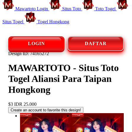
Mawartoto Login
Situs Toto
Toto Togel
Situs Togel
Togel Hongkong
LOGIN
DAFTAR
Design ID: 74165272
MAWARTOTO - Situs Toto
Togel Aliansi Para Taipan
Hongkong
$3
IDR 25.000
Create an account to favorite this design!