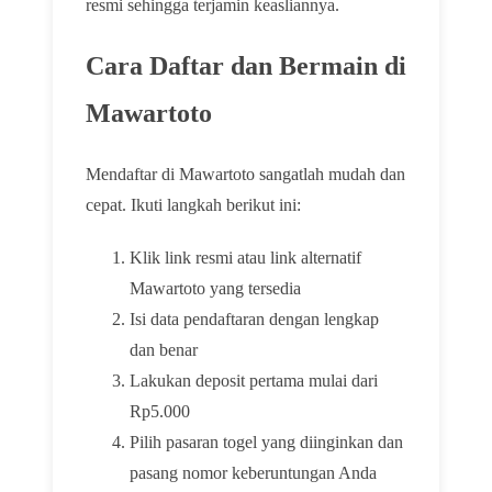
resmi sehingga terjamin keasliannya.
Cara Daftar dan Bermain di
Mawartoto
Mendaftar di Mawartoto sangatlah mudah dan
cepat. Ikuti langkah berikut ini:
Klik link resmi atau link alternatif
Mawartoto yang tersedia
Isi data pendaftaran dengan lengkap
dan benar
Lakukan deposit pertama mulai dari
Rp5.000
Pilih pasaran togel yang diinginkan dan
pasang nomor keberuntungan Anda