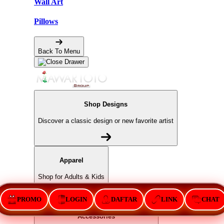
Wall Art
Pillows
Back To Menu
Shop Designs
Discover a classic design or new favorite artist
Apparel
Shop for Adults & Kids
PROMO
LOGIN
DAFTAR
LINK
CHAT
Accessories