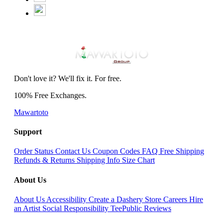
Don't love it? We'll fix it. For free.
100% Free Exchanges.
Mawartoto
Support
Order Status
Contact Us
Coupon Codes
FAQ
Free Shipping
Refunds & Returns
Shipping Info
Size Chart
About Us
About Us
Accessibility
Create a Dashery Store
Careers
Hire
an Artist
Social Responsibility
TeePublic Reviews