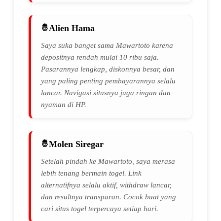
Alien Hama
Saya suka banget sama Mawartoto karena
depositnya rendah mulai 10 ribu saja.
Pasarannya lengkap, diskonnya besar, dan
yang paling penting pembayarannya selalu
lancar. Navigasi situsnya juga ringan dan
nyaman di HP.
Molen Siregar
Setelah pindah ke Mawartoto, saya merasa
lebih tenang bermain togel. Link
alternatifnya selalu aktif, withdraw lancar,
dan resultnya transparan. Cocok buat yang
cari situs togel terpercaya setiap hari.