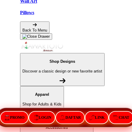
Wall Art
Pillows
Back To Menu
Shop Designs
Discover a classic design or new favorite artist
Apparel
Shop for Adults & Kids
PROMO
LOGIN
DAFTAR
LINK
CHAT
Accessories