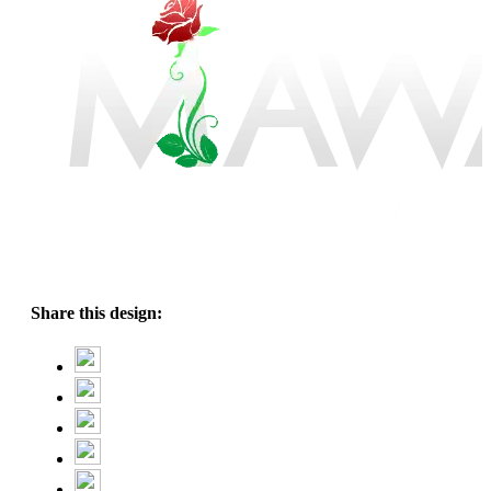
Share this design: