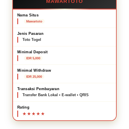
MAWARTOTO
Nama Situs
Mawartoto
Jenis Pasaran
Toto Togel
Minimal Deposit
IDR 5,000
Minimal Withdraw
IDR 25,000
Transaksi Pembayaran
Transfer Bank Lokal • E-wallet • QRIS
Rating