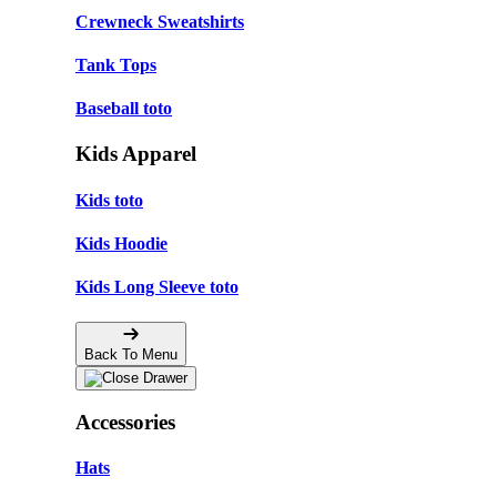
Crewneck Sweatshirts
Tank Tops
Baseball toto
Kids Apparel
Kids toto
Kids Hoodie
Kids Long Sleeve toto
Back To Menu
Accessories
Hats