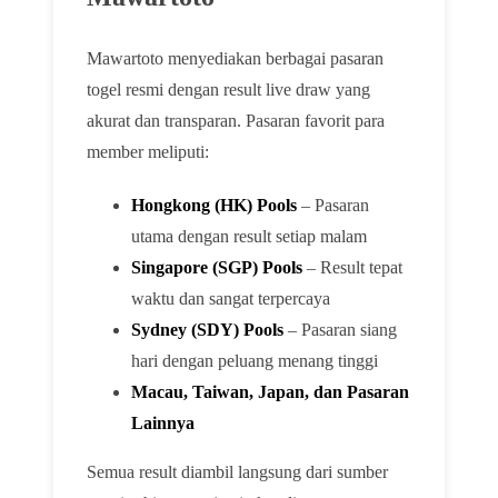
Mawartoto menyediakan berbagai pasaran
togel resmi dengan result live draw yang
akurat dan transparan. Pasaran favorit para
member meliputi:
Hongkong (HK) Pools
– Pasaran
utama dengan result setiap malam
Singapore (SGP) Pools
– Result tepat
waktu dan sangat terpercaya
Sydney (SDY) Pools
– Pasaran siang
hari dengan peluang menang tinggi
Macau, Taiwan, Japan, dan Pasaran
Lainnya
Semua result diambil langsung dari sumber