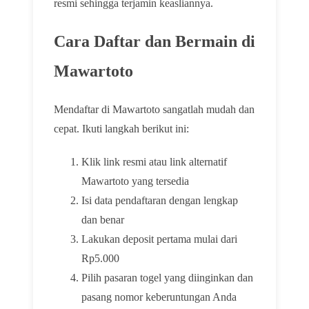
resmi sehingga terjamin keasliannya.
Cara Daftar dan Bermain di
Mawartoto
Mendaftar di Mawartoto sangatlah mudah dan
cepat. Ikuti langkah berikut ini:
Klik link resmi atau link alternatif
Mawartoto yang tersedia
Isi data pendaftaran dengan lengkap
dan benar
Lakukan deposit pertama mulai dari
Rp5.000
Pilih pasaran togel yang diinginkan dan
pasang nomor keberuntungan Anda