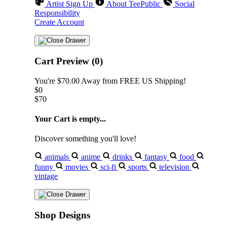
Artist Sign Up
About TeePublic
Social
Responsibility
Create Account
Cart Preview (0)
You're
$70.00
Away from
FREE US Shipping!
$0
$70
Your Cart is empty...
Discover something you'll love!
animals
anime
drinks
fantasy
food
funny
movies
sci-fi
sports
television
vintage
Shop Designs