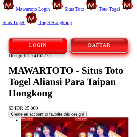
Mawartoto Login
Situs Toto
Toto Togel
Situs Togel
Togel Hongkong
LOGIN
DAFTAR
Design ID: 74165272
MAWARTOTO - Situs Toto
Togel Aliansi Para Taipan
Hongkong
$3
IDR 25.000
Create an account to favorite this design!