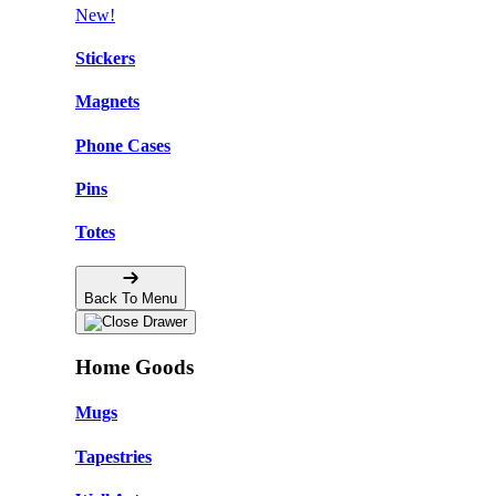
New!
Stickers
Magnets
Phone Cases
Pins
Totes
Back To Menu
Home Goods
Mugs
Tapestries