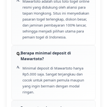
Mawartoto adalah situs toto togel online
resmi yang didukung oleh aliansi para
taipan Hongkong. Situs ini menyediakan
pasaran togel terlengkap, diskon besar,
dan jaminan pembayaran 100% lancar,
sehingga menjadi pilihan utama para
pemain togel di Indonesia.
Berapa minimal deposit di
Mawartoto?
Minimal deposit di Mawartoto hanya
Rp5.000 saja. Sangat terjangkau dan
cocok untuk pemain pemula maupun
yang ingin bermain dengan modal
ringan.