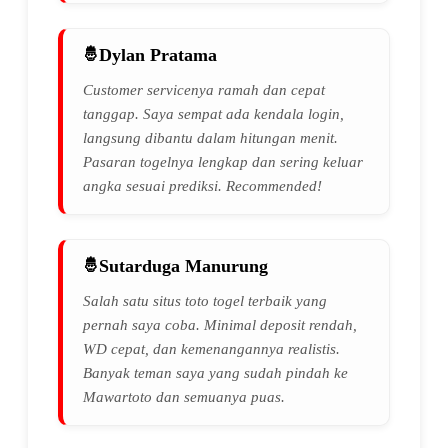
Dylan Pratama
Customer servicenya ramah dan cepat
tanggap. Saya sempat ada kendala login,
langsung dibantu dalam hitungan menit.
Pasaran togelnya lengkap dan sering keluar
angka sesuai prediksi. Recommended!
Sutarduga Manurung
Salah satu situs toto togel terbaik yang
pernah saya coba. Minimal deposit rendah,
WD cepat, dan kemenangannya realistis.
Banyak teman saya yang sudah pindah ke
Mawartoto dan semuanya puas.