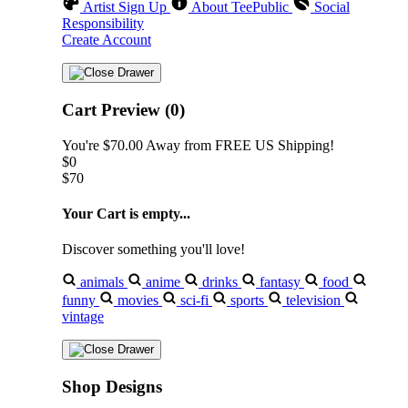
Artist Sign Up
About TeePublic
Social
Responsibility
Create Account
Cart Preview (0)
You're
$70.00
Away from
FREE US Shipping!
$0
$70
Your Cart is empty...
Discover something you'll love!
animals
anime
drinks
fantasy
food
funny
movies
sci-fi
sports
television
vintage
Shop Designs