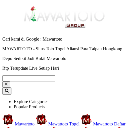
Cari kami di Google : Mawartoto
MAWARTOTO - Situs Toto Togel Aliansi Para Taipan Hongkong
Depo Sedikit Jadi Bukit Mawartoto
Rtp Terupdate Live Setiap Hari
Explore Categories
Popular Products
Mawartoto
Mawartoto Togel
Mawartoto Daftar