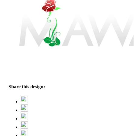
Share this design: