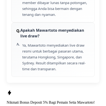
member dibayar lunas tanpa potongan,
sehingga Anda bisa bermain dengan
tenang dan nyaman.
Apakah Mawartoto menyediakan
live draw?
Ya, Mawartoto menyediakan live draw
resmi untuk berbagai pasaran utama,
terutama Hongkong, Singapore, dan
Sydney. Result ditampilkan secara real-
time dan transparan.
Nikmati
Bonus Deposit 5%
Bagi Pemain Setia
Mawartoto!