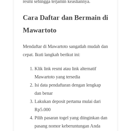
resmi sehingga terjamin keasliannya.
Cara Daftar dan Bermain di
Mawartoto
Mendaftar di Mawartoto sangatlah mudah dan
cepat. Ikuti langkah berikut ini:
Klik link resmi atau link alternatif
Mawartoto yang tersedia
Isi data pendaftaran dengan lengkap
dan benar
Lakukan deposit pertama mulai dari
Rp5.000
Pilih pasaran togel yang diinginkan dan
pasang nomor keberuntungan Anda