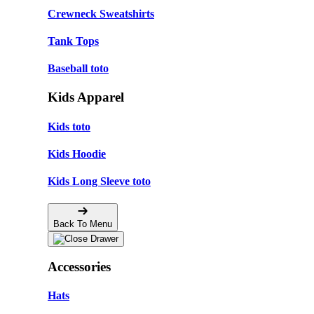
Crewneck Sweatshirts
Tank Tops
Baseball toto
Kids Apparel
Kids toto
Kids Hoodie
Kids Long Sleeve toto
Back To Menu
Accessories
Hats