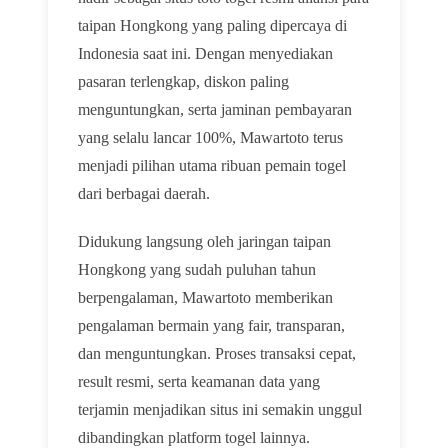
taipan Hongkong yang paling dipercaya di
Indonesia saat ini. Dengan menyediakan
pasaran terlengkap, diskon paling
menguntungkan, serta jaminan pembayaran
yang selalu lancar 100%, Mawartoto terus
menjadi pilihan utama ribuan pemain togel
dari berbagai daerah.
Didukung langsung oleh jaringan taipan
Hongkong yang sudah puluhan tahun
berpengalaman, Mawartoto memberikan
pengalaman bermain yang fair, transparan,
dan menguntungkan. Proses transaksi cepat,
result resmi, serta keamanan data yang
terjamin menjadikan situs ini semakin unggul
dibandingkan platform togel lainnya.