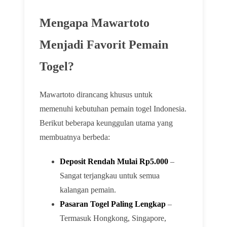
Mengapa Mawartoto
Menjadi Favorit Pemain
Togel?
Mawartoto dirancang khusus untuk
memenuhi kebutuhan pemain togel Indonesia.
Berikut beberapa keunggulan utama yang
membuatnya berbeda:
Deposit Rendah Mulai Rp5.000
–
Sangat terjangkau untuk semua
kalangan pemain.
Pasaran Togel Paling Lengkap
–
Termasuk Hongkong, Singapore,