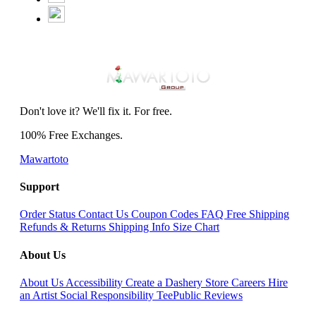
Don't love it? We'll fix it. For free.
100% Free Exchanges.
Mawartoto
Support
Order Status
Contact Us
Coupon Codes
FAQ
Free Shipping
Refunds & Returns
Shipping Info
Size Chart
About Us
About Us
Accessibility
Create a Dashery Store
Careers
Hire
an Artist
Social Responsibility
TeePublic Reviews