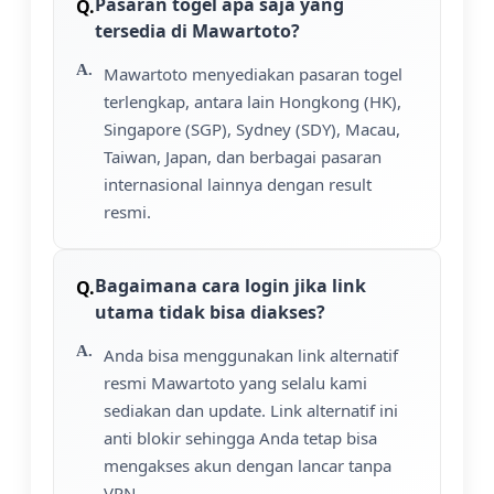
Pasaran togel apa saja yang
tersedia di Mawartoto?
Mawartoto menyediakan pasaran togel
terlengkap, antara lain Hongkong (HK),
Singapore (SGP), Sydney (SDY), Macau,
Taiwan, Japan, dan berbagai pasaran
internasional lainnya dengan result
resmi.
Bagaimana cara login jika link
utama tidak bisa diakses?
Anda bisa menggunakan link alternatif
resmi Mawartoto yang selalu kami
sediakan dan update. Link alternatif ini
anti blokir sehingga Anda tetap bisa
mengakses akun dengan lancar tanpa
VPN.