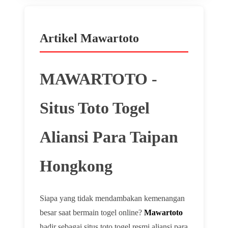
Artikel Mawartoto
MAWARTOTO -
Situs Toto Togel
Aliansi Para Taipan
Hongkong
Siapa yang tidak mendambakan kemenangan
besar saat bermain togel online?
Mawartoto
hadir sebagai situs toto togel resmi aliansi para