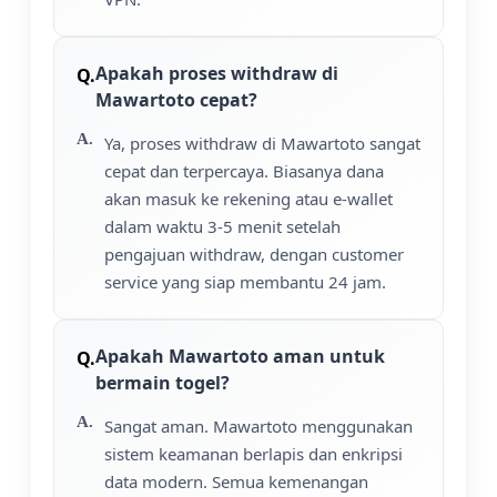
Apakah proses withdraw di
Mawartoto cepat?
Ya, proses withdraw di Mawartoto sangat
cepat dan terpercaya. Biasanya dana
akan masuk ke rekening atau e-wallet
dalam waktu 3-5 menit setelah
pengajuan withdraw, dengan customer
service yang siap membantu 24 jam.
Apakah Mawartoto aman untuk
bermain togel?
Sangat aman. Mawartoto menggunakan
sistem keamanan berlapis dan enkripsi
data modern. Semua kemenangan