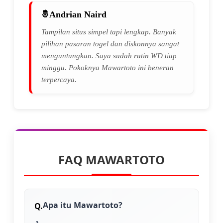
Andrian Naird
Tampilan situs simpel tapi lengkap. Banyak
pilihan pasaran togel dan diskonnya sangat
menguntungkan. Saya sudah rutin WD tiap
minggu. Pokoknya Mawartoto ini beneran
terpercaya.
FAQ MAWARTOTO
Apa itu Mawartoto?