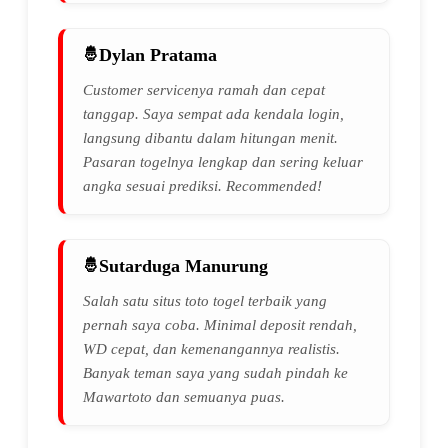
Dylan Pratama
Customer servicenya ramah dan cepat
tanggap. Saya sempat ada kendala login,
langsung dibantu dalam hitungan menit.
Pasaran togelnya lengkap dan sering keluar
angka sesuai prediksi. Recommended!
Sutarduga Manurung
Salah satu situs toto togel terbaik yang
pernah saya coba. Minimal deposit rendah,
WD cepat, dan kemenangannya realistis.
Banyak teman saya yang sudah pindah ke
Mawartoto dan semuanya puas.