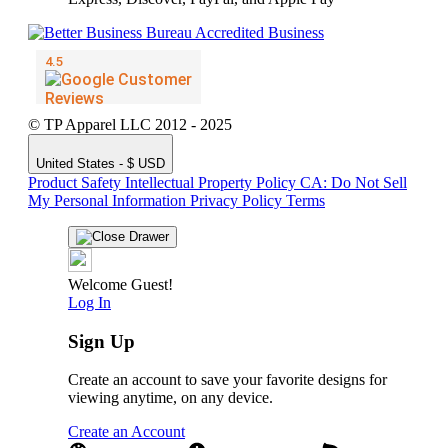
© TP Apparel LLC 2012 - 2025
United States - $ USD
Product Safety
Intellectual Property Policy
CA: Do Not Sell
My Personal Information
Privacy Policy
Terms
Welcome Guest!
Log In
Sign Up
Create an account to save your favorite designs for
viewing anytime, on any device.
Create an Account