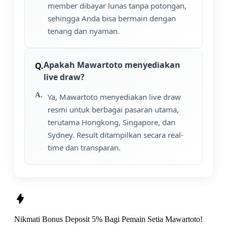
member dibayar lunas tanpa potongan,
sehingga Anda bisa bermain dengan
tenang dan nyaman.
Apakah Mawartoto menyediakan
live draw?
Ya, Mawartoto menyediakan live draw
resmi untuk berbagai pasaran utama,
terutama Hongkong, Singapore, dan
Sydney. Result ditampilkan secara real-
time dan transparan.
Nikmati
Bonus Deposit 5%
Bagi Pemain Setia
Mawartoto!