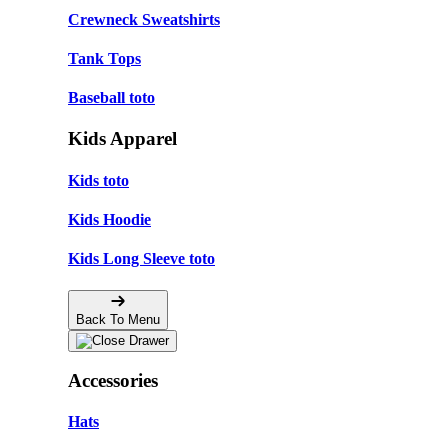
Crewneck Sweatshirts
Tank Tops
Baseball toto
Kids Apparel
Kids toto
Kids Hoodie
Kids Long Sleeve toto
Back To Menu
Accessories
Hats