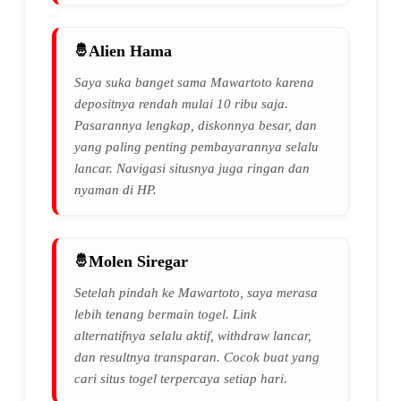
Alien Hama
Saya suka banget sama Mawartoto karena
depositnya rendah mulai 10 ribu saja.
Pasarannya lengkap, diskonnya besar, dan
yang paling penting pembayarannya selalu
lancar. Navigasi situsnya juga ringan dan
nyaman di HP.
Molen Siregar
Setelah pindah ke Mawartoto, saya merasa
lebih tenang bermain togel. Link
alternatifnya selalu aktif, withdraw lancar,
dan resultnya transparan. Cocok buat yang
cari situs togel terpercaya setiap hari.