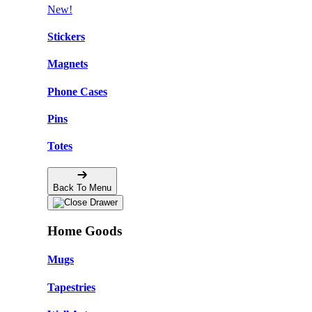
New!
Stickers
Magnets
Phone Cases
Pins
Totes
Back To Menu
Home Goods
Mugs
Tapestries