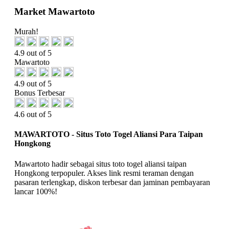
Market Mawartoto
Murah!
4.9 out of 5
Mawartoto
4.9 out of 5
Bonus Terbesar
4.6 out of 5
MAWARTOTO - Situs Toto Togel Aliansi Para Taipan
Hongkong
Mawartoto hadir sebagai situs toto togel aliansi taipan
Hongkong terpopuler. Akses link resmi teraman dengan
pasaran terlengkap, diskon terbesar dan jaminan pembayaran
lancar 100%!