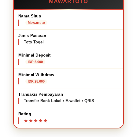
MAWARTOTO
Nama Situs
Mawartoto
Jenis Pasaran
Toto Togel
Minimal Deposit
IDR 5,000
Minimal Withdraw
IDR 25,000
Transaksi Pembayaran
Transfer Bank Lokal • E-wallet • QRIS
Rating