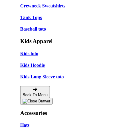
Crewneck Sweatshirts
Tank Tops
Baseball toto
Kids Apparel
Kids toto
Kids Hoodie
Kids Long Sleeve toto
Back To Menu
Accessories
Hats