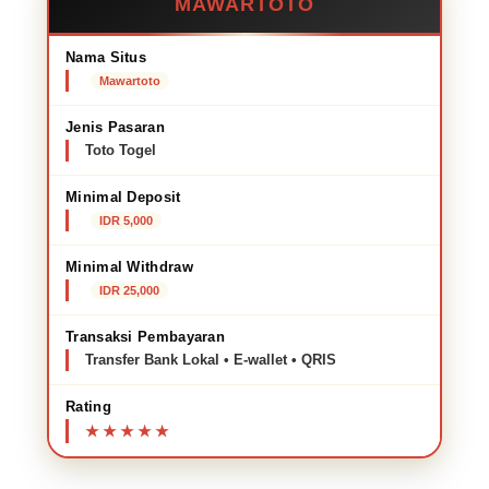
MAWARTOTO
Nama Situs
Mawartoto
Jenis Pasaran
Toto Togel
Minimal Deposit
IDR 5,000
Minimal Withdraw
IDR 25,000
Transaksi Pembayaran
Transfer Bank Lokal • E-wallet • QRIS
Rating