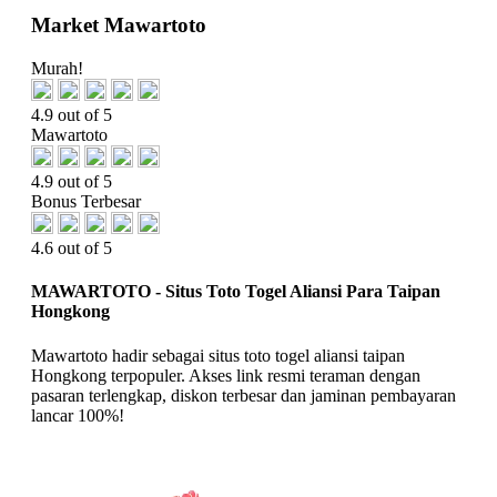
Market Mawartoto
Murah!
4.9 out of 5
Mawartoto
4.9 out of 5
Bonus Terbesar
4.6 out of 5
MAWARTOTO - Situs Toto Togel Aliansi Para Taipan
Hongkong
Mawartoto hadir sebagai situs toto togel aliansi taipan
Hongkong terpopuler. Akses link resmi teraman dengan
pasaran terlengkap, diskon terbesar dan jaminan pembayaran
lancar 100%!