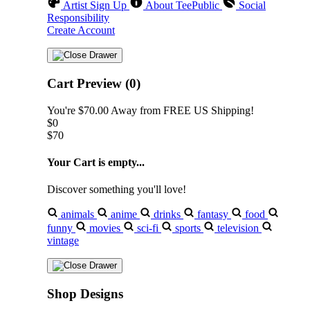
Artist Sign Up
About TeePublic
Social
Responsibility
Create Account
Cart Preview (0)
You're
$70.00
Away from
FREE US Shipping!
$0
$70
Your Cart is empty...
Discover something you'll love!
animals
anime
drinks
fantasy
food
funny
movies
sci-fi
sports
television
vintage
Shop Designs