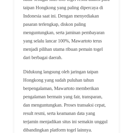
taipan Hongkong yang paling dipercaya di
Indonesia saat ini. Dengan menyediakan
pasaran terlengkap, diskon paling
menguntungkan, serta jaminan pembayaran
yang selalu lancar 100%, Mawartoto terus
menjadi pilihan utama ribuan pemain togel
dari berbagai daerah.
Didukung langsung oleh jaringan taipan
Hongkong yang sudah puluhan tahun
berpengalaman, Mawartoto memberikan
pengalaman bermain yang fair, transparan,
dan menguntungkan. Proses transaksi cepat,
result resmi, serta keamanan data yang
terjamin menjadikan situs ini semakin unggul
dibandingkan platform togel lainnya.