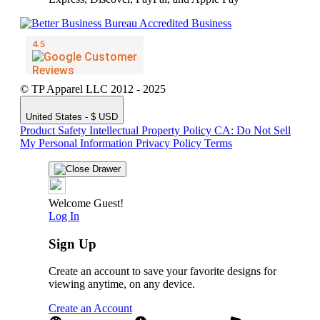
© TP Apparel LLC 2012 - 2025
United States - $ USD
Product Safety
Intellectual Property Policy
CA: Do Not Sell
My Personal Information
Privacy Policy
Terms
Welcome Guest!
Log In
Sign Up
Create an account to save your favorite designs for
viewing anytime, on any device.
Create an Account