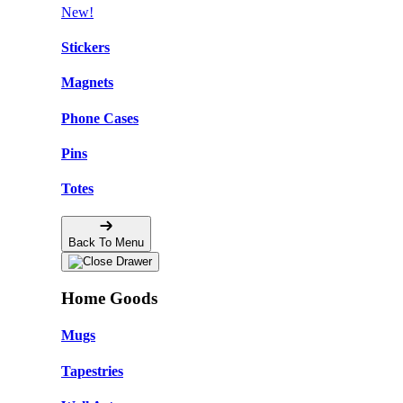
New!
Stickers
Magnets
Phone Cases
Pins
Totes
Back To Menu
Home Goods
Mugs
Tapestries