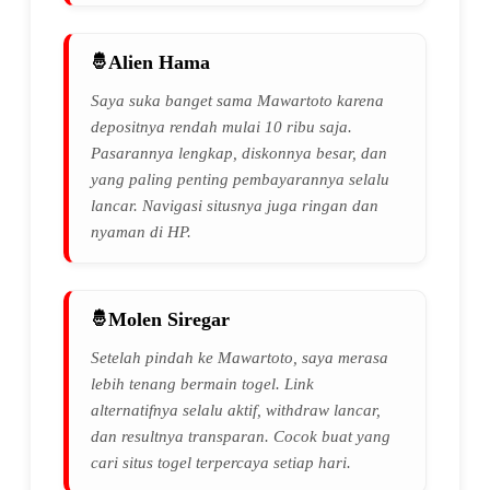
Alien Hama
Saya suka banget sama Mawartoto karena
depositnya rendah mulai 10 ribu saja.
Pasarannya lengkap, diskonnya besar, dan
yang paling penting pembayarannya selalu
lancar. Navigasi situsnya juga ringan dan
nyaman di HP.
Molen Siregar
Setelah pindah ke Mawartoto, saya merasa
lebih tenang bermain togel. Link
alternatifnya selalu aktif, withdraw lancar,
dan resultnya transparan. Cocok buat yang
cari situs togel terpercaya setiap hari.