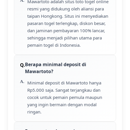
Mawartoto adalah situs toto togel online
resmi yang didukung oleh aliansi para
taipan Hongkong. Situs ini menyediakan
pasaran togel terlengkap, diskon besar,
dan jaminan pembayaran 100% lancar,
sehingga menjadi pilihan utama para
pemain togel di Indonesia.
Berapa minimal deposit di
Mawartoto?
Minimal deposit di Mawartoto hanya
Rp5.000 saja. Sangat terjangkau dan
cocok untuk pemain pemula maupun
yang ingin bermain dengan modal
ringan.