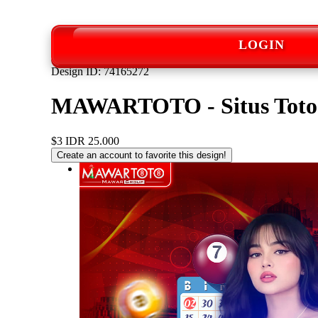
LOGIN
Design ID: 74165272
MAWARTOTO - Situs Toto T
$3
IDR 25.000
Create an account to favorite this design!