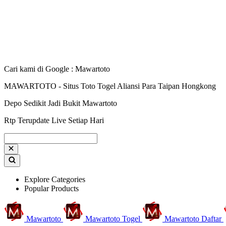
Cari kami di Google : Mawartoto
MAWARTOTO - Situs Toto Togel Aliansi Para Taipan Hongkong
Depo Sedikit Jadi Bukit Mawartoto
Rtp Terupdate Live Setiap Hari
Explore Categories
Popular Products
Mawartoto
Mawartoto Togel
Mawartoto Daftar