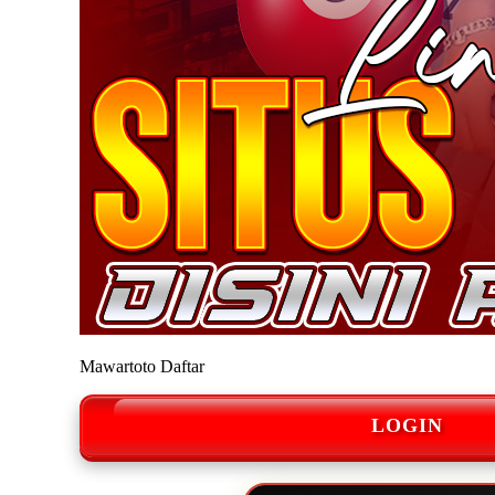
Mawartoto Daftar
LOGIN