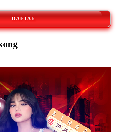
DAFTAR
kong