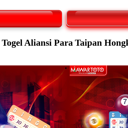
ogel Aliansi Para Taipan Hong