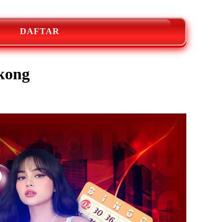
DAFTAR
kong