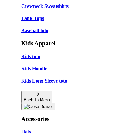
Crewneck Sweatshirts
Tank Tops
Baseball toto
Kids Apparel
Kids toto
Kids Hoodie
Kids Long Sleeve toto
Back To Menu
Accessories
Hats