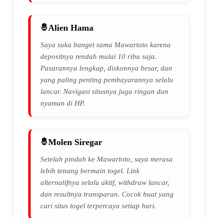
Alien Hama
Saya suka banget sama Mawartoto karena
depositnya rendah mulai 10 ribu saja.
Pasarannya lengkap, diskonnya besar, dan
yang paling penting pembayarannya selalu
lancar. Navigasi situsnya juga ringan dan
nyaman di HP.
Molen Siregar
Setelah pindah ke Mawartoto, saya merasa
lebih tenang bermain togel. Link
alternatifnya selalu aktif, withdraw lancar,
dan resultnya transparan. Cocok buat yang
cari situs togel terpercaya setiap hari.