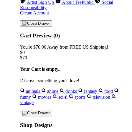
Artist Sign Up
About TeePublic
Social
Responsibility
Create Account
Cart Preview (0)
You're
$70.00
Away from
FREE US Shipping!
$0
$70
Your Cart is empty...
Discover something you'll love!
animals
anime
drinks
fantasy
food
funny
movies
sci-fi
sports
television
vintage
Shop Designs