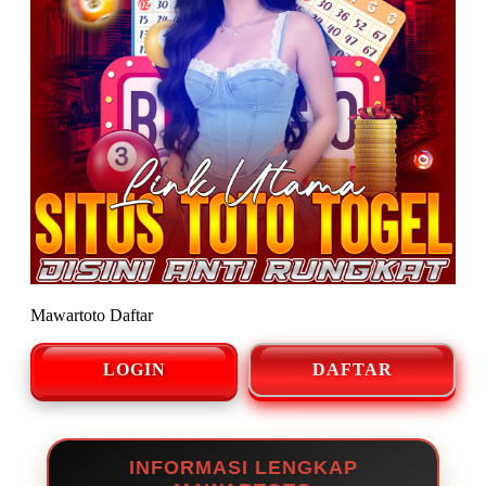
Mawartoto Daftar
LOGIN
DAFTAR
INFORMASI LENGKAP