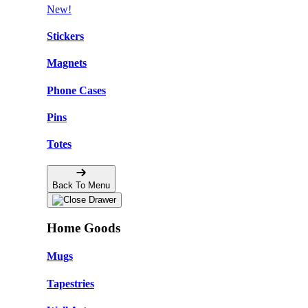
New!
Stickers
Magnets
Phone Cases
Pins
Totes
Back To Menu
Home Goods
Mugs
Tapestries