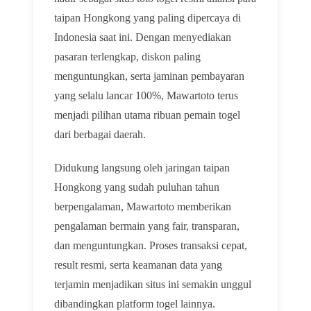
taipan Hongkong yang paling dipercaya di
Indonesia saat ini. Dengan menyediakan
pasaran terlengkap, diskon paling
menguntungkan, serta jaminan pembayaran
yang selalu lancar 100%, Mawartoto terus
menjadi pilihan utama ribuan pemain togel
dari berbagai daerah.
Didukung langsung oleh jaringan taipan
Hongkong yang sudah puluhan tahun
berpengalaman, Mawartoto memberikan
pengalaman bermain yang fair, transparan,
dan menguntungkan. Proses transaksi cepat,
result resmi, serta keamanan data yang
terjamin menjadikan situs ini semakin unggul
dibandingkan platform togel lainnya.