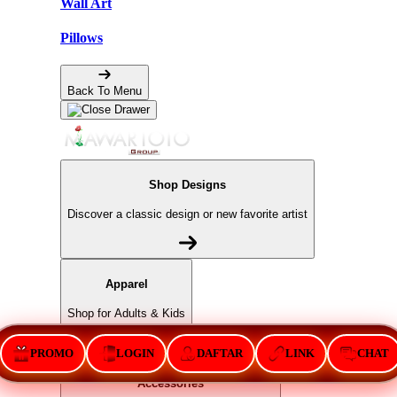
Wall Art
Pillows
Back To Menu
Shop Designs
Discover a classic design or new favorite artist
Apparel
Shop for Adults & Kids
PROMO
LOGIN
DAFTAR
LINK
CHAT
Accessories