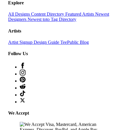
Explore
All Designs
Content Directory
Featured Artists
Newest
Designers
Newest toto
Tag Directory
Artists
Artist Signup
Design Guide
TeePublic Blog
Follow Us
We Accept