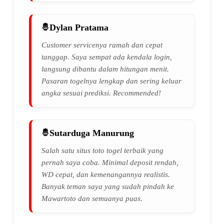
Dylan Pratama
Customer servicenya ramah dan cepat
tanggap. Saya sempat ada kendala login,
langsung dibantu dalam hitungan menit.
Pasaran togelnya lengkap dan sering keluar
angka sesuai prediksi. Recommended!
Sutarduga Manurung
Salah satu situs toto togel terbaik yang
pernah saya coba. Minimal deposit rendah,
WD cepat, dan kemenangannya realistis.
Banyak teman saya yang sudah pindah ke
Mawartoto dan semuanya puas.