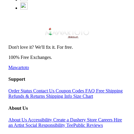
Don't love it? We'll fix it. For free.
100% Free Exchanges.
Mawartoto
Support
Order Status
Contact Us
Coupon Codes
FAQ
Free Shipping
Refunds & Returns
Shipping Info
Size Chart
About Us
About Us
Accessibility
Create a Dashery Store
Careers
Hire
an Artist
Social Responsibility
TeePublic Reviews