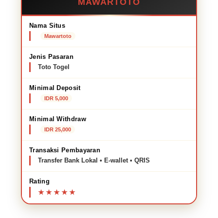
MAWARTOTO
Nama Situs
Mawartoto
Jenis Pasaran
Toto Togel
Minimal Deposit
IDR 5,000
Minimal Withdraw
IDR 25,000
Transaksi Pembayaran
Transfer Bank Lokal • E-wallet • QRIS
Rating