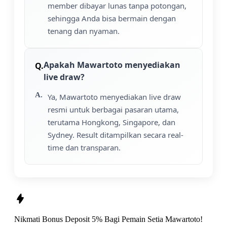
member dibayar lunas tanpa potongan,
sehingga Anda bisa bermain dengan
tenang dan nyaman.
Apakah Mawartoto menyediakan
live draw?
Ya, Mawartoto menyediakan live draw
resmi untuk berbagai pasaran utama,
terutama Hongkong, Singapore, dan
Sydney. Result ditampilkan secara real-
time dan transparan.
Nikmati
Bonus Deposit 5%
Bagi Pemain Setia
Mawartoto!