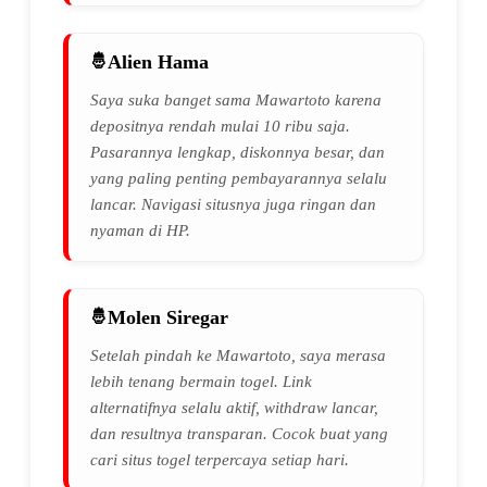
Alien Hama
Saya suka banget sama Mawartoto karena
depositnya rendah mulai 10 ribu saja.
Pasarannya lengkap, diskonnya besar, dan
yang paling penting pembayarannya selalu
lancar. Navigasi situsnya juga ringan dan
nyaman di HP.
Molen Siregar
Setelah pindah ke Mawartoto, saya merasa
lebih tenang bermain togel. Link
alternatifnya selalu aktif, withdraw lancar,
dan resultnya transparan. Cocok buat yang
cari situs togel terpercaya setiap hari.