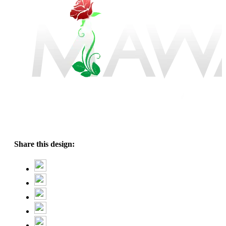
Share this design: