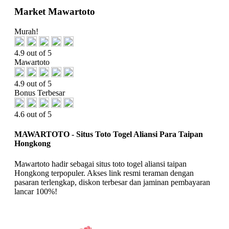
Market Mawartoto
Murah!
4.9 out of 5
Mawartoto
4.9 out of 5
Bonus Terbesar
4.6 out of 5
MAWARTOTO - Situs Toto Togel Aliansi Para Taipan
Hongkong
Mawartoto hadir sebagai situs toto togel aliansi taipan
Hongkong terpopuler. Akses link resmi teraman dengan
pasaran terlengkap, diskon terbesar dan jaminan pembayaran
lancar 100%!