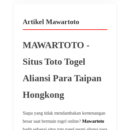
Artikel Mawartoto
MAWARTOTO -
Situs Toto Togel
Aliansi Para Taipan
Hongkong
Siapa yang tidak mendambakan kemenangan
besar saat bermain togel online?
Mawartoto
hadir sebagai situs toto togel resmi aliansi para