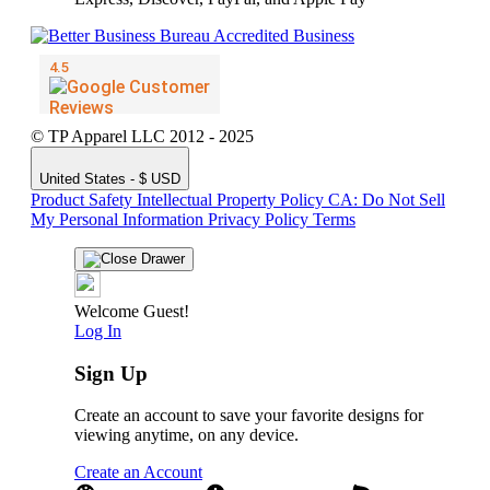
© TP Apparel LLC 2012 - 2025
United States - $ USD
Product Safety
Intellectual Property Policy
CA: Do Not Sell
My Personal Information
Privacy Policy
Terms
Welcome Guest!
Log In
Sign Up
Create an account to save your favorite designs for
viewing anytime, on any device.
Create an Account