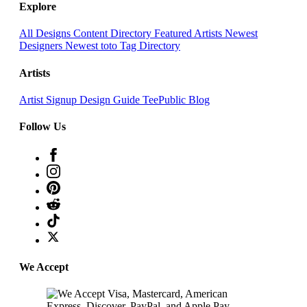
Explore
All Designs
Content Directory
Featured Artists
Newest
Designers
Newest toto
Tag Directory
Artists
Artist Signup
Design Guide
TeePublic Blog
Follow Us
We Accept