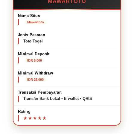
MAWARTOTO
Nama Situs
Mawartoto
Jenis Pasaran
Toto Togel
Minimal Deposit
IDR 5,000
Minimal Withdraw
IDR 25,000
Transaksi Pembayaran
Transfer Bank Lokal • E-wallet • QRIS
Rating