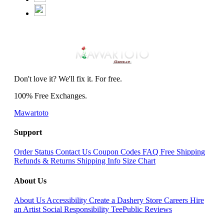
Don't love it? We'll fix it. For free.
100% Free Exchanges.
Mawartoto
Support
Order Status
Contact Us
Coupon Codes
FAQ
Free Shipping
Refunds & Returns
Shipping Info
Size Chart
About Us
About Us
Accessibility
Create a Dashery Store
Careers
Hire
an Artist
Social Responsibility
TeePublic Reviews