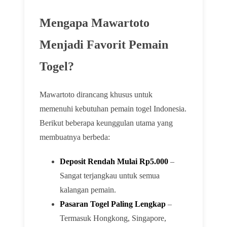
Mengapa Mawartoto
Menjadi Favorit Pemain
Togel?
Mawartoto dirancang khusus untuk
memenuhi kebutuhan pemain togel Indonesia.
Berikut beberapa keunggulan utama yang
membuatnya berbeda:
Deposit Rendah Mulai Rp5.000
–
Sangat terjangkau untuk semua
kalangan pemain.
Pasaran Togel Paling Lengkap
–
Termasuk Hongkong, Singapore,