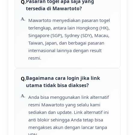
Pasaran togel apa saja yang
tersedia di Mawartoto?
Mawartoto menyediakan pasaran togel
terlengkap, antara lain Hongkong (HK),
Singapore (SGP), Sydney (SDY), Macau,
Taiwan, Japan, dan berbagai pasaran
internasional lainnya dengan result
resmi.
Bagaimana cara login jika link
utama tidak bisa diakses?
Anda bisa menggunakan link alternatif
resmi Mawartoto yang selalu kami
sediakan dan update. Link alternatif ini
anti blokir sehingga Anda tetap bisa
mengakses akun dengan lancar tanpa
VPN.