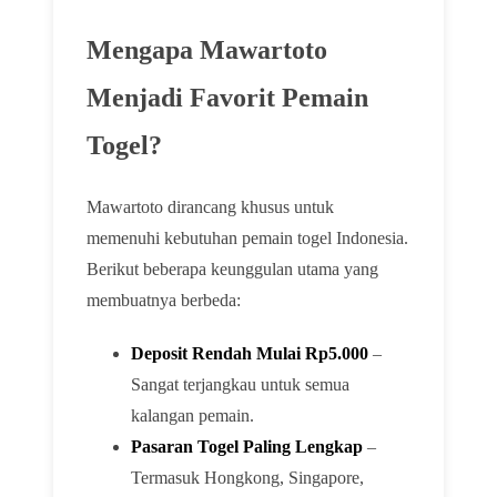
Mengapa Mawartoto
Menjadi Favorit Pemain
Togel?
Mawartoto dirancang khusus untuk
memenuhi kebutuhan pemain togel Indonesia.
Berikut beberapa keunggulan utama yang
membuatnya berbeda:
Deposit Rendah Mulai Rp5.000
–
Sangat terjangkau untuk semua
kalangan pemain.
Pasaran Togel Paling Lengkap
–
Termasuk Hongkong, Singapore,