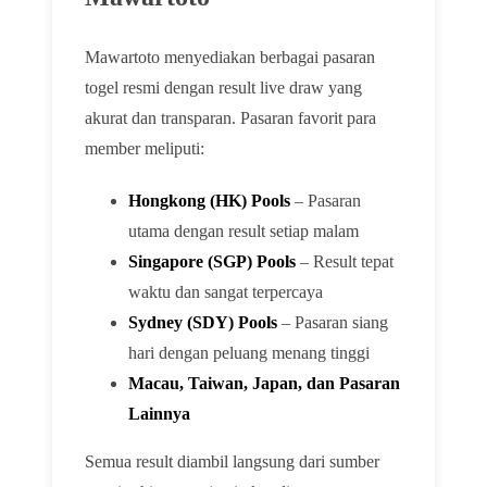
Mawartoto menyediakan berbagai pasaran
togel resmi dengan result live draw yang
akurat dan transparan. Pasaran favorit para
member meliputi:
Hongkong (HK) Pools
– Pasaran
utama dengan result setiap malam
Singapore (SGP) Pools
– Result tepat
waktu dan sangat terpercaya
Sydney (SDY) Pools
– Pasaran siang
hari dengan peluang menang tinggi
Macau, Taiwan, Japan, dan Pasaran
Lainnya
Semua result diambil langsung dari sumber