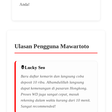
Anda!
Ulasan Pengguna Mawartoto
Lucky Seo
Baru daftar kemarin dan langsung coba
deposit 10 ribu. Alhamdulillah langsung
dapat kemenangan di pasaran Hongkong.
Proses WD juga sangat cepat, masuk
rekening dalam waktu kurang dari 10 menit.
Sangat recommended!