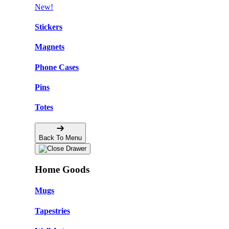
New!
Stickers
Magnets
Phone Cases
Pins
Totes
Back To Menu
Home Goods
Mugs
Tapestries