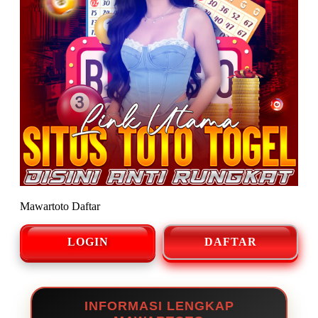
Mawartoto Daftar
LOGIN
DAFTAR
INFORMASI LENGKAP