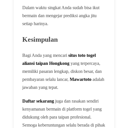
Dalam waktu singkat Anda sudah bisa ikut
bermain dan mengejar prediksi angka jitu
setiap harinya.
Kesimpulan
Bagi Anda yang mencari
situs toto togel
aliansi taipan Hongkong
yang terpercaya,
memiliki pasaran lengkap, diskon besar, dan
pembayaran selalu lancar,
Mawartoto
adalah
jawaban yang tepat.
Daftar sekarang
juga dan rasakan sendiri
kenyamanan bermain di platform togel yang
didukung oleh para taipan profesional.
Semoga keberuntungan selalu berada di pihak