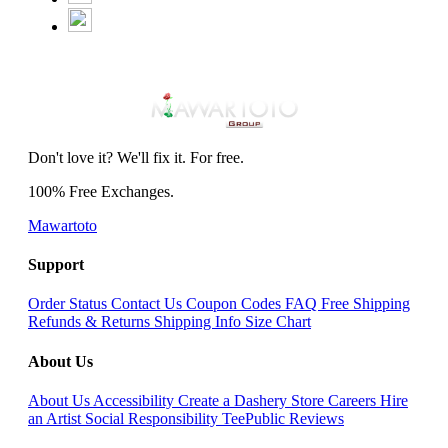
Don't love it? We'll fix it. For free.
100% Free Exchanges.
Mawartoto
Support
Order Status
Contact Us
Coupon Codes
FAQ
Free Shipping
Refunds & Returns
Shipping Info
Size Chart
About Us
About Us
Accessibility
Create a Dashery Store
Careers
Hire
an Artist
Social Responsibility
TeePublic Reviews