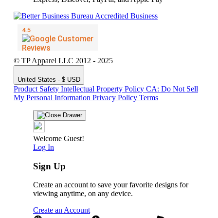
© TP Apparel LLC 2012 - 2025
United States - $ USD
Product Safety
Intellectual Property Policy
CA: Do Not Sell
My Personal Information
Privacy Policy
Terms
Welcome Guest!
Log In
Sign Up
Create an account to save your favorite designs for
viewing anytime, on any device.
Create an Account