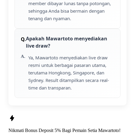
member dibayar lunas tanpa potongan,
sehingga Anda bisa bermain dengan
tenang dan nyaman.
Apakah Mawartoto menyediakan
live draw?
Ya, Mawartoto menyediakan live draw
resmi untuk berbagai pasaran utama,
terutama Hongkong, Singapore, dan
Sydney. Result ditampilkan secara real-
time dan transparan.
Nikmati
Bonus Deposit 5%
Bagi Pemain Setia
Mawartoto!