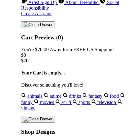
Artist Sign Up
About TeePublic
Social
Responsibility
Create Account
Cart Preview (0)
You're
$70.00
Away from
FREE US Shipping!
$0
$70
Your Cart is empty...
Discover something you'll love!
animals
anime
drinks
fantasy
food
funny
movies
sci-fi
sports
television
vintage
Shop Designs