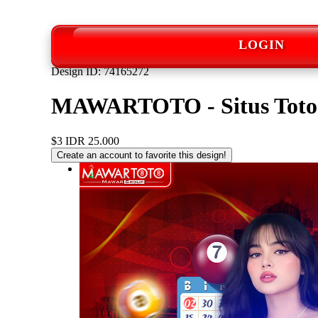
LOGIN
Design ID: 74165272
MAWARTOTO - Situs Toto T
$3
IDR 25.000
Create an account to favorite this design!