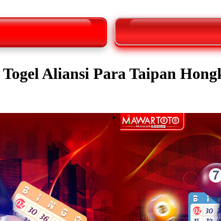
ogel Aliansi Para Taipan Hong