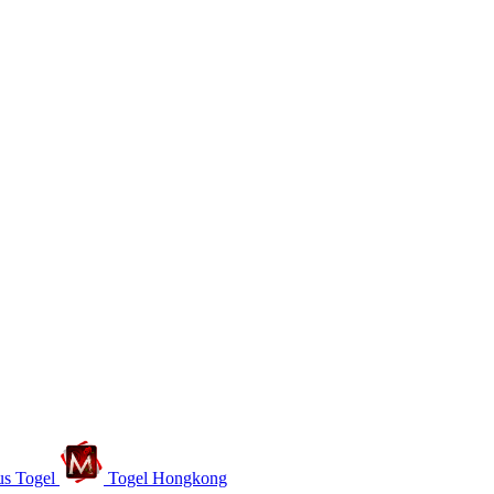
us Togel
Togel Hongkong