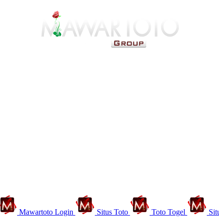
Mawartoto Login
Situs Toto
Toto Togel
Sit