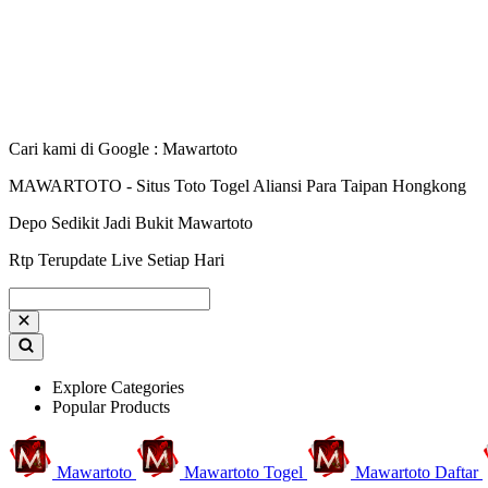
Cari kami di Google : Mawartoto
MAWARTOTO - Situs Toto Togel Aliansi Para Taipan Hongkong
Depo Sedikit Jadi Bukit Mawartoto
Rtp Terupdate Live Setiap Hari
Explore Categories
Popular Products
Mawartoto
Mawartoto Togel
Mawartoto Daftar