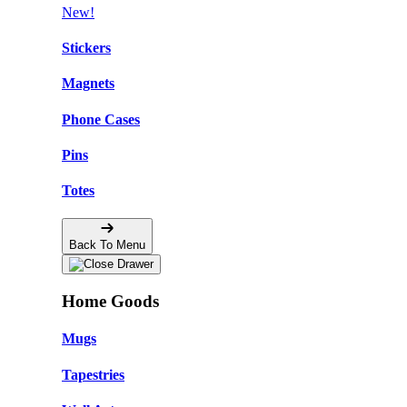
New!
Stickers
Magnets
Phone Cases
Pins
Totes
Back To Menu
Home Goods
Mugs
Tapestries