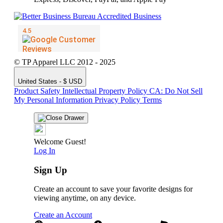
© TP Apparel LLC 2012 - 2025
United States - $ USD
Product Safety
Intellectual Property Policy
CA: Do Not Sell
My Personal Information
Privacy Policy
Terms
Welcome Guest!
Log In
Sign Up
Create an account to save your favorite designs for
viewing anytime, on any device.
Create an Account