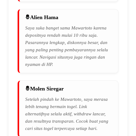
Alien Hama
Saya suka banget sama Mawartoto karena
depositnya rendah mulai 10 ribu saja.
Pasarannya lengkap, diskonnya besar, dan
yang paling penting pembayarannya selalu
lancar. Navigasi situsnya juga ringan dan
nyaman di HP.
Molen Siregar
Setelah pindah ke Mawartoto, saya merasa
lebih tenang bermain togel. Link
alternatifnya selalu aktif, withdraw lancar,
dan resultnya transparan. Cocok buat yang
cari situs togel terpercaya setiap hari.