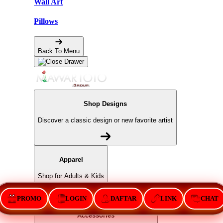
Wall Art
Pillows
Back To Menu
Shop Designs
Discover a classic design or new favorite artist
Apparel
Shop for Adults & Kids
PROMO
LOGIN
DAFTAR
LINK
CHAT
Accessories