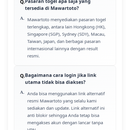
Pasaran togel apa saja yang
tersedia di Mawartoto?
Mawartoto menyediakan pasaran togel
terlengkap, antara lain Hongkong (HK),
Singapore (SGP), Sydney (SDY), Macau,
Taiwan, Japan, dan berbagai pasaran
internasional lainnya dengan result
resmi.
Bagaimana cara login jika link
utama tidak bisa diakses?
Anda bisa menggunakan link alternatif
resmi Mawartoto yang selalu kami
sediakan dan update. Link alternatif ini
anti blokir sehingga Anda tetap bisa
mengakses akun dengan lancar tanpa
VPN.