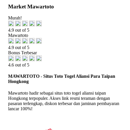
Market Mawartoto
Murah!
4.9 out of 5
Mawartoto
4.9 out of 5
Bonus Terbesar
4.6 out of 5
MAWARTOTO - Situs Toto Togel Aliansi Para Taipan
Hongkong
Mawartoto hadir sebagai situs toto togel aliansi taipan
Hongkong terpopuler. Akses link resmi teraman dengan
pasaran terlengkap, diskon terbesar dan jaminan pembayaran
lancar 100%!