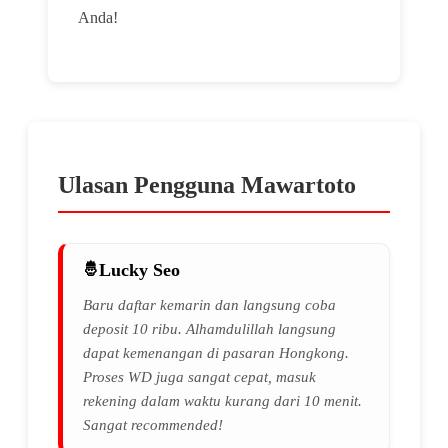
Anda!
Ulasan Pengguna Mawartoto
Lucky Seo
Baru daftar kemarin dan langsung coba
deposit 10 ribu. Alhamdulillah langsung
dapat kemenangan di pasaran Hongkong.
Proses WD juga sangat cepat, masuk
rekening dalam waktu kurang dari 10 menit.
Sangat recommended!