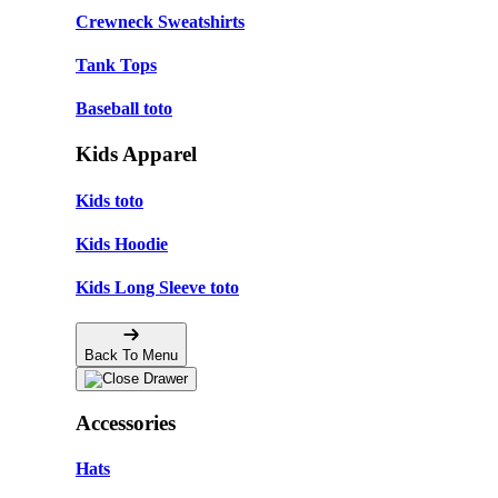
Crewneck Sweatshirts
Tank Tops
Baseball toto
Kids Apparel
Kids toto
Kids Hoodie
Kids Long Sleeve toto
Back To Menu
Accessories
Hats