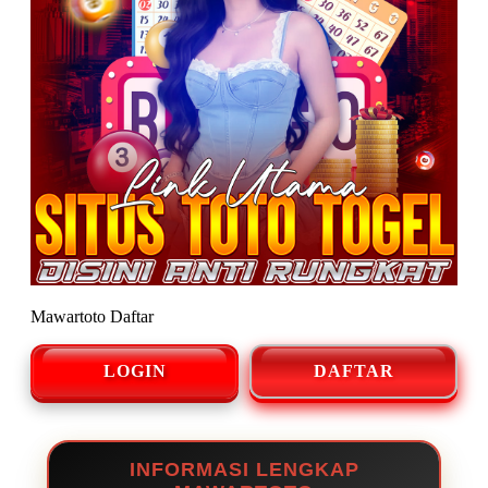
Mawartoto Daftar
LOGIN
DAFTAR
INFORMASI LENGKAP