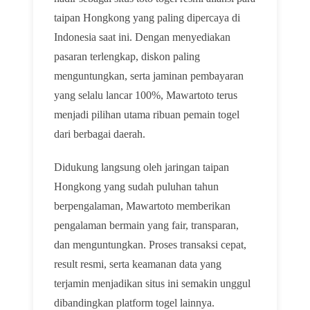
taipan Hongkong yang paling dipercaya di
Indonesia saat ini. Dengan menyediakan
pasaran terlengkap, diskon paling
menguntungkan, serta jaminan pembayaran
yang selalu lancar 100%, Mawartoto terus
menjadi pilihan utama ribuan pemain togel
dari berbagai daerah.
Didukung langsung oleh jaringan taipan
Hongkong yang sudah puluhan tahun
berpengalaman, Mawartoto memberikan
pengalaman bermain yang fair, transparan,
dan menguntungkan. Proses transaksi cepat,
result resmi, serta keamanan data yang
terjamin menjadikan situs ini semakin unggul
dibandingkan platform togel lainnya.