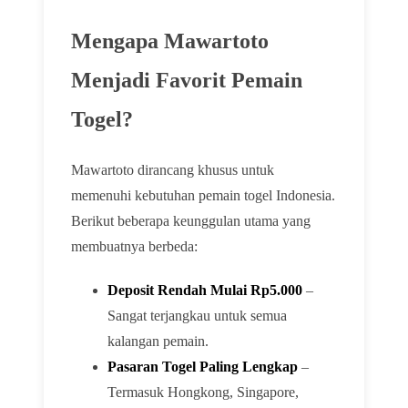
Mengapa Mawartoto
Menjadi Favorit Pemain
Togel?
Mawartoto dirancang khusus untuk
memenuhi kebutuhan pemain togel Indonesia.
Berikut beberapa keunggulan utama yang
membuatnya berbeda:
Deposit Rendah Mulai Rp5.000
–
Sangat terjangkau untuk semua
kalangan pemain.
Pasaran Togel Paling Lengkap
–
Termasuk Hongkong, Singapore,