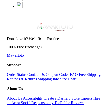
Don't love it? We'll fix it. For free.
100% Free Exchanges.
Mawartoto
Support
Order Status
Contact Us
Coupon Codes
FAQ
Free Shipping
Refunds & Returns
Shipping Info
Size Chart
About Us
About Us
Accessibility
Create a Dashery Store
Careers
Hire
an Artist
Social Responsibility
TeePublic Reviews