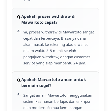
Apakah proses withdraw di
Mawartoto cepat?
Ya, proses withdraw di Mawartoto sangat
cepat dan terpercaya. Biasanya dana
akan masuk ke rekening atau e-wallet
dalam waktu 3-5 menit setelah
pengajuan withdraw, dengan customer
service yang siap membantu 24 jam.
Apakah Mawartoto aman untuk
bermain togel?
Sangat aman. Mawartoto menggunakan
sistem keamanan berlapis dan enkripsi
data modern. Semua kemenangan