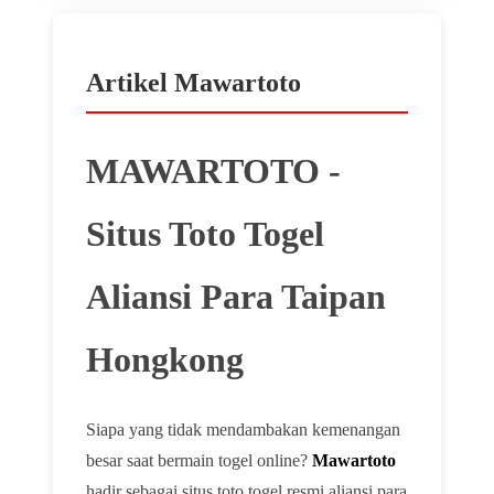
Artikel Mawartoto
MAWARTOTO -
Situs Toto Togel
Aliansi Para Taipan
Hongkong
Siapa yang tidak mendambakan kemenangan
besar saat bermain togel online?
Mawartoto
hadir sebagai situs toto togel resmi aliansi para