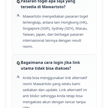
Pasaran togel apa saja yang
tersedia di Mawartoto?
Mawartoto menyediakan pasaran togel
terlengkap, antara lain Hongkong (HK),
Singapore (SGP), Sydney (SDY), Macau,
Taiwan, Japan, dan berbagai pasaran
internasional lainnya dengan result
resmi.
Bagaimana cara login jika link
utama tidak bisa diakses?
Anda bisa menggunakan link alternatif
resmi Mawartoto yang selalu kami
sediakan dan update. Link alternatif ini
anti blokir sehingga Anda tetap bisa
mengakses akun dengan lancar tanpa
VPN.