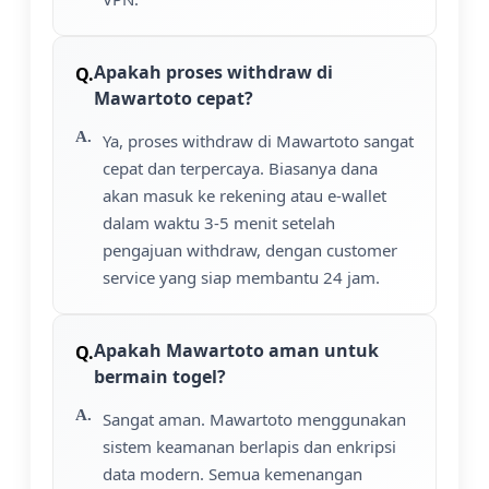
Apakah proses withdraw di
Mawartoto cepat?
Ya, proses withdraw di Mawartoto sangat
cepat dan terpercaya. Biasanya dana
akan masuk ke rekening atau e-wallet
dalam waktu 3-5 menit setelah
pengajuan withdraw, dengan customer
service yang siap membantu 24 jam.
Apakah Mawartoto aman untuk
bermain togel?
Sangat aman. Mawartoto menggunakan
sistem keamanan berlapis dan enkripsi
data modern. Semua kemenangan