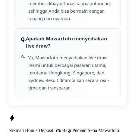
member dibayar lunas tanpa potongan,
sehingga Anda bisa bermain dengan
tenang dan nyaman.
Apakah Mawartoto menyediakan
live draw?
Ya, Mawartoto menyediakan live draw
resmi untuk berbagai pasaran utama,
terutama Hongkong, Singapore, dan
Sydney. Result ditampilkan secara real-
time dan transparan.
Nikmati
Bonus Deposit 5%
Bagi Pemain Setia
Mawartoto!