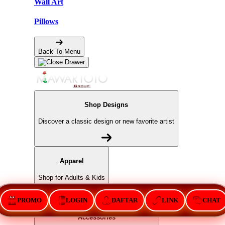
Wall Art
Pillows
Back To Menu
Shop Designs
Discover a classic design or new favorite artist
Apparel
Shop for Adults & Kids
PROMO
LOGIN
DAFTAR
LINK
CHAT
Accessories