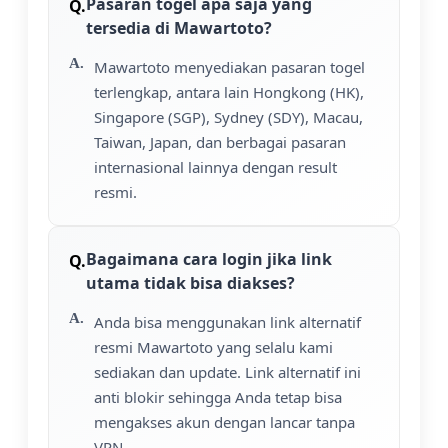
Pasaran togel apa saja yang
tersedia di Mawartoto?
Mawartoto menyediakan pasaran togel
terlengkap, antara lain Hongkong (HK),
Singapore (SGP), Sydney (SDY), Macau,
Taiwan, Japan, dan berbagai pasaran
internasional lainnya dengan result
resmi.
Bagaimana cara login jika link
utama tidak bisa diakses?
Anda bisa menggunakan link alternatif
resmi Mawartoto yang selalu kami
sediakan dan update. Link alternatif ini
anti blokir sehingga Anda tetap bisa
mengakses akun dengan lancar tanpa
VPN.