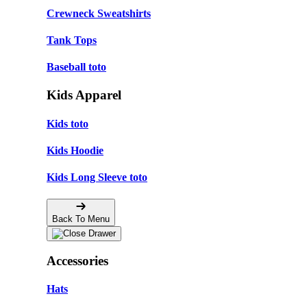
Crewneck Sweatshirts
Tank Tops
Baseball toto
Kids Apparel
Kids toto
Kids Hoodie
Kids Long Sleeve toto
Back To Menu
Accessories
Hats