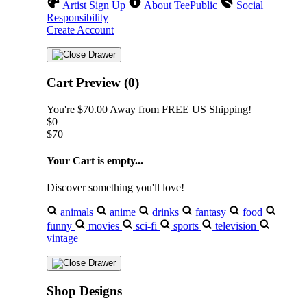
Artist Sign Up
About TeePublic
Social
Responsibility
Create Account
Cart Preview (0)
You're
$70.00
Away from
FREE US Shipping!
$0
$70
Your Cart is empty...
Discover something you'll love!
animals
anime
drinks
fantasy
food
funny
movies
sci-fi
sports
television
vintage
Shop Designs