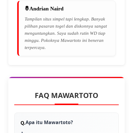
Andrian Naird
Tampilan situs simpel tapi lengkap. Banyak
pilihan pasaran togel dan diskonnya sangat
menguntungkan. Saya sudah rutin WD tiap
minggu. Pokoknya Mawartoto ini beneran
terpercaya.
FAQ MAWARTOTO
Apa itu Mawartoto?