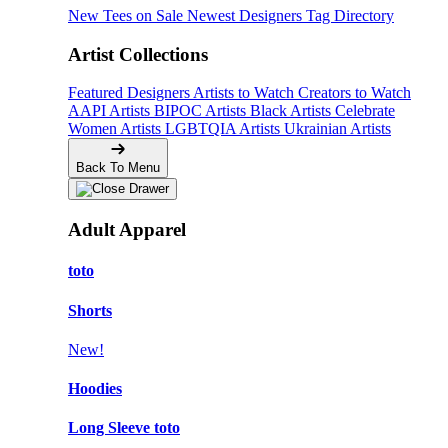
New Tees on Sale
Newest Designers
Tag Directory
Artist Collections
Featured Designers
Artists to Watch
Creators to Watch
AAPI Artists
BIPOC Artists
Black Artists
Celebrate
Women Artists
LGBTQIA Artists
Ukrainian Artists
Back To Menu
Adult Apparel
toto
Shorts
New!
Hoodies
Long Sleeve toto