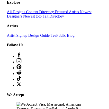
Explore
All Designs
Content Directory
Featured Artists
Newest
Designers
Newest toto
Tag Directory
Artists
Artist Signup
Design Guide
TeePublic Blog
Follow Us
We Accept