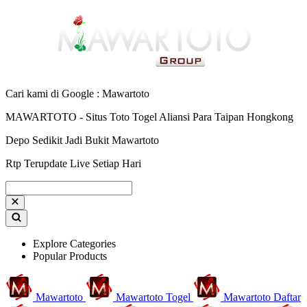
Cari kami di Google : Mawartoto
MAWARTOTO - Situs Toto Togel Aliansi Para Taipan Hongkong
Depo Sedikit Jadi Bukit Mawartoto
Rtp Terupdate Live Setiap Hari
Explore Categories
Popular Products
Mawartoto
Mawartoto Togel
Mawartoto Daftar