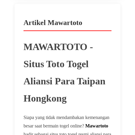
Artikel Mawartoto
MAWARTOTO -
Situs Toto Togel
Aliansi Para Taipan
Hongkong
Siapa yang tidak mendambakan kemenangan
besar saat bermain togel online?
Mawartoto
hadir sebagai situs toto togel resmi aliansi para