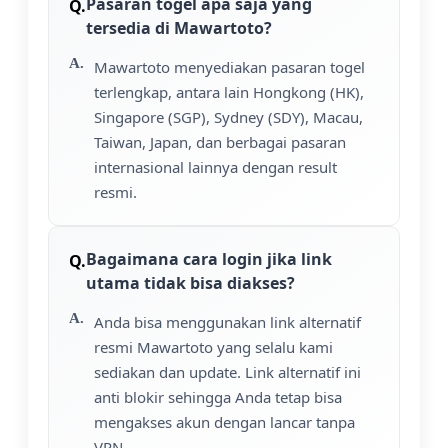
Pasaran togel apa saja yang
tersedia di Mawartoto?
Mawartoto menyediakan pasaran togel
terlengkap, antara lain Hongkong (HK),
Singapore (SGP), Sydney (SDY), Macau,
Taiwan, Japan, dan berbagai pasaran
internasional lainnya dengan result
resmi.
Bagaimana cara login jika link
utama tidak bisa diakses?
Anda bisa menggunakan link alternatif
resmi Mawartoto yang selalu kami
sediakan dan update. Link alternatif ini
anti blokir sehingga Anda tetap bisa
mengakses akun dengan lancar tanpa
VPN.