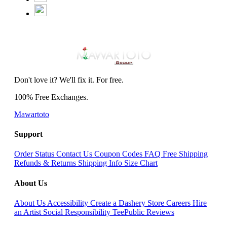
Don't love it? We'll fix it. For free.
100% Free Exchanges.
Mawartoto
Support
Order Status
Contact Us
Coupon Codes
FAQ
Free Shipping
Refunds & Returns
Shipping Info
Size Chart
About Us
About Us
Accessibility
Create a Dashery Store
Careers
Hire
an Artist
Social Responsibility
TeePublic Reviews