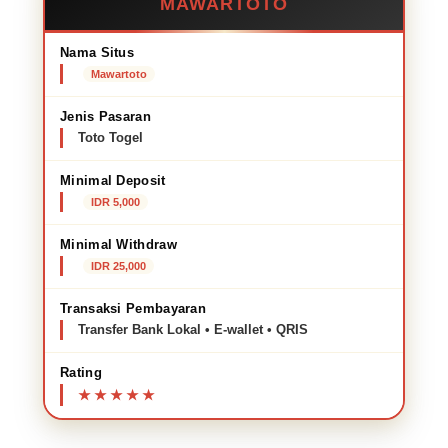
MAWARTOTO
Nama Situs
Mawartoto
Jenis Pasaran
Toto Togel
Minimal Deposit
IDR 5,000
Minimal Withdraw
IDR 25,000
Transaksi Pembayaran
Transfer Bank Lokal • E-wallet • QRIS
Rating