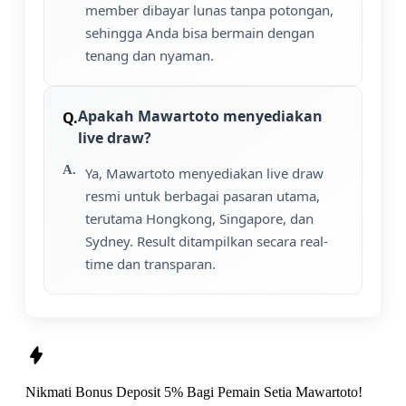
member dibayar lunas tanpa potongan,
sehingga Anda bisa bermain dengan
tenang dan nyaman.
Apakah Mawartoto menyediakan
live draw?
Ya, Mawartoto menyediakan live draw
resmi untuk berbagai pasaran utama,
terutama Hongkong, Singapore, dan
Sydney. Result ditampilkan secara real-
time dan transparan.
Nikmati
Bonus Deposit 5%
Bagi Pemain Setia
Mawartoto!