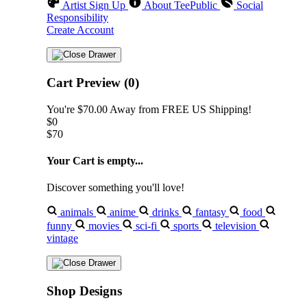
Artist Sign Up
About TeePublic
Social
Responsibility
Create Account
Cart Preview (0)
You're
$70.00
Away from
FREE US Shipping!
$0
$70
Your Cart is empty...
Discover something you'll love!
animals
anime
drinks
fantasy
food
funny
movies
sci-fi
sports
television
vintage
Shop Designs