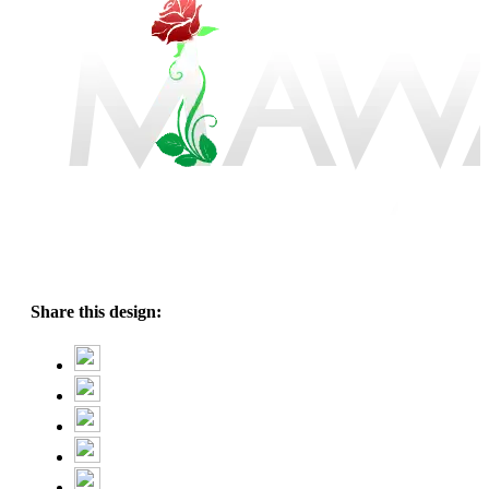
Share this design: