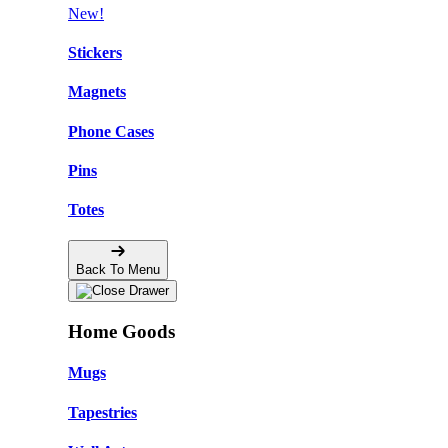
New!
Stickers
Magnets
Phone Cases
Pins
Totes
Back To Menu
Home Goods
Mugs
Tapestries