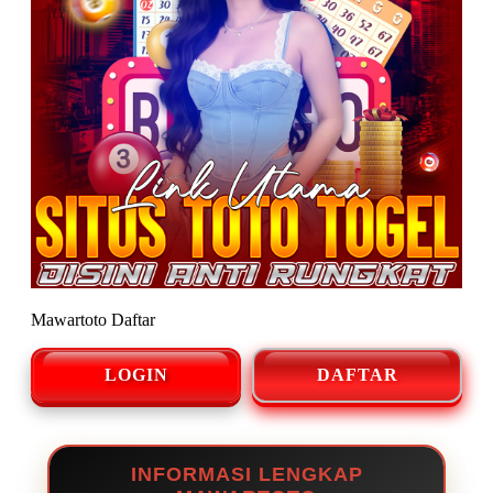
Mawartoto Daftar
LOGIN
DAFTAR
INFORMASI LENGKAP