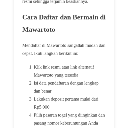
resmi sehingga terjamin keasliannya.
Cara Daftar dan Bermain di
Mawartoto
Mendaftar di Mawartoto sangatlah mudah dan
cepat. Ikuti langkah berikut ini:
Klik link resmi atau link alternatif
Mawartoto yang tersedia
Isi data pendaftaran dengan lengkap
dan benar
Lakukan deposit pertama mulai dari
Rp5.000
Pilih pasaran togel yang diinginkan dan
pasang nomor keberuntungan Anda