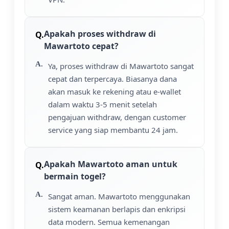
Apakah proses withdraw di
Mawartoto cepat?
Ya, proses withdraw di Mawartoto sangat
cepat dan terpercaya. Biasanya dana
akan masuk ke rekening atau e-wallet
dalam waktu 3-5 menit setelah
pengajuan withdraw, dengan customer
service yang siap membantu 24 jam.
Apakah Mawartoto aman untuk
bermain togel?
Sangat aman. Mawartoto menggunakan
sistem keamanan berlapis dan enkripsi
data modern. Semua kemenangan