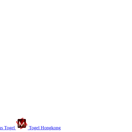
us Togel
Togel Hongkong