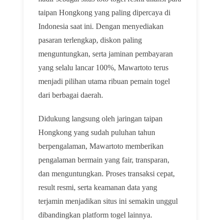
taipan Hongkong yang paling dipercaya di
Indonesia saat ini. Dengan menyediakan
pasaran terlengkap, diskon paling
menguntungkan, serta jaminan pembayaran
yang selalu lancar 100%, Mawartoto terus
menjadi pilihan utama ribuan pemain togel
dari berbagai daerah.
Didukung langsung oleh jaringan taipan
Hongkong yang sudah puluhan tahun
berpengalaman, Mawartoto memberikan
pengalaman bermain yang fair, transparan,
dan menguntungkan. Proses transaksi cepat,
result resmi, serta keamanan data yang
terjamin menjadikan situs ini semakin unggul
dibandingkan platform togel lainnya.