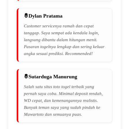
Dylan Pratama
Customer servicenya ramah dan cepat
tanggap. Saya sempat ada kendala login,
langsung dibantu dalam hitungan menit.
Pasaran togelnya lengkap dan sering keluar
angka sesuai prediksi. Recommended!
Sutarduga Manurung
Salah satu situs toto togel terbaik yang
pernah saya coba. Minimal deposit rendah,
WD cepat, dan kemenangannya realistis.
Banyak teman saya yang sudah pindah ke
Mawartoto dan semuanya puas.