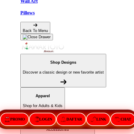
Wall Art
Pillows
Back To Menu
Shop Designs
Discover a classic design or new favorite artist
Apparel
Shop for Adults & Kids
PROMO
LOGIN
DAFTAR
LINK
CHAT
Accessories