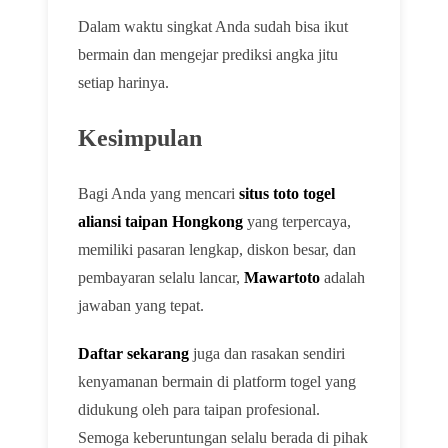
Dalam waktu singkat Anda sudah bisa ikut
bermain dan mengejar prediksi angka jitu
setiap harinya.
Kesimpulan
Bagi Anda yang mencari
situs toto togel
aliansi taipan Hongkong
yang terpercaya,
memiliki pasaran lengkap, diskon besar, dan
pembayaran selalu lancar,
Mawartoto
adalah
jawaban yang tepat.
Daftar sekarang
juga dan rasakan sendiri
kenyamanan bermain di platform togel yang
didukung oleh para taipan profesional.
Semoga keberuntungan selalu berada di pihak