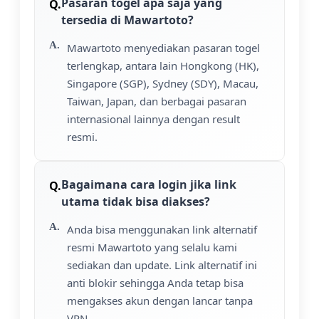
Pasaran togel apa saja yang
tersedia di Mawartoto?
Mawartoto menyediakan pasaran togel
terlengkap, antara lain Hongkong (HK),
Singapore (SGP), Sydney (SDY), Macau,
Taiwan, Japan, dan berbagai pasaran
internasional lainnya dengan result
resmi.
Bagaimana cara login jika link
utama tidak bisa diakses?
Anda bisa menggunakan link alternatif
resmi Mawartoto yang selalu kami
sediakan dan update. Link alternatif ini
anti blokir sehingga Anda tetap bisa
mengakses akun dengan lancar tanpa
VPN.