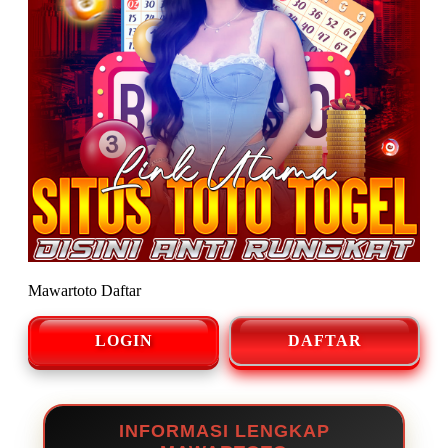
Mawartoto Daftar
LOGIN
DAFTAR
INFORMASI LENGKAP