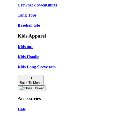
Crewneck Sweatshirts
Tank Tops
Baseball toto
Kids Apparel
Kids toto
Kids Hoodie
Kids Long Sleeve toto
Back To Menu
Accessories
Hats