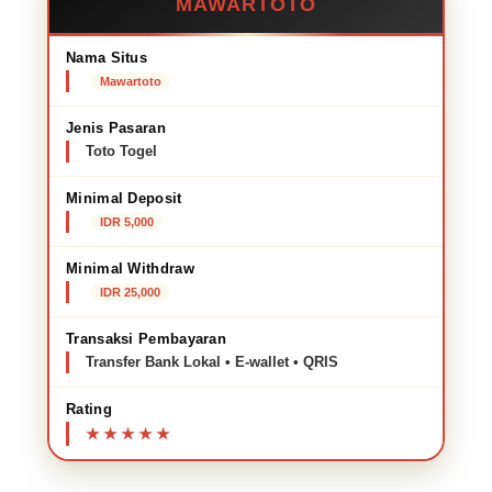
MAWARTOTO
Nama Situs
Mawartoto
Jenis Pasaran
Toto Togel
Minimal Deposit
IDR 5,000
Minimal Withdraw
IDR 25,000
Transaksi Pembayaran
Transfer Bank Lokal • E-wallet • QRIS
Rating