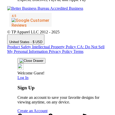
© TP Apparel LLC 2012 - 2025
United States - $ USD
Product Safety
Intellectual Property Policy
CA: Do Not Sell
My Personal Information
Privacy Policy
Terms
Welcome Guest!
Log In
Sign Up
Create an account to save your favorite designs for
viewing anytime, on any device.
Create an Account