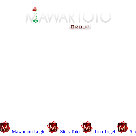
Mawartoto Login
Situs Toto
Toto Togel
Sit