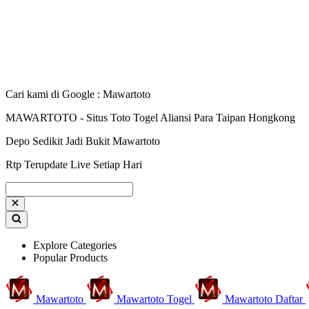
Cari kami di Google : Mawartoto
MAWARTOTO - Situs Toto Togel Aliansi Para Taipan Hongkong
Depo Sedikit Jadi Bukit Mawartoto
Rtp Terupdate Live Setiap Hari
Explore Categories
Popular Products
Mawartoto
Mawartoto Togel
Mawartoto Daftar