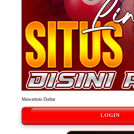
Mawartoto Daftar
LOGIN