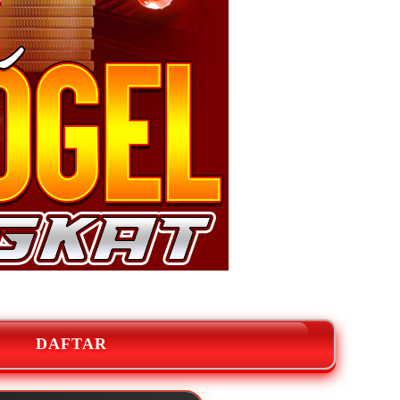
DAFTAR