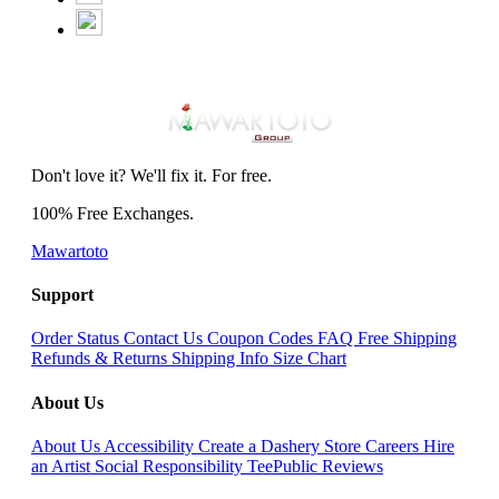
Don't love it? We'll fix it. For free.
100% Free Exchanges.
Mawartoto
Support
Order Status
Contact Us
Coupon Codes
FAQ
Free Shipping
Refunds & Returns
Shipping Info
Size Chart
About Us
About Us
Accessibility
Create a Dashery Store
Careers
Hire
an Artist
Social Responsibility
TeePublic Reviews