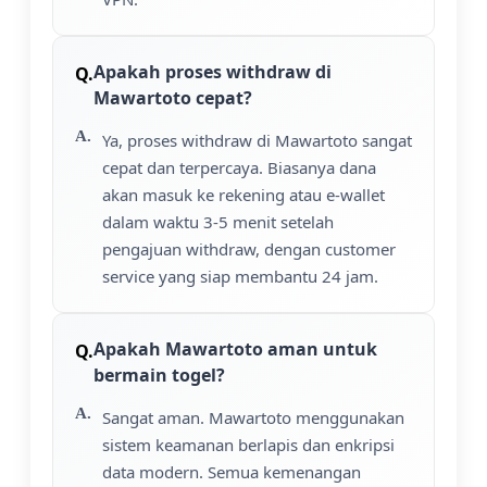
Apakah proses withdraw di
Mawartoto cepat?
Ya, proses withdraw di Mawartoto sangat
cepat dan terpercaya. Biasanya dana
akan masuk ke rekening atau e-wallet
dalam waktu 3-5 menit setelah
pengajuan withdraw, dengan customer
service yang siap membantu 24 jam.
Apakah Mawartoto aman untuk
bermain togel?
Sangat aman. Mawartoto menggunakan
sistem keamanan berlapis dan enkripsi
data modern. Semua kemenangan