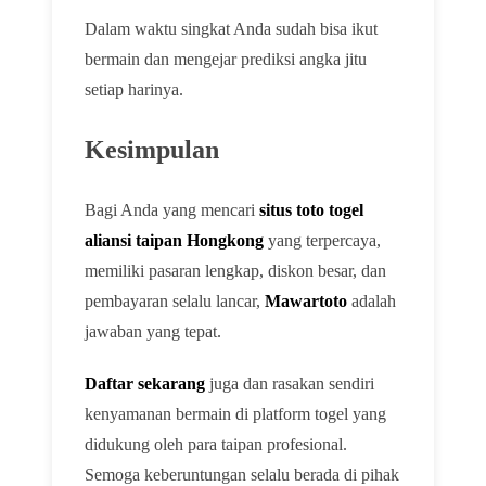
Dalam waktu singkat Anda sudah bisa ikut
bermain dan mengejar prediksi angka jitu
setiap harinya.
Kesimpulan
Bagi Anda yang mencari
situs toto togel
aliansi taipan Hongkong
yang terpercaya,
memiliki pasaran lengkap, diskon besar, dan
pembayaran selalu lancar,
Mawartoto
adalah
jawaban yang tepat.
Daftar sekarang
juga dan rasakan sendiri
kenyamanan bermain di platform togel yang
didukung oleh para taipan profesional.
Semoga keberuntungan selalu berada di pihak