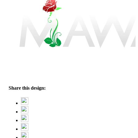
Share this design: