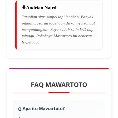
Andrian Naird
Tampilan situs simpel tapi lengkap. Banyak
pilihan pasaran togel dan diskonnya sangat
menguntungkan. Saya sudah rutin WD tiap
minggu. Pokoknya Mawartoto ini beneran
terpercaya.
FAQ MAWARTOTO
Apa itu Mawartoto?