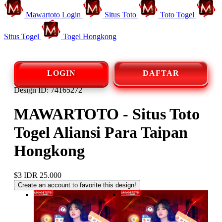
Mawartoto Login
Situs Toto
Toto Togel
Situs Togel
Togel Hongkong
LOGIN
DAFTAR
Design ID: 74165272
MAWARTOTO - Situs Toto
Togel Aliansi Para Taipan
Hongkong
$3
IDR 25.000
Create an account to favorite this design!