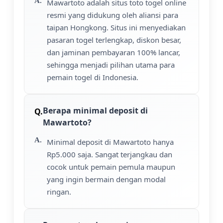
Mawartoto adalah situs toto togel online
resmi yang didukung oleh aliansi para
taipan Hongkong. Situs ini menyediakan
pasaran togel terlengkap, diskon besar,
dan jaminan pembayaran 100% lancar,
sehingga menjadi pilihan utama para
pemain togel di Indonesia.
Berapa minimal deposit di
Mawartoto?
Minimal deposit di Mawartoto hanya
Rp5.000 saja. Sangat terjangkau dan
cocok untuk pemain pemula maupun
yang ingin bermain dengan modal
ringan.