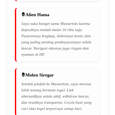
Alien Hama
Saya suka banget sama Mawartoto karena
depositnya rendah mulai 10 ribu saja.
Pasarannya lengkap, diskonnya besar, dan
yang paling penting pembayarannya selalu
lancar. Navigasi situsnya juga ringan dan
nyaman di HP.
Molen Siregar
Setelah pindah ke Mawartoto, saya merasa
lebih tenang bermain togel. Link
alternatifnya selalu aktif, withdraw lancar,
dan resultnya transparan. Cocok buat yang
cari situs togel terpercaya setiap hari.