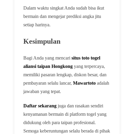
Dalam waktu singkat Anda sudah bisa ikut
bermain dan mengejar prediksi angka jitu
setiap harinya.
Kesimpulan
Bagi Anda yang mencari
situs toto togel
aliansi taipan Hongkong
yang terpercaya,
memiliki pasaran lengkap, diskon besar, dan
pembayaran selalu lancar,
Mawartoto
adalah
jawaban yang tepat.
Daftar sekarang
juga dan rasakan sendiri
kenyamanan bermain di platform togel yang
didukung oleh para taipan profesional.
Semoga keberuntungan selalu berada di pihak