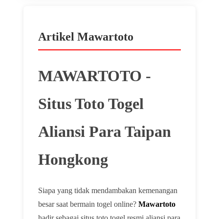
Artikel Mawartoto
MAWARTOTO -
Situs Toto Togel
Aliansi Para Taipan
Hongkong
Siapa yang tidak mendambakan kemenangan
besar saat bermain togel online?
Mawartoto
hadir sebagai situs toto togel resmi aliansi para