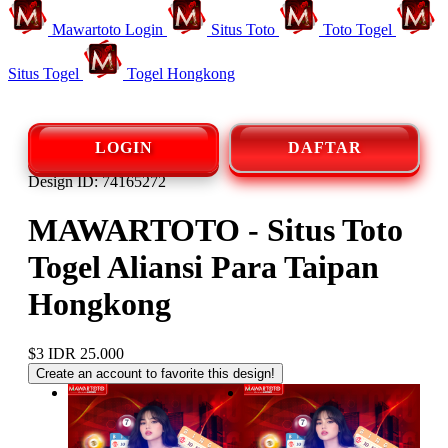
Mawartoto Login
Situs Toto
Toto Togel
Situs Togel
Togel Hongkong
LOGIN
DAFTAR
Design ID: 74165272
MAWARTOTO - Situs Toto
Togel Aliansi Para Taipan
Hongkong
$3
IDR 25.000
Create an account to favorite this design!