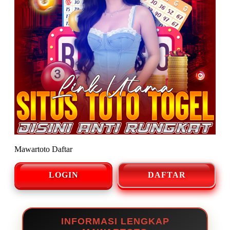
Mawartoto Daftar
LOGIN
DAFTAR
INFORMASI LENGKAP