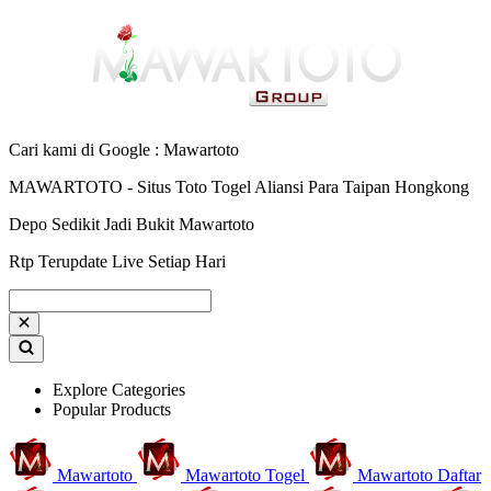
Cari kami di Google : Mawartoto
MAWARTOTO - Situs Toto Togel Aliansi Para Taipan Hongkong
Depo Sedikit Jadi Bukit Mawartoto
Rtp Terupdate Live Setiap Hari
Explore Categories
Popular Products
Mawartoto
Mawartoto Togel
Mawartoto Daftar