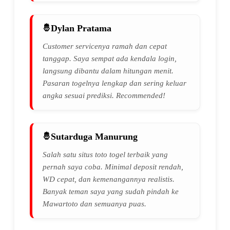
Dylan Pratama
Customer servicenya ramah dan cepat
tanggap. Saya sempat ada kendala login,
langsung dibantu dalam hitungan menit.
Pasaran togelnya lengkap dan sering keluar
angka sesuai prediksi. Recommended!
Sutarduga Manurung
Salah satu situs toto togel terbaik yang
pernah saya coba. Minimal deposit rendah,
WD cepat, dan kemenangannya realistis.
Banyak teman saya yang sudah pindah ke
Mawartoto dan semuanya puas.