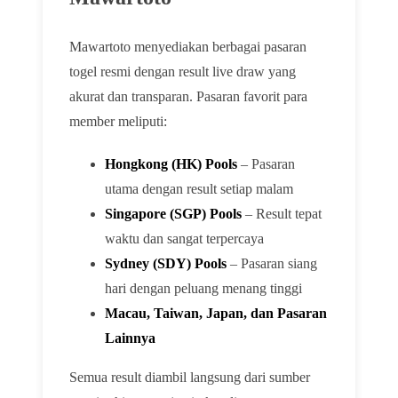
Mawartoto menyediakan berbagai pasaran
togel resmi dengan result live draw yang
akurat dan transparan. Pasaran favorit para
member meliputi:
Hongkong (HK) Pools
– Pasaran
utama dengan result setiap malam
Singapore (SGP) Pools
– Result tepat
waktu dan sangat terpercaya
Sydney (SDY) Pools
– Pasaran siang
hari dengan peluang menang tinggi
Macau, Taiwan, Japan, dan Pasaran
Lainnya
Semua result diambil langsung dari sumber