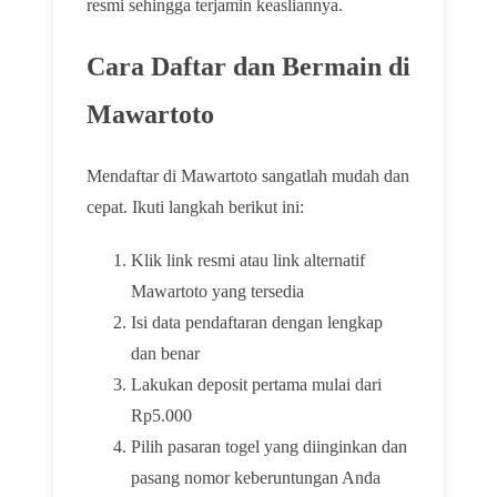
resmi sehingga terjamin keasliannya.
Cara Daftar dan Bermain di
Mawartoto
Mendaftar di Mawartoto sangatlah mudah dan
cepat. Ikuti langkah berikut ini:
Klik link resmi atau link alternatif
Mawartoto yang tersedia
Isi data pendaftaran dengan lengkap
dan benar
Lakukan deposit pertama mulai dari
Rp5.000
Pilih pasaran togel yang diinginkan dan
pasang nomor keberuntungan Anda