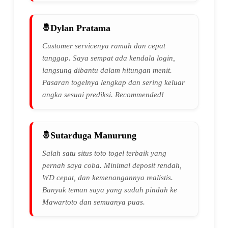
Dylan Pratama
Customer servicenya ramah dan cepat
tanggap. Saya sempat ada kendala login,
langsung dibantu dalam hitungan menit.
Pasaran togelnya lengkap dan sering keluar
angka sesuai prediksi. Recommended!
Sutarduga Manurung
Salah satu situs toto togel terbaik yang
pernah saya coba. Minimal deposit rendah,
WD cepat, dan kemenangannya realistis.
Banyak teman saya yang sudah pindah ke
Mawartoto dan semuanya puas.