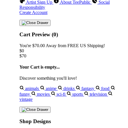
Artist Sign Up
About TeePublic
Social
Responsibility
Create Account
Cart Preview (0)
You're
$70.00
Away from
FREE US Shipping!
$0
$70
Your Cart is empty...
Discover something you'll love!
animals
anime
drinks
fantasy
food
funny
movies
sci-fi
sports
television
vintage
Shop Designs