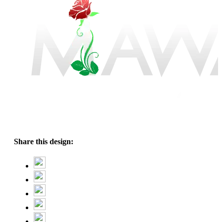
Share this design: