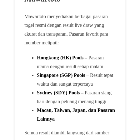
Mawartoto menyediakan berbagai pasaran
togel resmi dengan result live draw yang
akurat dan transparan. Pasaran favorit para
member meliputi:
Hongkong (HK) Pools
– Pasaran
utama dengan result setiap malam
Singapore (SGP) Pools
– Result tepat
waktu dan sangat terpercaya
Sydney (SDY) Pools
– Pasaran siang
hari dengan peluang menang tinggi
Macau, Taiwan, Japan, dan Pasaran
Lainnya
Semua result diambil langsung dari sumber