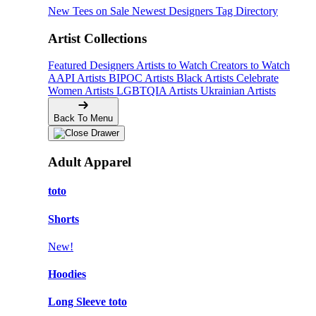
New Tees on Sale
Newest Designers
Tag Directory
Artist Collections
Featured Designers
Artists to Watch
Creators to Watch
AAPI Artists
BIPOC Artists
Black Artists
Celebrate
Women Artists
LGBTQIA Artists
Ukrainian Artists
Back To Menu
Adult Apparel
toto
Shorts
New!
Hoodies
Long Sleeve toto