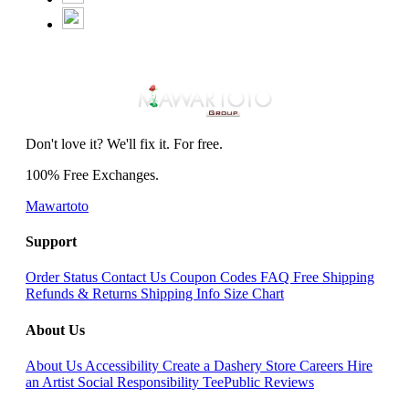
Don't love it? We'll fix it. For free.
100% Free Exchanges.
Mawartoto
Support
Order Status
Contact Us
Coupon Codes
FAQ
Free Shipping
Refunds & Returns
Shipping Info
Size Chart
About Us
About Us
Accessibility
Create a Dashery Store
Careers
Hire
an Artist
Social Responsibility
TeePublic Reviews