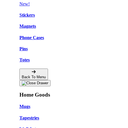
New!
Stickers
Magnets
Phone Cases
Pins
Totes
Back To Menu
Home Goods
Mugs
Tapestries