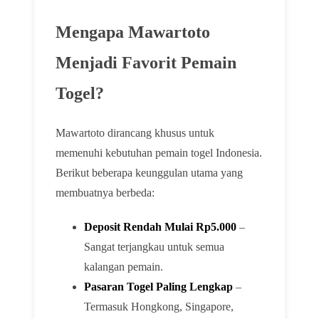
Mengapa Mawartoto
Menjadi Favorit Pemain
Togel?
Mawartoto dirancang khusus untuk
memenuhi kebutuhan pemain togel Indonesia.
Berikut beberapa keunggulan utama yang
membuatnya berbeda:
Deposit Rendah Mulai Rp5.000
–
Sangat terjangkau untuk semua
kalangan pemain.
Pasaran Togel Paling Lengkap
–
Termasuk Hongkong, Singapore,