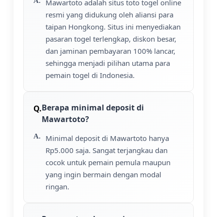
Mawartoto adalah situs toto togel online
resmi yang didukung oleh aliansi para
taipan Hongkong. Situs ini menyediakan
pasaran togel terlengkap, diskon besar,
dan jaminan pembayaran 100% lancar,
sehingga menjadi pilihan utama para
pemain togel di Indonesia.
Berapa minimal deposit di
Mawartoto?
Minimal deposit di Mawartoto hanya
Rp5.000 saja. Sangat terjangkau dan
cocok untuk pemain pemula maupun
yang ingin bermain dengan modal
ringan.