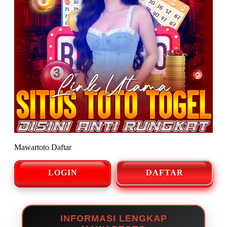
Mawartoto Daftar
LOGIN
DAFTAR
INFORMASI LENGKAP