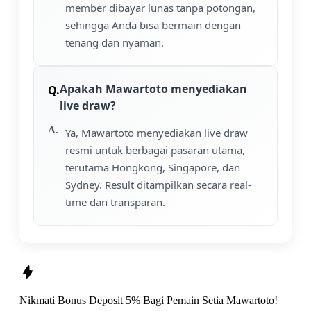
member dibayar lunas tanpa potongan,
sehingga Anda bisa bermain dengan
tenang dan nyaman.
Apakah Mawartoto menyediakan
live draw?
Ya, Mawartoto menyediakan live draw
resmi untuk berbagai pasaran utama,
terutama Hongkong, Singapore, dan
Sydney. Result ditampilkan secara real-
time dan transparan.
Nikmati
Bonus Deposit 5%
Bagi Pemain Setia
Mawartoto!