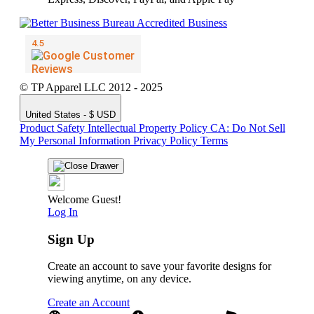
© TP Apparel LLC 2012 - 2025
United States - $ USD
Product Safety
Intellectual Property Policy
CA: Do Not Sell
My Personal Information
Privacy Policy
Terms
Welcome Guest!
Log In
Sign Up
Create an account to save your favorite designs for
viewing anytime, on any device.
Create an Account