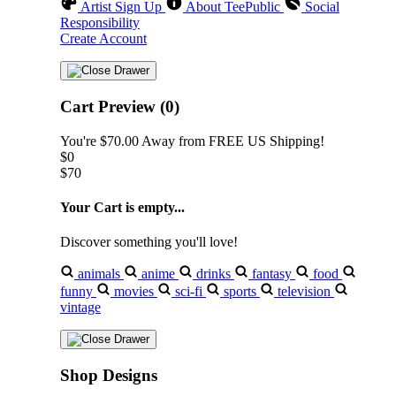
Artist Sign Up
About TeePublic
Social
Responsibility
Create Account
Cart Preview (0)
You're
$70.00
Away from
FREE US Shipping!
$0
$70
Your Cart is empty...
Discover something you'll love!
animals
anime
drinks
fantasy
food
funny
movies
sci-fi
sports
television
vintage
Shop Designs