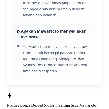
member dibayar lunas tanpa potongan,
sehingga Anda bisa bermain dengan
tenang dan nyaman.
Apakah Mawartoto menyediakan
live draw?
Ya, Mawartoto menyediakan live draw
resmi untuk berbagai pasaran utama,
terutama Hongkong, Singapore, dan
Sydney. Result ditampilkan secara real-
time dan transparan.
Nikmati
Bonus Deposit 5%
Bagi Pemain Setia
Mawartoto!