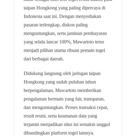
taipan Hongkong yang paling dipercaya di
Indonesia saat ini. Dengan menyediakan
pasaran terlengkap, diskon paling
menguntungkan, serta jaminan pembayaran
yang selalu lancar 100%, Mawartoto terus
menjadi pilihan utama ribuan pemain togel
dari berbagai daerah.
Didukung langsung oleh jaringan taipan
Hongkong yang sudah puluhan tahun
berpengalaman, Mawartoto memberikan
pengalaman bermain yang fair, transparan,
dan menguntungkan. Proses transaksi cepat,
result resmi, serta keamanan data yang
terjamin menjadikan situs ini semakin unggul
dibandingkan platform togel lainnya.