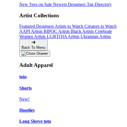
New Tees on Sale
Newest Designers
Tag Directory
Artist Collections
Featured Designers
Artists to Watch
Creators to Watch
AAPI Artists
BIPOC Artists
Black Artists
Celebrate
Women Artists
LGBTQIA Artists
Ukrainian Artists
Back To Menu
Adult Apparel
toto
Shorts
New!
Hoodies
Long Sleeve toto