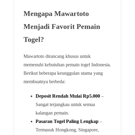
Mengapa Mawartoto
Menjadi Favorit Pemain
Togel?
Mawartoto dirancang khusus untuk
memenuhi kebutuhan pemain togel Indonesia.
Berikut beberapa keunggulan utama yang
membuatnya berbeda:
Deposit Rendah Mulai Rp5.000
–
Sangat terjangkau untuk semua
kalangan pemain.
Pasaran Togel Paling Lengkap
–
Termasuk Hongkong, Singapore,