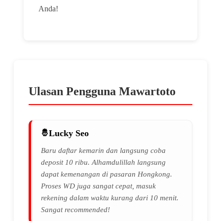
Anda!
Ulasan Pengguna Mawartoto
Lucky Seo
Baru daftar kemarin dan langsung coba
deposit 10 ribu. Alhamdulillah langsung
dapat kemenangan di pasaran Hongkong.
Proses WD juga sangat cepat, masuk
rekening dalam waktu kurang dari 10 menit.
Sangat recommended!