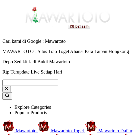
Cari kami di Google : Mawartoto
MAWARTOTO - Situs Toto Togel Aliansi Para Taipan Hongkong
Depo Sedikit Jadi Bukit Mawartoto
Rtp Terupdate Live Setiap Hari
Explore Categories
Popular Products
Mawartoto
Mawartoto Togel
Mawartoto Daftar