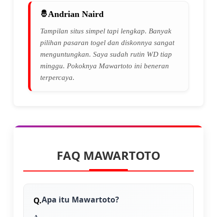
Andrian Naird
Tampilan situs simpel tapi lengkap. Banyak
pilihan pasaran togel dan diskonnya sangat
menguntungkan. Saya sudah rutin WD tiap
minggu. Pokoknya Mawartoto ini beneran
terpercaya.
FAQ MAWARTOTO
Apa itu Mawartoto?