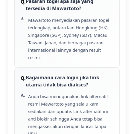
Pasaran togel apa saja yang
tersedia di Mawartoto?
Mawartoto menyediakan pasaran togel
terlengkap, antara lain Hongkong (HK),
Singapore (SGP), Sydney (SDY), Macau,
Taiwan, Japan, dan berbagai pasaran
internasional lainnya dengan result
resmi.
Bagaimana cara login jika link
utama tidak bisa diakses?
Anda bisa menggunakan link alternatif
resmi Mawartoto yang selalu kami
sediakan dan update. Link alternatif ini
anti blokir sehingga Anda tetap bisa
mengakses akun dengan lancar tanpa
VPN.