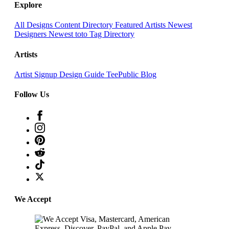
Explore
All Designs
Content Directory
Featured Artists
Newest
Designers
Newest toto
Tag Directory
Artists
Artist Signup
Design Guide
TeePublic Blog
Follow Us
We Accept