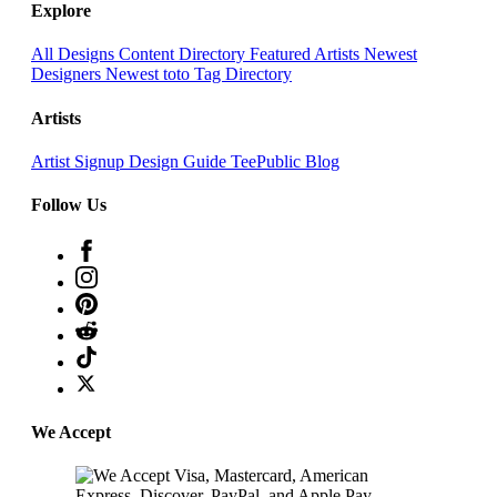
Explore
All Designs
Content Directory
Featured Artists
Newest
Designers
Newest toto
Tag Directory
Artists
Artist Signup
Design Guide
TeePublic Blog
Follow Us
We Accept