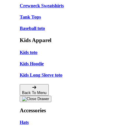
Crewneck Sweatshirts
Tank Tops
Baseball toto
Kids Apparel
Kids toto
Kids Hoodie
Kids Long Sleeve toto
Back To Menu
Accessories
Hats