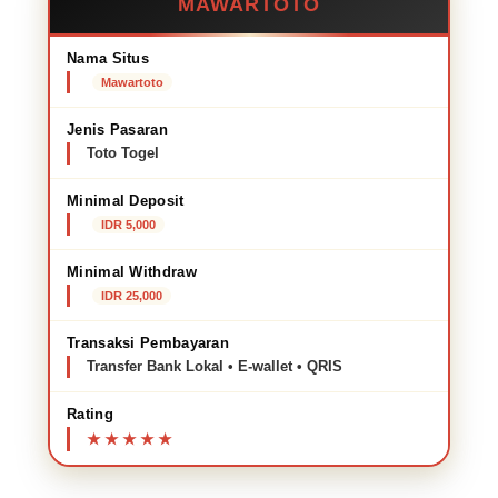
MAWARTOTO
Nama Situs
Mawartoto
Jenis Pasaran
Toto Togel
Minimal Deposit
IDR 5,000
Minimal Withdraw
IDR 25,000
Transaksi Pembayaran
Transfer Bank Lokal • E-wallet • QRIS
Rating