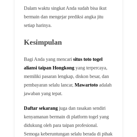
Dalam waktu singkat Anda sudah bisa ikut
bermain dan mengejar prediksi angka jitu
setiap harinya.
Kesimpulan
Bagi Anda yang mencari
situs toto togel
aliansi taipan Hongkong
yang terpercaya,
memiliki pasaran lengkap, diskon besar, dan
pembayaran selalu lancar,
Mawartoto
adalah
jawaban yang tepat.
Daftar sekarang
juga dan rasakan sendiri
kenyamanan bermain di platform togel yang
didukung oleh para taipan profesional.
Semoga keberuntungan selalu berada di pihak