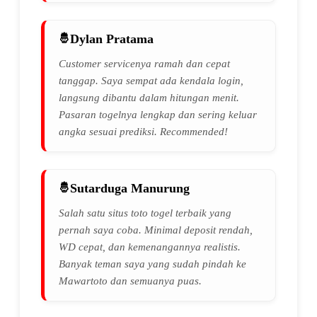
Dylan Pratama
Customer servicenya ramah dan cepat
tanggap. Saya sempat ada kendala login,
langsung dibantu dalam hitungan menit.
Pasaran togelnya lengkap dan sering keluar
angka sesuai prediksi. Recommended!
Sutarduga Manurung
Salah satu situs toto togel terbaik yang
pernah saya coba. Minimal deposit rendah,
WD cepat, dan kemenangannya realistis.
Banyak teman saya yang sudah pindah ke
Mawartoto dan semuanya puas.