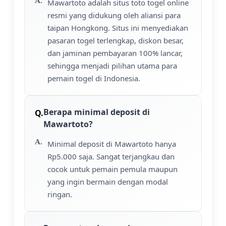
Mawartoto adalah situs toto togel online
resmi yang didukung oleh aliansi para
taipan Hongkong. Situs ini menyediakan
pasaran togel terlengkap, diskon besar,
dan jaminan pembayaran 100% lancar,
sehingga menjadi pilihan utama para
pemain togel di Indonesia.
Berapa minimal deposit di
Mawartoto?
Minimal deposit di Mawartoto hanya
Rp5.000 saja. Sangat terjangkau dan
cocok untuk pemain pemula maupun
yang ingin bermain dengan modal
ringan.