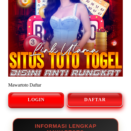
Mawartoto Daftar
LOGIN
DAFTAR
INFORMASI LENGKAP