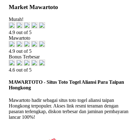
Market Mawartoto
Murah!
4.9 out of 5
Mawartoto
4.9 out of 5
Bonus Terbesar
4.6 out of 5
MAWARTOTO - Situs Toto Togel Aliansi Para Taipan
Hongkong
Mawartoto hadir sebagai situs toto togel aliansi taipan
Hongkong terpopuler. Akses link resmi teraman dengan
pasaran terlengkap, diskon terbesar dan jaminan pembayaran
lancar 100%!