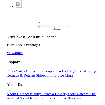
Don't love it? We'll fix it. For free.
100% Free Exchanges.
Mawartoto
Support
Order Status
Contact Us
Coupon Codes
FAQ
Free Shipping
Refunds & Returns
Shipping Info
Size Chart
About Us
About Us
Accessibility
Create a Dashery Store
Careers
Hire
an Artist
Social Responsibility
TeePublic Reviews