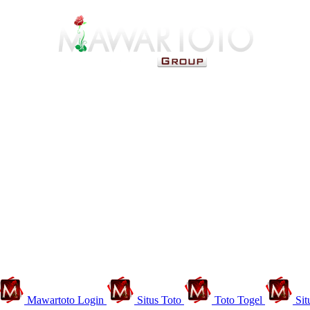
Mawartoto Login
Situs Toto
Toto Togel
Sit