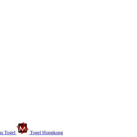
us Togel
Togel Hongkong