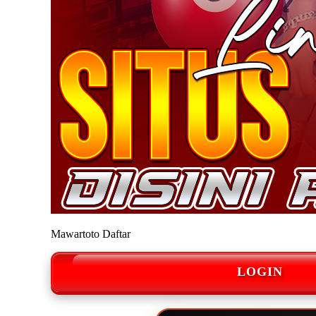
Mawartoto Daftar
LOGIN