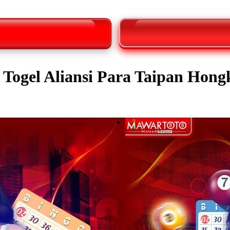
ogel Aliansi Para Taipan Hong