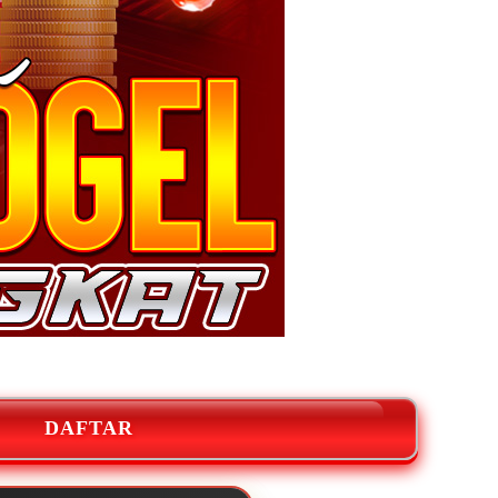
DAFTAR