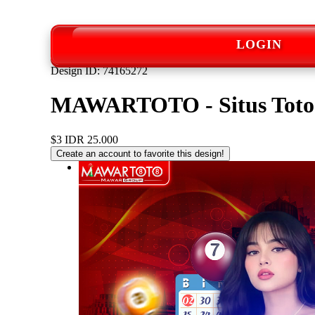
LOGIN
Design ID: 74165272
MAWARTOTO - Situs Toto T
$3
IDR 25.000
Create an account to favorite this design!