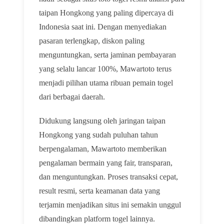
taipan Hongkong yang paling dipercaya di
Indonesia saat ini. Dengan menyediakan
pasaran terlengkap, diskon paling
menguntungkan, serta jaminan pembayaran
yang selalu lancar 100%, Mawartoto terus
menjadi pilihan utama ribuan pemain togel
dari berbagai daerah.
Didukung langsung oleh jaringan taipan
Hongkong yang sudah puluhan tahun
berpengalaman, Mawartoto memberikan
pengalaman bermain yang fair, transparan,
dan menguntungkan. Proses transaksi cepat,
result resmi, serta keamanan data yang
terjamin menjadikan situs ini semakin unggul
dibandingkan platform togel lainnya.