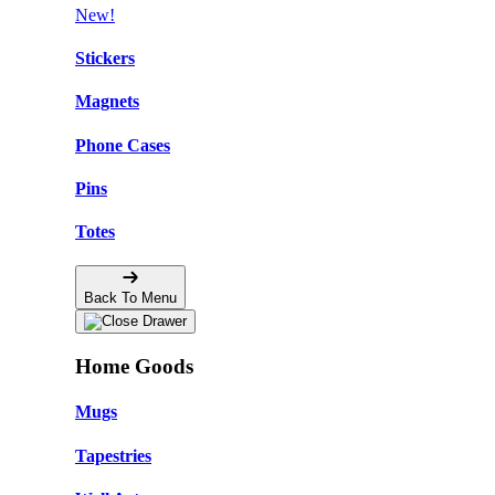
New!
Stickers
Magnets
Phone Cases
Pins
Totes
Back To Menu
Home Goods
Mugs
Tapestries