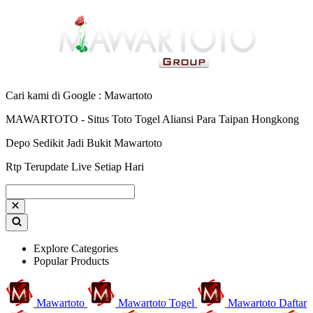
Cari kami di Google : Mawartoto
MAWARTOTO - Situs Toto Togel Aliansi Para Taipan Hongkong
Depo Sedikit Jadi Bukit Mawartoto
Rtp Terupdate Live Setiap Hari
Explore Categories
Popular Products
Mawartoto
Mawartoto Togel
Mawartoto Daftar