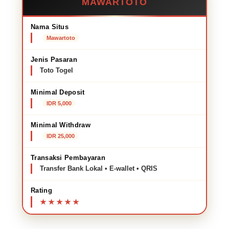
MAWARTOTO
Nama Situs
Mawartoto
Jenis Pasaran
Toto Togel
Minimal Deposit
IDR 5,000
Minimal Withdraw
IDR 25,000
Transaksi Pembayaran
Transfer Bank Lokal • E-wallet • QRIS
Rating