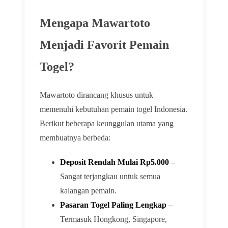
Mengapa Mawartoto
Menjadi Favorit Pemain
Togel?
Mawartoto dirancang khusus untuk
memenuhi kebutuhan pemain togel Indonesia.
Berikut beberapa keunggulan utama yang
membuatnya berbeda:
Deposit Rendah Mulai Rp5.000
–
Sangat terjangkau untuk semua
kalangan pemain.
Pasaran Togel Paling Lengkap
–
Termasuk Hongkong, Singapore,