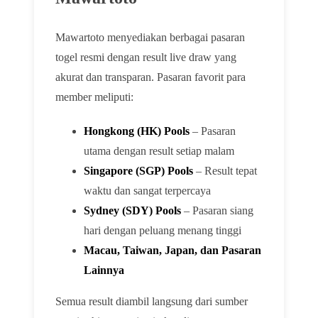
Mawartoto menyediakan berbagai pasaran
togel resmi dengan result live draw yang
akurat dan transparan. Pasaran favorit para
member meliputi:
Hongkong (HK) Pools
– Pasaran
utama dengan result setiap malam
Singapore (SGP) Pools
– Result tepat
waktu dan sangat terpercaya
Sydney (SDY) Pools
– Pasaran siang
hari dengan peluang menang tinggi
Macau, Taiwan, Japan, dan Pasaran
Lainnya
Semua result diambil langsung dari sumber