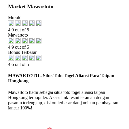
Market Mawartoto
Murah!
4.9 out of 5
Mawartoto
4.9 out of 5
Bonus Terbesar
4.6 out of 5
MAWARTOTO - Situs Toto Togel Aliansi Para Taipan
Hongkong
Mawartoto hadir sebagai situs toto togel aliansi taipan
Hongkong terpopuler. Akses link resmi teraman dengan
pasaran terlengkap, diskon terbesar dan jaminan pembayaran
lancar 100%!