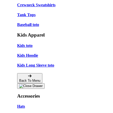
Crewneck Sweatshirts
Tank Tops
Baseball toto
Kids Apparel
Kids toto
Kids Hoodie
Kids Long Sleeve toto
Back To Menu
Accessories
Hats