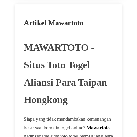
Artikel Mawartoto
MAWARTOTO -
Situs Toto Togel
Aliansi Para Taipan
Hongkong
Siapa yang tidak mendambakan kemenangan
besar saat bermain togel online?
Mawartoto
hadir sebagai situs toto togel resmi aliansi para