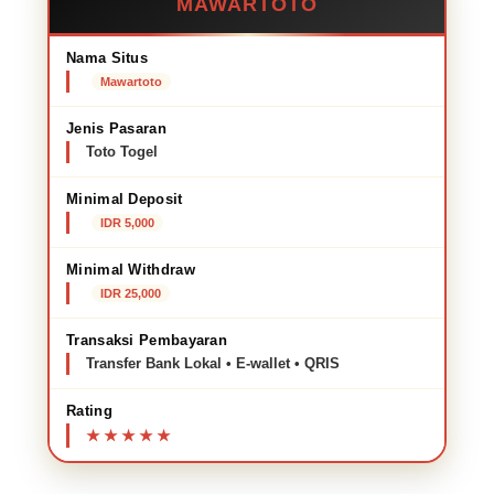
MAWARTOTO
Nama Situs
Mawartoto
Jenis Pasaran
Toto Togel
Minimal Deposit
IDR 5,000
Minimal Withdraw
IDR 25,000
Transaksi Pembayaran
Transfer Bank Lokal • E-wallet • QRIS
Rating