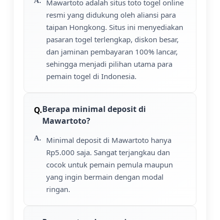
Mawartoto adalah situs toto togel online
resmi yang didukung oleh aliansi para
taipan Hongkong. Situs ini menyediakan
pasaran togel terlengkap, diskon besar,
dan jaminan pembayaran 100% lancar,
sehingga menjadi pilihan utama para
pemain togel di Indonesia.
Berapa minimal deposit di
Mawartoto?
Minimal deposit di Mawartoto hanya
Rp5.000 saja. Sangat terjangkau dan
cocok untuk pemain pemula maupun
yang ingin bermain dengan modal
ringan.