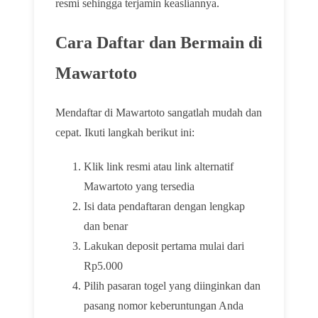
resmi sehingga terjamin keasliannya.
Cara Daftar dan Bermain di
Mawartoto
Mendaftar di Mawartoto sangatlah mudah dan
cepat. Ikuti langkah berikut ini:
Klik link resmi atau link alternatif
Mawartoto yang tersedia
Isi data pendaftaran dengan lengkap
dan benar
Lakukan deposit pertama mulai dari
Rp5.000
Pilih pasaran togel yang diinginkan dan
pasang nomor keberuntungan Anda