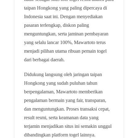
taipan Hongkong yang paling dipercaya di
Indonesia saat ini. Dengan menyediakan
pasaran terlengkap, diskon paling
menguntungkan, serta jaminan pembayaran
yang selalu lancar 100%, Mawartoto terus
menjadi pilihan utama ribuan pemain togel
dari berbagai daerah.
Didukung langsung oleh jaringan taipan
Hongkong yang sudah puluhan tahun
berpengalaman, Mawartoto memberikan
pengalaman bermain yang fair, transparan,
dan menguntungkan. Proses transaksi cepat,
result resmi, serta keamanan data yang
terjamin menjadikan situs ini semakin unggul
dibandingkan platform togel lainnya.