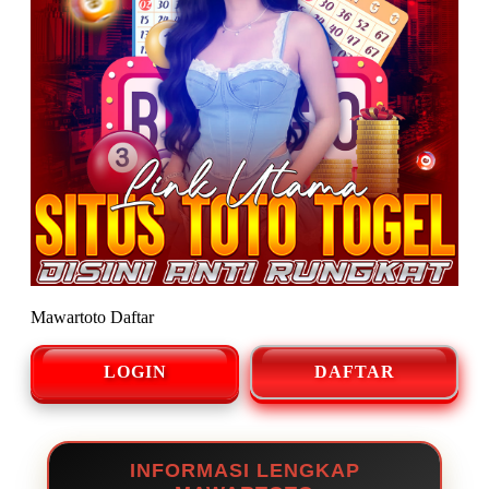
Mawartoto Daftar
LOGIN
DAFTAR
INFORMASI LENGKAP