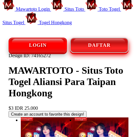
Mawartoto Login
Situs Toto
Toto Togel
Situs Togel
Togel Hongkong
LOGIN
DAFTAR
Design ID: 74165272
MAWARTOTO - Situs Toto
Togel Aliansi Para Taipan
Hongkong
$3
IDR 25.000
Create an account to favorite this design!