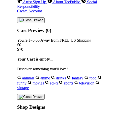
Artist Sign Up
About TeePublic
Social
Responsibility
Create Account
Cart Preview (0)
You're
$70.00
Away from
FREE US Shipping!
$0
$70
Your Cart is empty...
Discover something you'll love!
animals
anime
drinks
fantasy
food
funny
movies
sci-fi
sports
television
vintage
Shop Designs