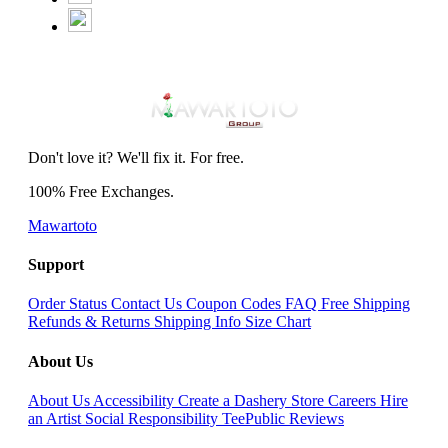
Don't love it? We'll fix it. For free.
100% Free Exchanges.
Mawartoto
Support
Order Status
Contact Us
Coupon Codes
FAQ
Free Shipping
Refunds & Returns
Shipping Info
Size Chart
About Us
About Us
Accessibility
Create a Dashery Store
Careers
Hire
an Artist
Social Responsibility
TeePublic Reviews