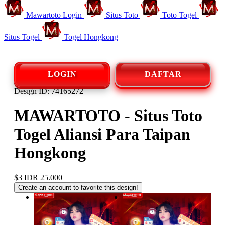
Mawartoto Login
Situs Toto
Toto Togel
Situs Togel
Togel Hongkong
LOGIN
DAFTAR
Design ID: 74165272
MAWARTOTO - Situs Toto
Togel Aliansi Para Taipan
Hongkong
$3
IDR 25.000
Create an account to favorite this design!