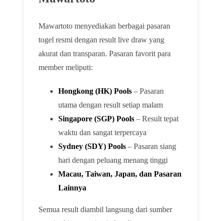
Mawartoto menyediakan berbagai pasaran
togel resmi dengan result live draw yang
akurat dan transparan. Pasaran favorit para
member meliputi:
Hongkong (HK) Pools
– Pasaran
utama dengan result setiap malam
Singapore (SGP) Pools
– Result tepat
waktu dan sangat terpercaya
Sydney (SDY) Pools
– Pasaran siang
hari dengan peluang menang tinggi
Macau, Taiwan, Japan, dan Pasaran
Lainnya
Semua result diambil langsung dari sumber