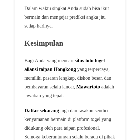
Dalam waktu singkat Anda sudah bisa ikut
bermain dan mengejar prediksi angka jitu
setiap harinya.
Kesimpulan
Bagi Anda yang mencari
situs toto togel
aliansi taipan Hongkong
yang terpercaya,
memiliki pasaran lengkap, diskon besar, dan
pembayaran selalu lancar,
Mawartoto
adalah
jawaban yang tepat.
Daftar sekarang
juga dan rasakan sendiri
kenyamanan bermain di platform togel yang
didukung oleh para taipan profesional.
Semoga keberuntungan selalu berada di pihak