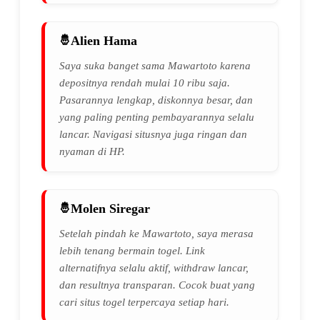
Alien Hama
Saya suka banget sama Mawartoto karena
depositnya rendah mulai 10 ribu saja.
Pasarannya lengkap, diskonnya besar, dan
yang paling penting pembayarannya selalu
lancar. Navigasi situsnya juga ringan dan
nyaman di HP.
Molen Siregar
Setelah pindah ke Mawartoto, saya merasa
lebih tenang bermain togel. Link
alternatifnya selalu aktif, withdraw lancar,
dan resultnya transparan. Cocok buat yang
cari situs togel terpercaya setiap hari.