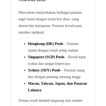
Mawartoto menyediakan berbagai pasaran
togel resmi dengan result live draw yang
akurat dan transparan. Pasaran favorit para
member meliputi:
Hongkong (HK) Pools
– Pasaran
utama dengan result setiap malam
Singapore (SGP) Pools
– Result tepat
waktu dan sangat terpercaya
Sydney (SDY) Pools
– Pasaran siang
hari dengan peluang menang tinggi
Macau, Taiwan, Japan, dan Pasaran
Lainnya
Semua result diambil langsung dari sumber