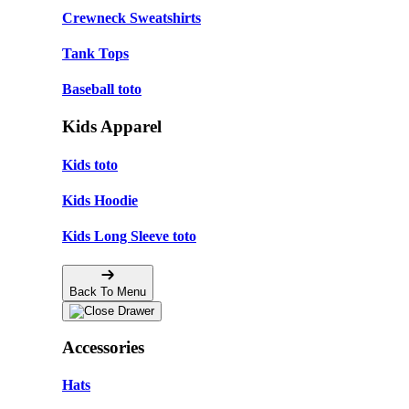
Crewneck Sweatshirts
Tank Tops
Baseball toto
Kids Apparel
Kids toto
Kids Hoodie
Kids Long Sleeve toto
Back To Menu
Accessories
Hats