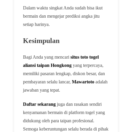
Dalam waktu singkat Anda sudah bisa ikut
bermain dan mengejar prediksi angka jitu
setiap harinya.
Kesimpulan
Bagi Anda yang mencari
situs toto togel
aliansi taipan Hongkong
yang terpercaya,
memiliki pasaran lengkap, diskon besar, dan
pembayaran selalu lancar,
Mawartoto
adalah
jawaban yang tepat.
Daftar sekarang
juga dan rasakan sendiri
kenyamanan bermain di platform togel yang
didukung oleh para taipan profesional.
Semoga keberuntungan selalu berada di pihak