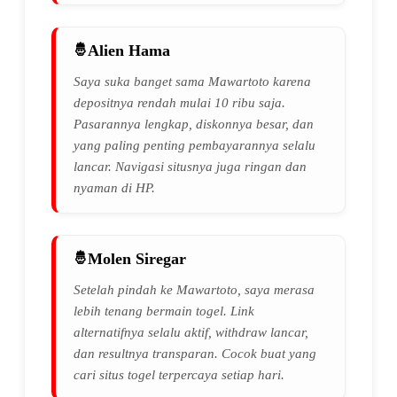
Alien Hama
Saya suka banget sama Mawartoto karena
depositnya rendah mulai 10 ribu saja.
Pasarannya lengkap, diskonnya besar, dan
yang paling penting pembayarannya selalu
lancar. Navigasi situsnya juga ringan dan
nyaman di HP.
Molen Siregar
Setelah pindah ke Mawartoto, saya merasa
lebih tenang bermain togel. Link
alternatifnya selalu aktif, withdraw lancar,
dan resultnya transparan. Cocok buat yang
cari situs togel terpercaya setiap hari.