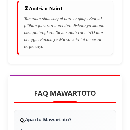
Andrian Naird
Tampilan situs simpel tapi lengkap. Banyak
pilihan pasaran togel dan diskonnya sangat
menguntungkan. Saya sudah rutin WD tiap
minggu. Pokoknya Mawartoto ini beneran
terpercaya.
FAQ MAWARTOTO
Apa itu Mawartoto?