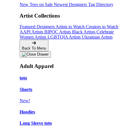
New Tees on Sale
Newest Designers
Tag Directory
Artist Collections
Featured Designers
Artists to Watch
Creators to Watch
AAPI Artists
BIPOC Artists
Black Artists
Celebrate
Women Artists
LGBTQIA Artists
Ukrainian Artists
Back To Menu
Adult Apparel
toto
Shorts
New!
Hoodies
Long Sleeve toto