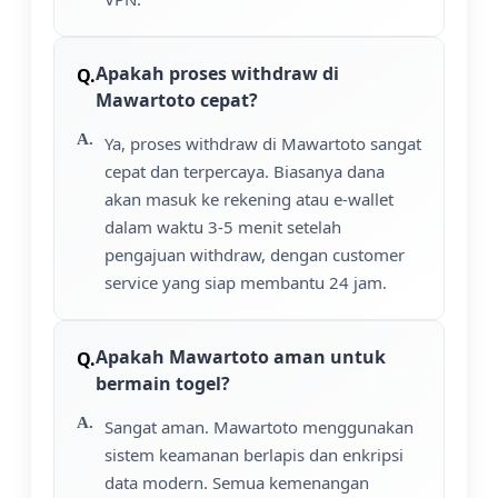
Apakah proses withdraw di
Mawartoto cepat?
Ya, proses withdraw di Mawartoto sangat
cepat dan terpercaya. Biasanya dana
akan masuk ke rekening atau e-wallet
dalam waktu 3-5 menit setelah
pengajuan withdraw, dengan customer
service yang siap membantu 24 jam.
Apakah Mawartoto aman untuk
bermain togel?
Sangat aman. Mawartoto menggunakan
sistem keamanan berlapis dan enkripsi
data modern. Semua kemenangan