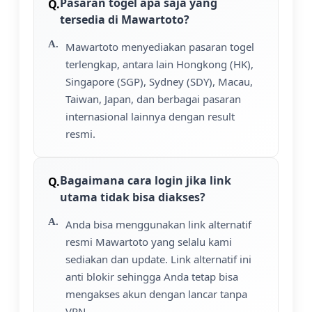
Pasaran togel apa saja yang
tersedia di Mawartoto?
Mawartoto menyediakan pasaran togel
terlengkap, antara lain Hongkong (HK),
Singapore (SGP), Sydney (SDY), Macau,
Taiwan, Japan, dan berbagai pasaran
internasional lainnya dengan result
resmi.
Bagaimana cara login jika link
utama tidak bisa diakses?
Anda bisa menggunakan link alternatif
resmi Mawartoto yang selalu kami
sediakan dan update. Link alternatif ini
anti blokir sehingga Anda tetap bisa
mengakses akun dengan lancar tanpa
VPN.