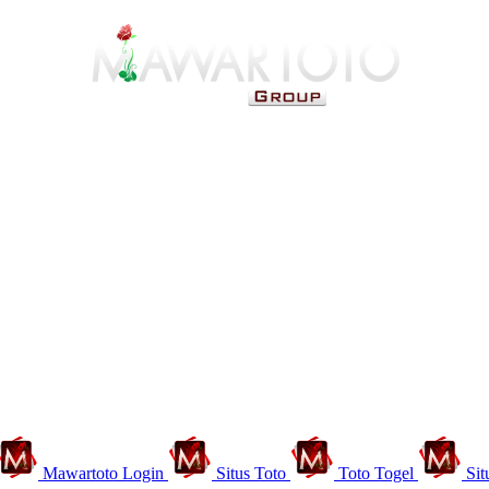
Mawartoto Login
Situs Toto
Toto Togel
Sit