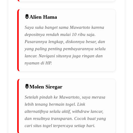
Alien Hama
Saya suka banget sama Mawartoto karena
depositnya rendah mulai 10 ribu saja.
Pasarannya lengkap, diskonnya besar, dan
yang paling penting pembayarannya selalu
lancar. Navigasi situsnya juga ringan dan
nyaman di HP.
Molen Siregar
Setelah pindah ke Mawartoto, saya merasa
lebih tenang bermain togel. Link
alternatifnya selalu aktif, withdraw lancar,
dan resultnya transparan. Cocok buat yang
cari situs togel terpercaya setiap hari.