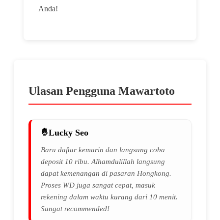
Anda!
Ulasan Pengguna Mawartoto
Lucky Seo
Baru daftar kemarin dan langsung coba
deposit 10 ribu. Alhamdulillah langsung
dapat kemenangan di pasaran Hongkong.
Proses WD juga sangat cepat, masuk
rekening dalam waktu kurang dari 10 menit.
Sangat recommended!