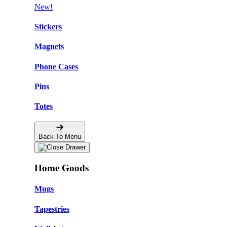
New!
Stickers
Magnets
Phone Cases
Pins
Totes
Back To Menu
Home Goods
Mugs
Tapestries