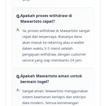
Apakah proses withdraw di
Mawartoto cepat?
Ya, proses withdraw di Mawartoto sangat
cepat dan terpercaya. Biasanya dana
akan masuk ke rekening atau e-wallet
dalam waktu 3-5 menit setelah
pengajuan withdraw, dengan customer
service yang siap membantu 24 jam.
Apakah Mawartoto aman untuk
bermain togel?
Sangat aman. Mawartoto menggunakan
sistem keamanan berlapis dan enkripsi
data modern. Semua kemenangan