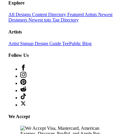
Explore
All Designs
Content Directory
Featured Artists
Newest
Designers
Newest toto
Tag Directory
Artists
Artist Signup
Design Guide
TeePublic Blog
Follow Us
We Accept