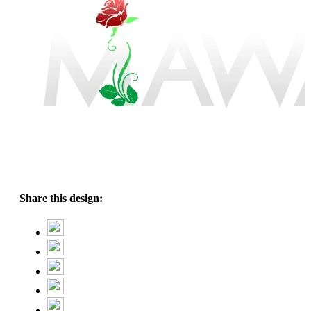
Share this design: