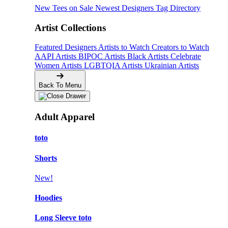
New Tees on Sale
Newest Designers
Tag Directory
Artist Collections
Featured Designers
Artists to Watch
Creators to Watch
AAPI Artists
BIPOC Artists
Black Artists
Celebrate
Women Artists
LGBTQIA Artists
Ukrainian Artists
Back To Menu
Adult Apparel
toto
Shorts
New!
Hoodies
Long Sleeve toto