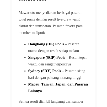
Mawartoto menyediakan berbagai pasaran
togel resmi dengan result live draw yang
akurat dan transparan. Pasaran favorit para
member meliputi:
Hongkong (HK) Pools
– Pasaran
utama dengan result setiap malam
Singapore (SGP) Pools
– Result tepat
waktu dan sangat terpercaya
Sydney (SDY) Pools
– Pasaran siang
hari dengan peluang menang tinggi
Macau, Taiwan, Japan, dan Pasaran
Lainnya
Semua result diambil langsung dari sumber