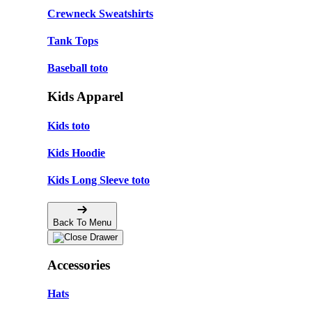
Crewneck Sweatshirts
Tank Tops
Baseball toto
Kids Apparel
Kids toto
Kids Hoodie
Kids Long Sleeve toto
Back To Menu
Accessories
Hats