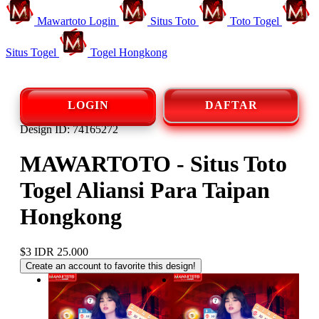
Mawartoto Login
Situs Toto
Toto Togel
Situs Togel
Togel Hongkong
LOGIN
DAFTAR
Design ID: 74165272
MAWARTOTO - Situs Toto
Togel Aliansi Para Taipan
Hongkong
$3
IDR 25.000
Create an account to favorite this design!