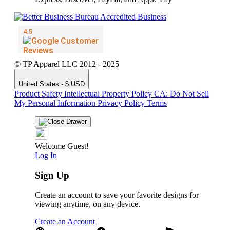
© TP Apparel LLC 2012 - 2025
United States - $ USD
Product Safety
Intellectual Property Policy
CA: Do Not Sell
My Personal Information
Privacy Policy
Terms
Welcome Guest!
Log In
Sign Up
Create an account to save your favorite designs for
viewing anytime, on any device.
Create an Account