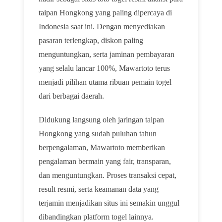
taipan Hongkong yang paling dipercaya di
Indonesia saat ini. Dengan menyediakan
pasaran terlengkap, diskon paling
menguntungkan, serta jaminan pembayaran
yang selalu lancar 100%, Mawartoto terus
menjadi pilihan utama ribuan pemain togel
dari berbagai daerah.
Didukung langsung oleh jaringan taipan
Hongkong yang sudah puluhan tahun
berpengalaman, Mawartoto memberikan
pengalaman bermain yang fair, transparan,
dan menguntungkan. Proses transaksi cepat,
result resmi, serta keamanan data yang
terjamin menjadikan situs ini semakin unggul
dibandingkan platform togel lainnya.