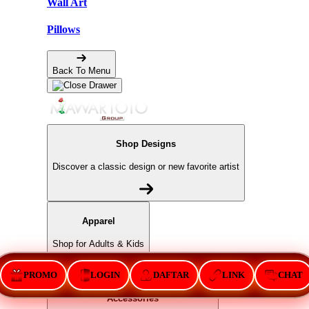
Wall Art
Pillows
Back To Menu
Shop Designs
Discover a classic design or new favorite artist
Apparel
Shop for Adults & Kids
PROMO
LOGIN
DAFTAR
LINK
CHAT
Accessories