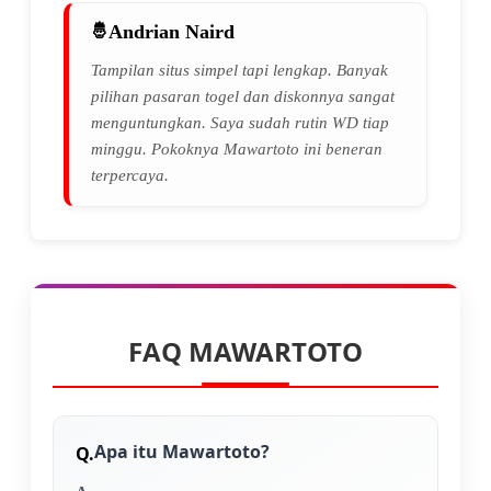
Andrian Naird
Tampilan situs simpel tapi lengkap. Banyak
pilihan pasaran togel dan diskonnya sangat
menguntungkan. Saya sudah rutin WD tiap
minggu. Pokoknya Mawartoto ini beneran
terpercaya.
FAQ MAWARTOTO
Apa itu Mawartoto?