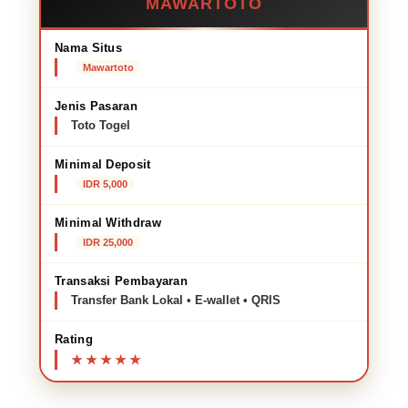
MAWARTOTO
Nama Situs
Mawartoto
Jenis Pasaran
Toto Togel
Minimal Deposit
IDR 5,000
Minimal Withdraw
IDR 25,000
Transaksi Pembayaran
Transfer Bank Lokal • E-wallet • QRIS
Rating