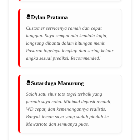
Dylan Pratama
Customer servicenya ramah dan cepat
tanggap. Saya sempat ada kendala login,
langsung dibantu dalam hitungan menit.
Pasaran togelnya lengkap dan sering keluar
angka sesuai prediksi. Recommended!
Sutarduga Manurung
Salah satu situs toto togel terbaik yang
pernah saya coba. Minimal deposit rendah,
WD cepat, dan kemenangannya realistis.
Banyak teman saya yang sudah pindah ke
Mawartoto dan semuanya puas.