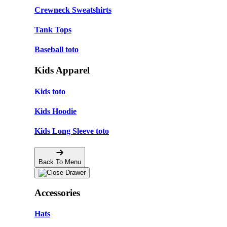
Crewneck Sweatshirts
Tank Tops
Baseball toto
Kids Apparel
Kids toto
Kids Hoodie
Kids Long Sleeve toto
Back To Menu
Accessories
Hats