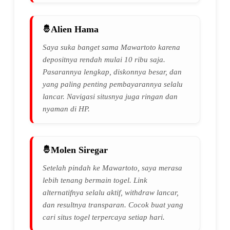
Alien Hama
Saya suka banget sama Mawartoto karena
depositnya rendah mulai 10 ribu saja.
Pasarannya lengkap, diskonnya besar, dan
yang paling penting pembayarannya selalu
lancar. Navigasi situsnya juga ringan dan
nyaman di HP.
Molen Siregar
Setelah pindah ke Mawartoto, saya merasa
lebih tenang bermain togel. Link
alternatifnya selalu aktif, withdraw lancar,
dan resultnya transparan. Cocok buat yang
cari situs togel terpercaya setiap hari.