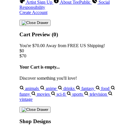
Artist Sign Up
About TeePublic
Social
Responsibility
Create Account
Cart Preview (0)
You're
$70.00
Away from
FREE US Shipping!
$0
$70
Your Cart is empty...
Discover something you'll love!
animals
anime
drinks
fantasy
food
funny
movies
sci-fi
sports
television
vintage
Shop Designs