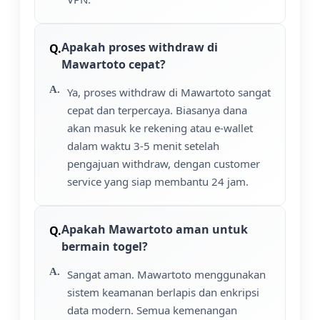
Apakah proses withdraw di
Mawartoto cepat?
Ya, proses withdraw di Mawartoto sangat
cepat dan terpercaya. Biasanya dana
akan masuk ke rekening atau e-wallet
dalam waktu 3-5 menit setelah
pengajuan withdraw, dengan customer
service yang siap membantu 24 jam.
Apakah Mawartoto aman untuk
bermain togel?
Sangat aman. Mawartoto menggunakan
sistem keamanan berlapis dan enkripsi
data modern. Semua kemenangan