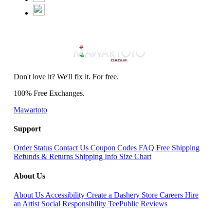
Don't love it? We'll fix it. For free.
100% Free Exchanges.
Mawartoto
Support
Order Status
Contact Us
Coupon Codes
FAQ
Free Shipping
Refunds & Returns
Shipping Info
Size Chart
About Us
About Us
Accessibility
Create a Dashery Store
Careers
Hire
an Artist
Social Responsibility
TeePublic Reviews