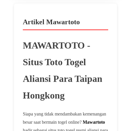
Artikel Mawartoto
MAWARTOTO -
Situs Toto Togel
Aliansi Para Taipan
Hongkong
Siapa yang tidak mendambakan kemenangan
besar saat bermain togel online?
Mawartoto
hadir sebagai situs toto togel resmi aliansi para