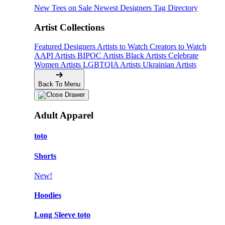
New Tees on Sale
Newest Designers
Tag Directory
Artist Collections
Featured Designers
Artists to Watch
Creators to Watch
AAPI Artists
BIPOC Artists
Black Artists
Celebrate
Women Artists
LGBTQIA Artists
Ukrainian Artists
Back To Menu
Adult Apparel
toto
Shorts
New!
Hoodies
Long Sleeve toto