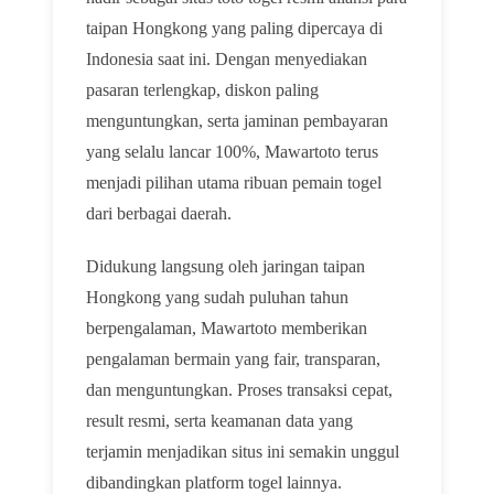
taipan Hongkong yang paling dipercaya di
Indonesia saat ini. Dengan menyediakan
pasaran terlengkap, diskon paling
menguntungkan, serta jaminan pembayaran
yang selalu lancar 100%, Mawartoto terus
menjadi pilihan utama ribuan pemain togel
dari berbagai daerah.
Didukung langsung oleh jaringan taipan
Hongkong yang sudah puluhan tahun
berpengalaman, Mawartoto memberikan
pengalaman bermain yang fair, transparan,
dan menguntungkan. Proses transaksi cepat,
result resmi, serta keamanan data yang
terjamin menjadikan situs ini semakin unggul
dibandingkan platform togel lainnya.