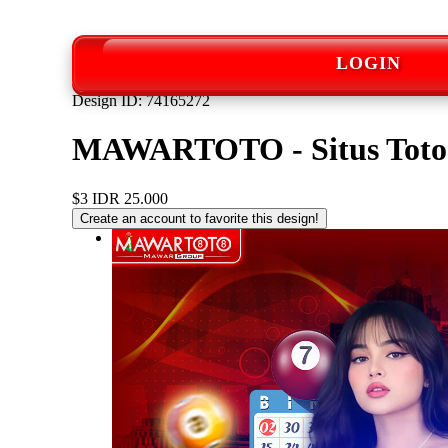
LOGIN
Design ID: 74165272
MAWARTOTO - Situs Toto T
$3
IDR 25.000
Create an account to favorite this design!