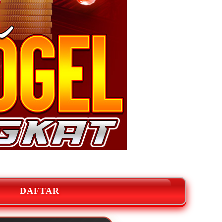
DAFTAR