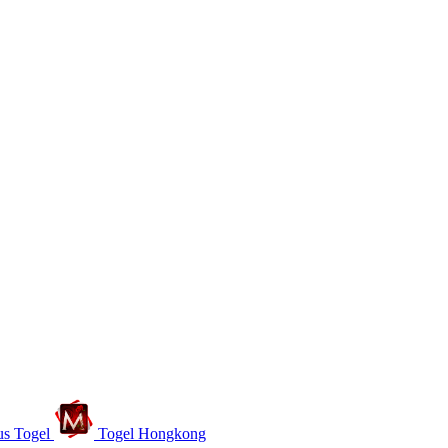
us Togel
Togel Hongkong