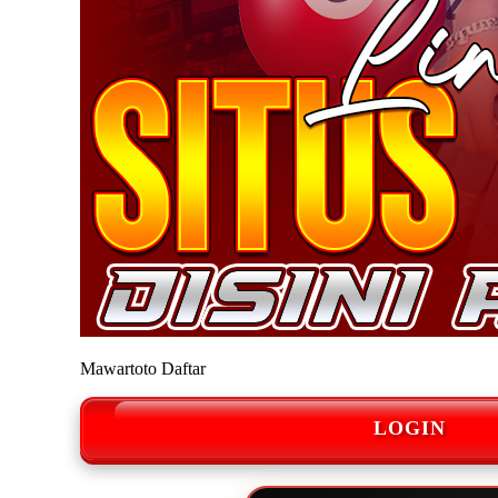
Mawartoto Daftar
LOGIN