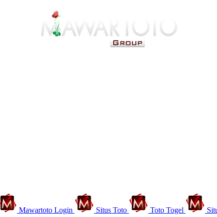
Mawartoto Login
Situs Toto
Toto Togel
Sit