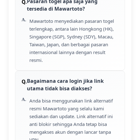
Pasaran togel apa saja yang
tersedia di Mawartoto?
Mawartoto menyediakan pasaran togel
terlengkap, antara lain Hongkong (HK),
Singapore (SGP), Sydney (SDY), Macau,
Taiwan, Japan, dan berbagai pasaran
internasional lainnya dengan result
resmi.
Bagaimana cara login jika link
utama tidak bisa diakses?
Anda bisa menggunakan link alternatif
resmi Mawartoto yang selalu kami
sediakan dan update. Link alternatif ini
anti blokir sehingga Anda tetap bisa
mengakses akun dengan lancar tanpa
VPN.