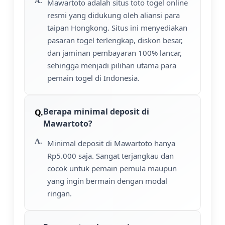
Mawartoto adalah situs toto togel online
resmi yang didukung oleh aliansi para
taipan Hongkong. Situs ini menyediakan
pasaran togel terlengkap, diskon besar,
dan jaminan pembayaran 100% lancar,
sehingga menjadi pilihan utama para
pemain togel di Indonesia.
Berapa minimal deposit di
Mawartoto?
Minimal deposit di Mawartoto hanya
Rp5.000 saja. Sangat terjangkau dan
cocok untuk pemain pemula maupun
yang ingin bermain dengan modal
ringan.