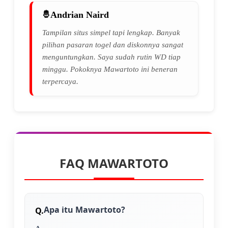
Andrian Naird
Tampilan situs simpel tapi lengkap. Banyak
pilihan pasaran togel dan diskonnya sangat
menguntungkan. Saya sudah rutin WD tiap
minggu. Pokoknya Mawartoto ini beneran
terpercaya.
FAQ MAWARTOTO
Apa itu Mawartoto?