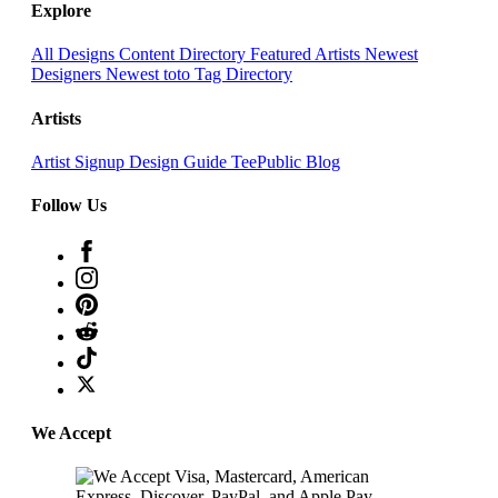
Explore
All Designs
Content Directory
Featured Artists
Newest
Designers
Newest toto
Tag Directory
Artists
Artist Signup
Design Guide
TeePublic Blog
Follow Us
We Accept