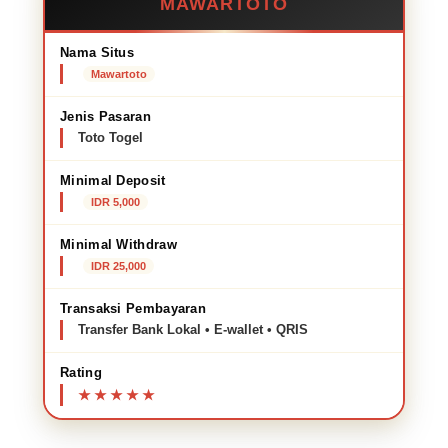
MAWARTOTO
Nama Situs
Mawartoto
Jenis Pasaran
Toto Togel
Minimal Deposit
IDR 5,000
Minimal Withdraw
IDR 25,000
Transaksi Pembayaran
Transfer Bank Lokal • E-wallet • QRIS
Rating