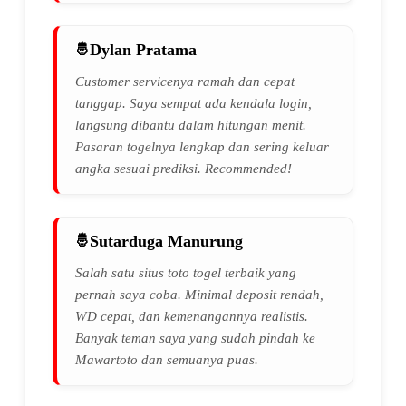
Dylan Pratama
Customer servicenya ramah dan cepat
tanggap. Saya sempat ada kendala login,
langsung dibantu dalam hitungan menit.
Pasaran togelnya lengkap dan sering keluar
angka sesuai prediksi. Recommended!
Sutarduga Manurung
Salah satu situs toto togel terbaik yang
pernah saya coba. Minimal deposit rendah,
WD cepat, dan kemenangannya realistis.
Banyak teman saya yang sudah pindah ke
Mawartoto dan semuanya puas.