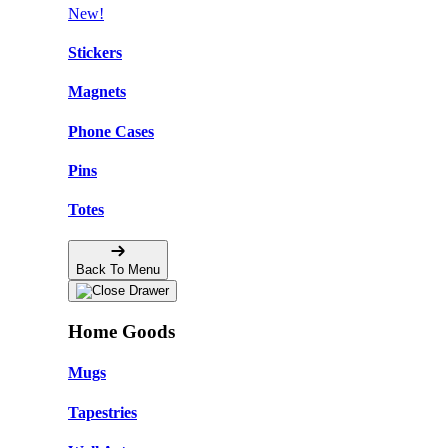
New!
Stickers
Magnets
Phone Cases
Pins
Totes
Back To Menu
Home Goods
Mugs
Tapestries