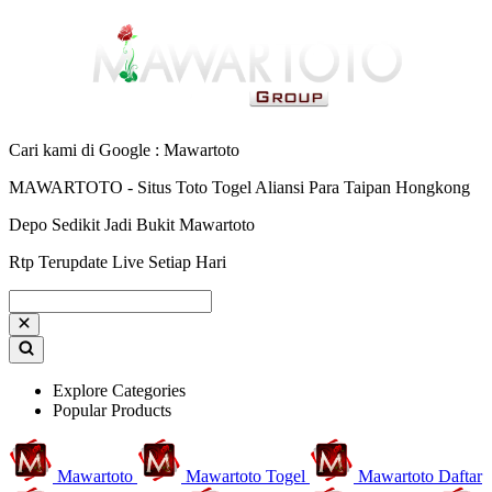
Cari kami di Google : Mawartoto
MAWARTOTO - Situs Toto Togel Aliansi Para Taipan Hongkong
Depo Sedikit Jadi Bukit Mawartoto
Rtp Terupdate Live Setiap Hari
Explore Categories
Popular Products
Mawartoto
Mawartoto Togel
Mawartoto Daftar