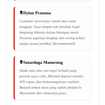
Dylan Pratama
Customer servicenya ramah dan cepat
tanggap. Saya sempat ada kendala login,
langsung dibantu dalam hitungan menit.
Pasaran togelnya lengkap dan sering keluar
angka sesuai prediksi. Recommended!
Sutarduga Manurung
Salah satu situs toto togel terbaik yang
pernah saya coba. Minimal deposit rendah,
WD cepat, dan kemenangannya realistis.
Banyak teman saya yang sudah pindah ke
Mawartoto dan semuanya puas.