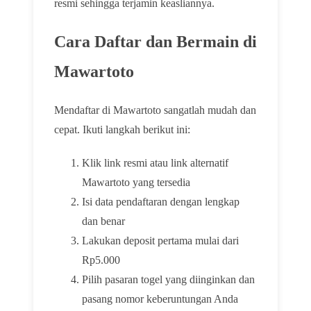
resmi sehingga terjamin keasliannya.
Cara Daftar dan Bermain di
Mawartoto
Mendaftar di Mawartoto sangatlah mudah dan
cepat. Ikuti langkah berikut ini:
Klik link resmi atau link alternatif
Mawartoto yang tersedia
Isi data pendaftaran dengan lengkap
dan benar
Lakukan deposit pertama mulai dari
Rp5.000
Pilih pasaran togel yang diinginkan dan
pasang nomor keberuntungan Anda