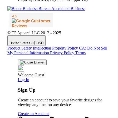
© TP Apparel LLC 2012 - 2025
United States - $ USD
Product Safety
Intellectual Property Policy
CA: Do Not Sell
My Personal Information
Privacy Policy
Terms
Welcome Guest!
Log In
Sign Up
Create an account to save your favorite designs for
viewing anytime, on any device.
Create an Account