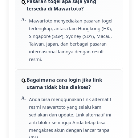
Pasaran togel apa saja yang
tersedia di Mawartoto?
Mawartoto menyediakan pasaran togel
terlengkap, antara lain Hongkong (HK),
Singapore (SGP), Sydney (SDY), Macau,
Taiwan, Japan, dan berbagai pasaran
internasional lainnya dengan result
resmi.
Bagaimana cara login jika link
utama tidak bisa diakses?
Anda bisa menggunakan link alternatif
resmi Mawartoto yang selalu kami
sediakan dan update. Link alternatif ini
anti blokir sehingga Anda tetap bisa
mengakses akun dengan lancar tanpa
VPN.