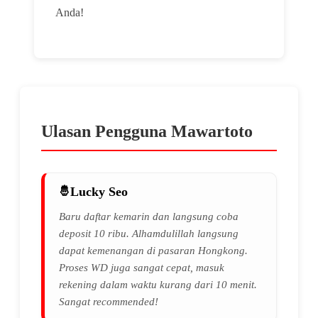
Anda!
Ulasan Pengguna Mawartoto
Lucky Seo
Baru daftar kemarin dan langsung coba
deposit 10 ribu. Alhamdulillah langsung
dapat kemenangan di pasaran Hongkong.
Proses WD juga sangat cepat, masuk
rekening dalam waktu kurang dari 10 menit.
Sangat recommended!