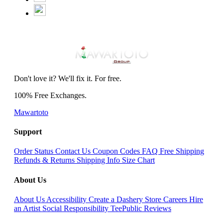
Don't love it? We'll fix it. For free.
100% Free Exchanges.
Mawartoto
Support
Order Status
Contact Us
Coupon Codes
FAQ
Free Shipping
Refunds & Returns
Shipping Info
Size Chart
About Us
About Us
Accessibility
Create a Dashery Store
Careers
Hire
an Artist
Social Responsibility
TeePublic Reviews