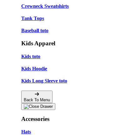
Crewneck Sweatshirts
Tank Tops
Baseball toto
Kids Apparel
Kids toto
Kids Hoodie
Kids Long Sleeve toto
Back To Menu
Accessories
Hats