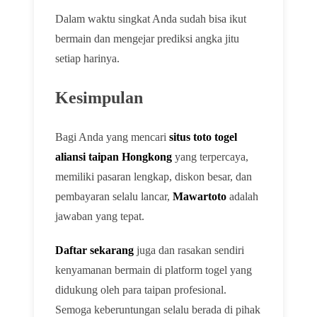
Dalam waktu singkat Anda sudah bisa ikut
bermain dan mengejar prediksi angka jitu
setiap harinya.
Kesimpulan
Bagi Anda yang mencari
situs toto togel
aliansi taipan Hongkong
yang terpercaya,
memiliki pasaran lengkap, diskon besar, dan
pembayaran selalu lancar,
Mawartoto
adalah
jawaban yang tepat.
Daftar sekarang
juga dan rasakan sendiri
kenyamanan bermain di platform togel yang
didukung oleh para taipan profesional.
Semoga keberuntungan selalu berada di pihak