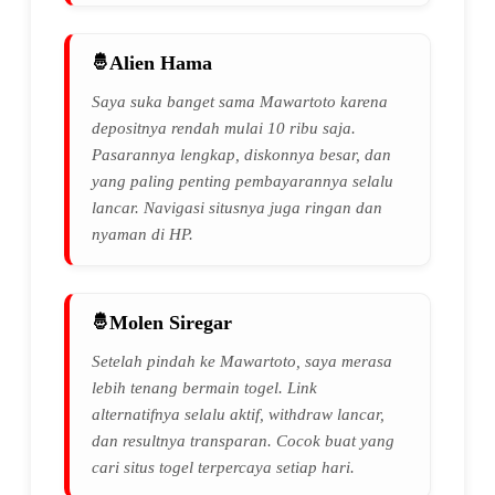
Alien Hama
Saya suka banget sama Mawartoto karena
depositnya rendah mulai 10 ribu saja.
Pasarannya lengkap, diskonnya besar, dan
yang paling penting pembayarannya selalu
lancar. Navigasi situsnya juga ringan dan
nyaman di HP.
Molen Siregar
Setelah pindah ke Mawartoto, saya merasa
lebih tenang bermain togel. Link
alternatifnya selalu aktif, withdraw lancar,
dan resultnya transparan. Cocok buat yang
cari situs togel terpercaya setiap hari.