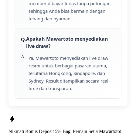
member dibayar lunas tanpa potongan,
sehingga Anda bisa bermain dengan
tenang dan nyaman.
Apakah Mawartoto menyediakan
live draw?
Ya, Mawartoto menyediakan live draw
resmi untuk berbagai pasaran utama,
terutama Hongkong, Singapore, dan
Sydney. Result ditampilkan secara real-
time dan transparan.
Nikmati
Bonus Deposit 5%
Bagi Pemain Setia
Mawartoto!