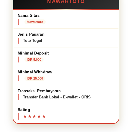
MAWARTOTO
Nama Situs
Mawartoto
Jenis Pasaran
Toto Togel
Minimal Deposit
IDR 5,000
Minimal Withdraw
IDR 25,000
Transaksi Pembayaran
Transfer Bank Lokal • E-wallet • QRIS
Rating