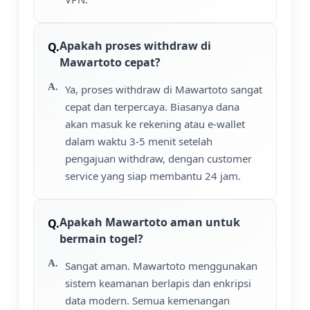
Apakah proses withdraw di
Mawartoto cepat?
Ya, proses withdraw di Mawartoto sangat
cepat dan terpercaya. Biasanya dana
akan masuk ke rekening atau e-wallet
dalam waktu 3-5 menit setelah
pengajuan withdraw, dengan customer
service yang siap membantu 24 jam.
Apakah Mawartoto aman untuk
bermain togel?
Sangat aman. Mawartoto menggunakan
sistem keamanan berlapis dan enkripsi
data modern. Semua kemenangan