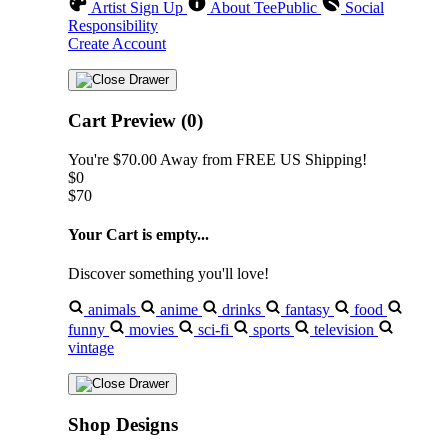
Artist Sign Up
About TeePublic
Social
Responsibility
Create Account
Cart Preview (0)
You're
$70.00
Away from
FREE US Shipping!
$0
$70
Your Cart is empty...
Discover something you'll love!
animals
anime
drinks
fantasy
food
funny
movies
sci-fi
sports
television
vintage
Shop Designs