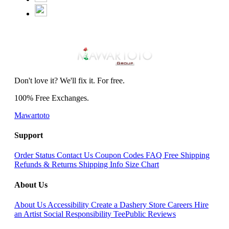
Don't love it? We'll fix it. For free.
100% Free Exchanges.
Mawartoto
Support
Order Status
Contact Us
Coupon Codes
FAQ
Free Shipping
Refunds & Returns
Shipping Info
Size Chart
About Us
About Us
Accessibility
Create a Dashery Store
Careers
Hire
an Artist
Social Responsibility
TeePublic Reviews