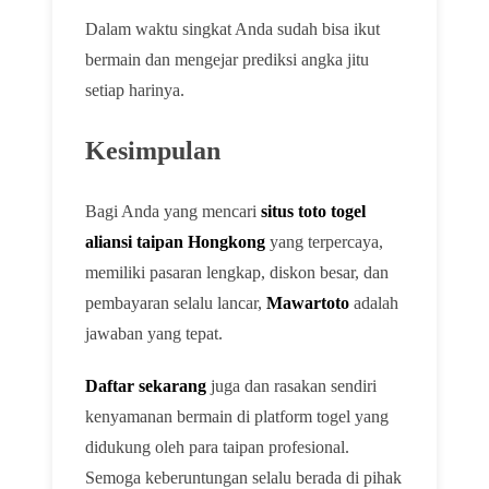
Dalam waktu singkat Anda sudah bisa ikut
bermain dan mengejar prediksi angka jitu
setiap harinya.
Kesimpulan
Bagi Anda yang mencari
situs toto togel
aliansi taipan Hongkong
yang terpercaya,
memiliki pasaran lengkap, diskon besar, dan
pembayaran selalu lancar,
Mawartoto
adalah
jawaban yang tepat.
Daftar sekarang
juga dan rasakan sendiri
kenyamanan bermain di platform togel yang
didukung oleh para taipan profesional.
Semoga keberuntungan selalu berada di pihak