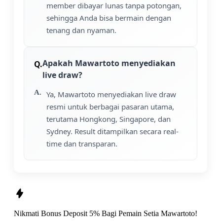
member dibayar lunas tanpa potongan,
sehingga Anda bisa bermain dengan
tenang dan nyaman.
Apakah Mawartoto menyediakan
live draw?
Ya, Mawartoto menyediakan live draw
resmi untuk berbagai pasaran utama,
terutama Hongkong, Singapore, dan
Sydney. Result ditampilkan secara real-
time dan transparan.
Nikmati
Bonus Deposit 5%
Bagi Pemain Setia
Mawartoto!