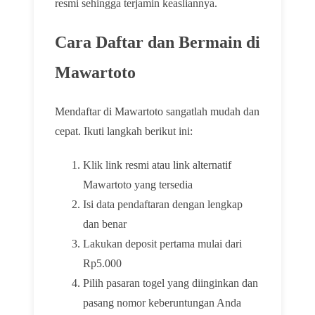
resmi sehingga terjamin keasliannya.
Cara Daftar dan Bermain di
Mawartoto
Mendaftar di Mawartoto sangatlah mudah dan
cepat. Ikuti langkah berikut ini:
Klik link resmi atau link alternatif
Mawartoto yang tersedia
Isi data pendaftaran dengan lengkap
dan benar
Lakukan deposit pertama mulai dari
Rp5.000
Pilih pasaran togel yang diinginkan dan
pasang nomor keberuntungan Anda