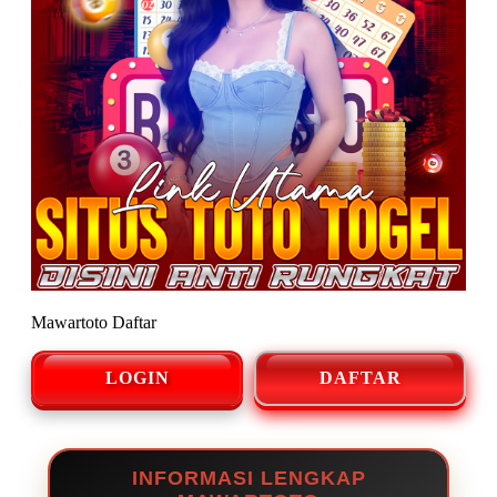
Mawartoto Daftar
LOGIN
DAFTAR
INFORMASI LENGKAP