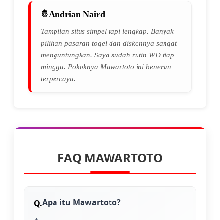
Andrian Naird
Tampilan situs simpel tapi lengkap. Banyak
pilihan pasaran togel dan diskonnya sangat
menguntungkan. Saya sudah rutin WD tiap
minggu. Pokoknya Mawartoto ini beneran
terpercaya.
FAQ MAWARTOTO
Apa itu Mawartoto?