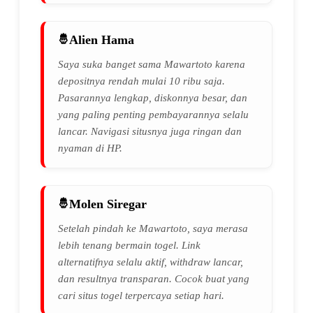
Alien Hama
Saya suka banget sama Mawartoto karena
depositnya rendah mulai 10 ribu saja.
Pasarannya lengkap, diskonnya besar, dan
yang paling penting pembayarannya selalu
lancar. Navigasi situsnya juga ringan dan
nyaman di HP.
Molen Siregar
Setelah pindah ke Mawartoto, saya merasa
lebih tenang bermain togel. Link
alternatifnya selalu aktif, withdraw lancar,
dan resultnya transparan. Cocok buat yang
cari situs togel terpercaya setiap hari.