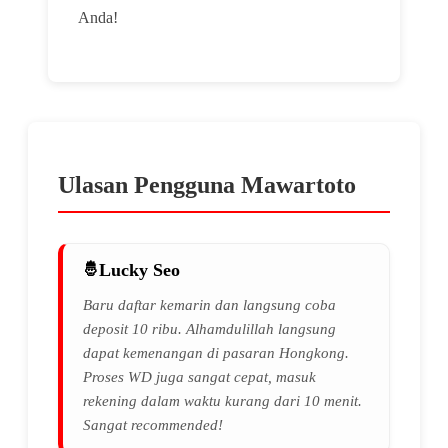
Anda!
Ulasan Pengguna Mawartoto
Lucky Seo
Baru daftar kemarin dan langsung coba
deposit 10 ribu. Alhamdulillah langsung
dapat kemenangan di pasaran Hongkong.
Proses WD juga sangat cepat, masuk
rekening dalam waktu kurang dari 10 menit.
Sangat recommended!