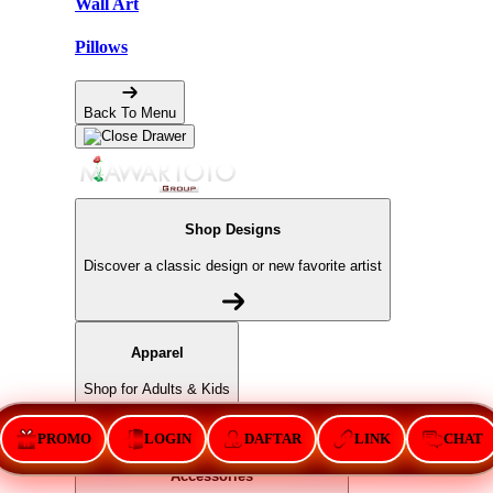
Wall Art
Pillows
Back To Menu
Shop Designs
Discover a classic design or new favorite artist
Apparel
Shop for Adults & Kids
PROMO
LOGIN
DAFTAR
LINK
CHAT
Accessories