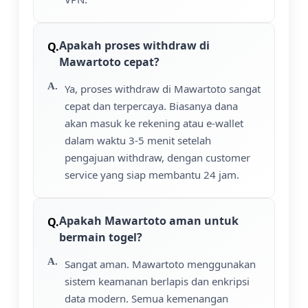
Apakah proses withdraw di
Mawartoto cepat?
Ya, proses withdraw di Mawartoto sangat
cepat dan terpercaya. Biasanya dana
akan masuk ke rekening atau e-wallet
dalam waktu 3-5 menit setelah
pengajuan withdraw, dengan customer
service yang siap membantu 24 jam.
Apakah Mawartoto aman untuk
bermain togel?
Sangat aman. Mawartoto menggunakan
sistem keamanan berlapis dan enkripsi
data modern. Semua kemenangan