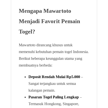
Mengapa Mawartoto
Menjadi Favorit Pemain
Togel?
Mawartoto dirancang khusus untuk
memenuhi kebutuhan pemain togel Indonesia.
Berikut beberapa keunggulan utama yang
membuatnya berbeda:
Deposit Rendah Mulai Rp5.000
–
Sangat terjangkau untuk semua
kalangan pemain.
Pasaran Togel Paling Lengkap
–
Termasuk Hongkong, Singapore,