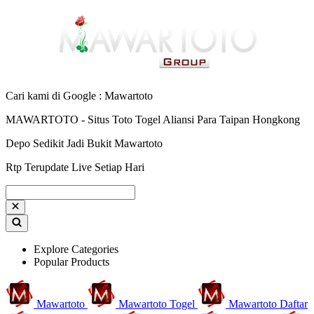
Cari kami di Google : Mawartoto
MAWARTOTO - Situs Toto Togel Aliansi Para Taipan Hongkong
Depo Sedikit Jadi Bukit Mawartoto
Rtp Terupdate Live Setiap Hari
Explore Categories
Popular Products
Mawartoto
Mawartoto Togel
Mawartoto Daftar