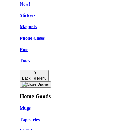
New!
Stickers
Magnets
Phone Cases
Pins
Totes
Back To Menu
Home Goods
Mugs
Tapestries