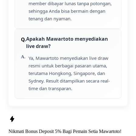
member dibayar lunas tanpa potongan,
sehingga Anda bisa bermain dengan
tenang dan nyaman.
Apakah Mawartoto menyediakan
live draw?
Ya, Mawartoto menyediakan live draw
resmi untuk berbagai pasaran utama,
terutama Hongkong, Singapore, dan
Sydney. Result ditampilkan secara real-
time dan transparan.
Nikmati
Bonus Deposit 5%
Bagi Pemain Setia
Mawartoto!