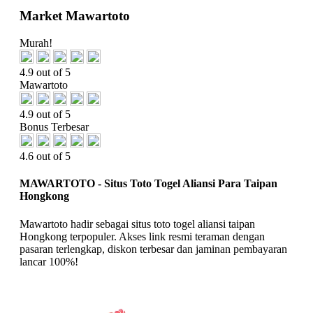
Market Mawartoto
Murah!
4.9 out of 5
Mawartoto
4.9 out of 5
Bonus Terbesar
4.6 out of 5
MAWARTOTO - Situs Toto Togel Aliansi Para Taipan
Hongkong
Mawartoto hadir sebagai situs toto togel aliansi taipan
Hongkong terpopuler. Akses link resmi teraman dengan
pasaran terlengkap, diskon terbesar dan jaminan pembayaran
lancar 100%!