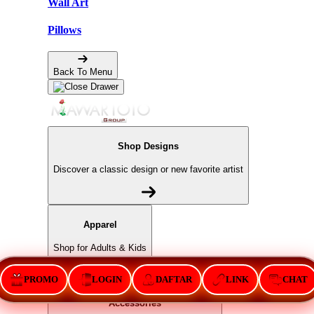
Wall Art
Pillows
Back To Menu
Shop Designs
Discover a classic design or new favorite artist
Apparel
Shop for Adults & Kids
PROMO
LOGIN
DAFTAR
LINK
CHAT
Accessories