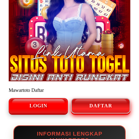
Mawartoto Daftar
LOGIN
DAFTAR
INFORMASI LENGKAP