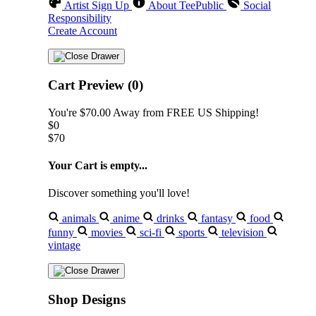
Artist Sign Up
About TeePublic
Social
Responsibility
Create Account
Cart Preview (0)
You're
$70.00
Away from
FREE US Shipping!
$0
$70
Your Cart is empty...
Discover something you'll love!
animals
anime
drinks
fantasy
food
funny
movies
sci-fi
sports
television
vintage
Shop Designs