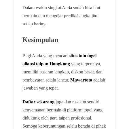
Dalam waktu singkat Anda sudah bisa ikut
bermain dan mengejar prediksi angka jitu
setiap harinya.
Kesimpulan
Bagi Anda yang mencari
situs toto togel
aliansi taipan Hongkong
yang terpercaya,
memiliki pasaran lengkap, diskon besar, dan
pembayaran selalu lancar,
Mawartoto
adalah
jawaban yang tepat.
Daftar sekarang
juga dan rasakan sendiri
kenyamanan bermain di platform togel yang
didukung oleh para taipan profesional.
Semoga keberuntungan selalu berada di pihak