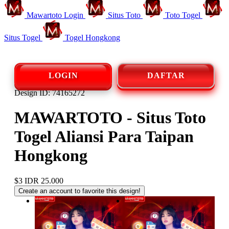
Mawartoto Login
Situs Toto
Toto Togel
Situs Togel
Togel Hongkong
LOGIN
DAFTAR
Design ID: 74165272
MAWARTOTO - Situs Toto
Togel Aliansi Para Taipan
Hongkong
$3
IDR 25.000
Create an account to favorite this design!