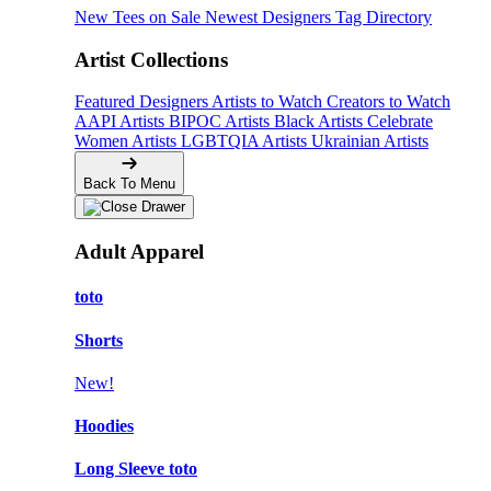
New Tees on Sale
Newest Designers
Tag Directory
Artist Collections
Featured Designers
Artists to Watch
Creators to Watch
AAPI Artists
BIPOC Artists
Black Artists
Celebrate
Women Artists
LGBTQIA Artists
Ukrainian Artists
Back To Menu
Adult Apparel
toto
Shorts
New!
Hoodies
Long Sleeve toto