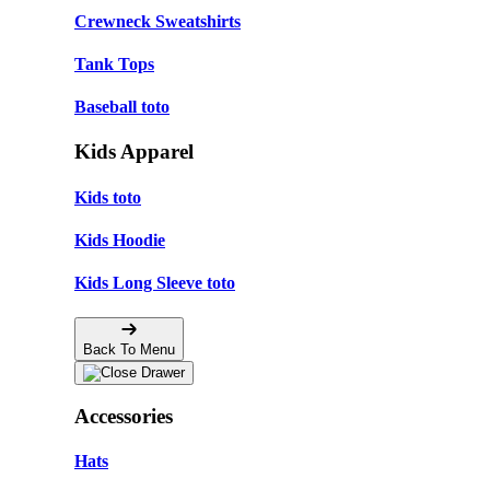
Crewneck Sweatshirts
Tank Tops
Baseball toto
Kids Apparel
Kids toto
Kids Hoodie
Kids Long Sleeve toto
Back To Menu
Accessories
Hats