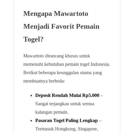
Mengapa Mawartoto
Menjadi Favorit Pemain
Togel?
Mawartoto dirancang khusus untuk
memenuhi kebutuhan pemain togel Indonesia.
Berikut beberapa keunggulan utama yang
membuatnya berbeda:
Deposit Rendah Mulai Rp5.000
–
Sangat terjangkau untuk semua
kalangan pemain.
Pasaran Togel Paling Lengkap
–
Termasuk Hongkong, Singapore,