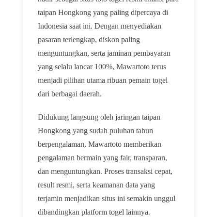
taipan Hongkong yang paling dipercaya di
Indonesia saat ini. Dengan menyediakan
pasaran terlengkap, diskon paling
menguntungkan, serta jaminan pembayaran
yang selalu lancar 100%, Mawartoto terus
menjadi pilihan utama ribuan pemain togel
dari berbagai daerah.
Didukung langsung oleh jaringan taipan
Hongkong yang sudah puluhan tahun
berpengalaman, Mawartoto memberikan
pengalaman bermain yang fair, transparan,
dan menguntungkan. Proses transaksi cepat,
result resmi, serta keamanan data yang
terjamin menjadikan situs ini semakin unggul
dibandingkan platform togel lainnya.