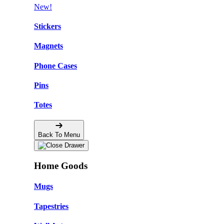
New!
Stickers
Magnets
Phone Cases
Pins
Totes
Back To Menu
Home Goods
Mugs
Tapestries