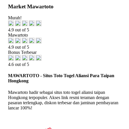
Market Mawartoto
Murah!
4.9 out of 5
Mawartoto
4.9 out of 5
Bonus Terbesar
4.6 out of 5
MAWARTOTO - Situs Toto Togel Aliansi Para Taipan
Hongkong
Mawartoto hadir sebagai situs toto togel aliansi taipan
Hongkong terpopuler. Akses link resmi teraman dengan
pasaran terlengkap, diskon terbesar dan jaminan pembayaran
lancar 100%!