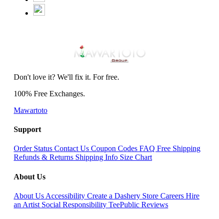
Don't love it? We'll fix it. For free.
100% Free Exchanges.
Mawartoto
Support
Order Status
Contact Us
Coupon Codes
FAQ
Free Shipping
Refunds & Returns
Shipping Info
Size Chart
About Us
About Us
Accessibility
Create a Dashery Store
Careers
Hire
an Artist
Social Responsibility
TeePublic Reviews