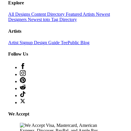
Explore
All Designs
Content Directory
Featured Artists
Newest
Designers
Newest toto
Tag Directory
Artists
Artist Signup
Design Guide
TeePublic Blog
Follow Us
We Accept