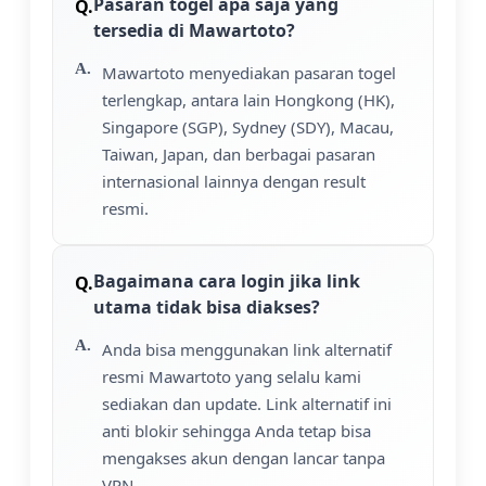
Pasaran togel apa saja yang
tersedia di Mawartoto?
Mawartoto menyediakan pasaran togel
terlengkap, antara lain Hongkong (HK),
Singapore (SGP), Sydney (SDY), Macau,
Taiwan, Japan, dan berbagai pasaran
internasional lainnya dengan result
resmi.
Bagaimana cara login jika link
utama tidak bisa diakses?
Anda bisa menggunakan link alternatif
resmi Mawartoto yang selalu kami
sediakan dan update. Link alternatif ini
anti blokir sehingga Anda tetap bisa
mengakses akun dengan lancar tanpa
VPN.