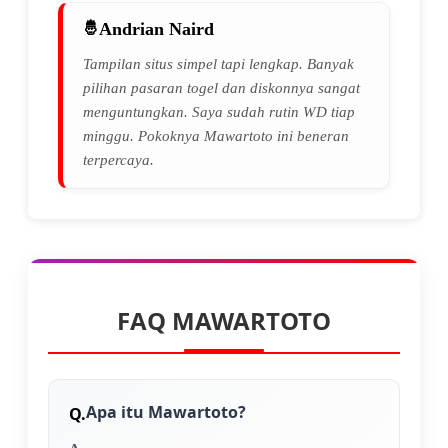
Andrian Naird
Tampilan situs simpel tapi lengkap. Banyak
pilihan pasaran togel dan diskonnya sangat
menguntungkan. Saya sudah rutin WD tiap
minggu. Pokoknya Mawartoto ini beneran
terpercaya.
FAQ MAWARTOTO
Apa itu Mawartoto?