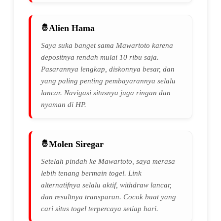
Alien Hama
Saya suka banget sama Mawartoto karena
depositnya rendah mulai 10 ribu saja.
Pasarannya lengkap, diskonnya besar, dan
yang paling penting pembayarannya selalu
lancar. Navigasi situsnya juga ringan dan
nyaman di HP.
Molen Siregar
Setelah pindah ke Mawartoto, saya merasa
lebih tenang bermain togel. Link
alternatifnya selalu aktif, withdraw lancar,
dan resultnya transparan. Cocok buat yang
cari situs togel terpercaya setiap hari.