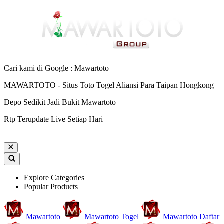
Cari kami di Google : Mawartoto
MAWARTOTO - Situs Toto Togel Aliansi Para Taipan Hongkong
Depo Sedikit Jadi Bukit Mawartoto
Rtp Terupdate Live Setiap Hari
Explore Categories
Popular Products
Mawartoto
Mawartoto Togel
Mawartoto Daftar