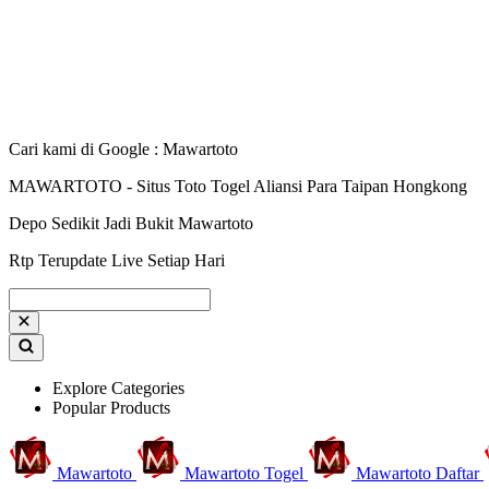
Cari kami di Google : Mawartoto
MAWARTOTO - Situs Toto Togel Aliansi Para Taipan Hongkong
Depo Sedikit Jadi Bukit Mawartoto
Rtp Terupdate Live Setiap Hari
Explore Categories
Popular Products
Mawartoto
Mawartoto Togel
Mawartoto Daftar