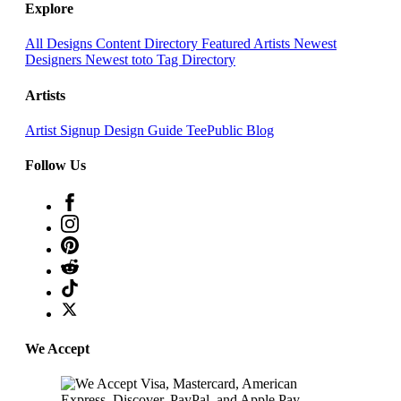
Explore
All Designs
Content Directory
Featured Artists
Newest
Designers
Newest toto
Tag Directory
Artists
Artist Signup
Design Guide
TeePublic Blog
Follow Us
We Accept