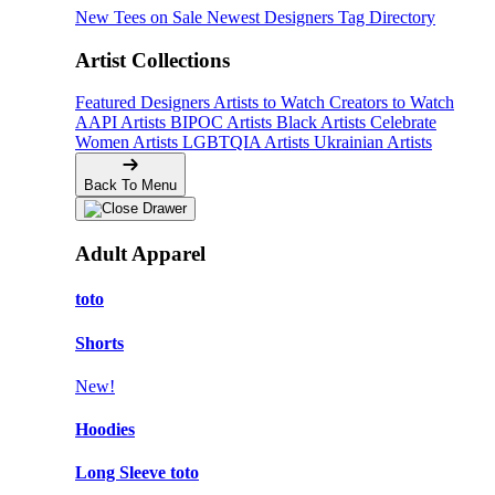
New Tees on Sale
Newest Designers
Tag Directory
Artist Collections
Featured Designers
Artists to Watch
Creators to Watch
AAPI Artists
BIPOC Artists
Black Artists
Celebrate
Women Artists
LGBTQIA Artists
Ukrainian Artists
Back To Menu
Adult Apparel
toto
Shorts
New!
Hoodies
Long Sleeve toto