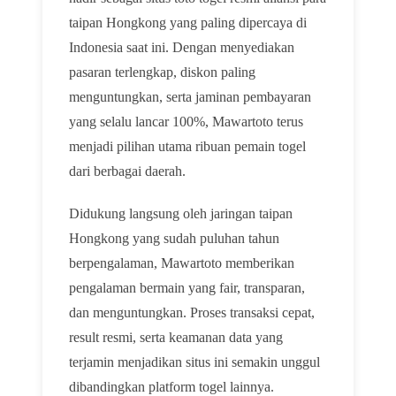
taipan Hongkong yang paling dipercaya di
Indonesia saat ini. Dengan menyediakan
pasaran terlengkap, diskon paling
menguntungkan, serta jaminan pembayaran
yang selalu lancar 100%, Mawartoto terus
menjadi pilihan utama ribuan pemain togel
dari berbagai daerah.
Didukung langsung oleh jaringan taipan
Hongkong yang sudah puluhan tahun
berpengalaman, Mawartoto memberikan
pengalaman bermain yang fair, transparan,
dan menguntungkan. Proses transaksi cepat,
result resmi, serta keamanan data yang
terjamin menjadikan situs ini semakin unggul
dibandingkan platform togel lainnya.