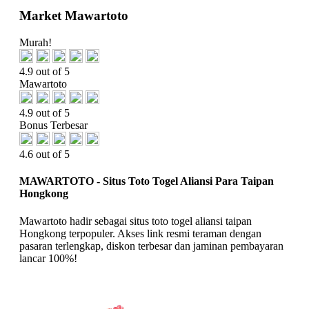
Market Mawartoto
Murah!
4.9 out of 5
Mawartoto
4.9 out of 5
Bonus Terbesar
4.6 out of 5
MAWARTOTO - Situs Toto Togel Aliansi Para Taipan
Hongkong
Mawartoto hadir sebagai situs toto togel aliansi taipan
Hongkong terpopuler. Akses link resmi teraman dengan
pasaran terlengkap, diskon terbesar dan jaminan pembayaran
lancar 100%!