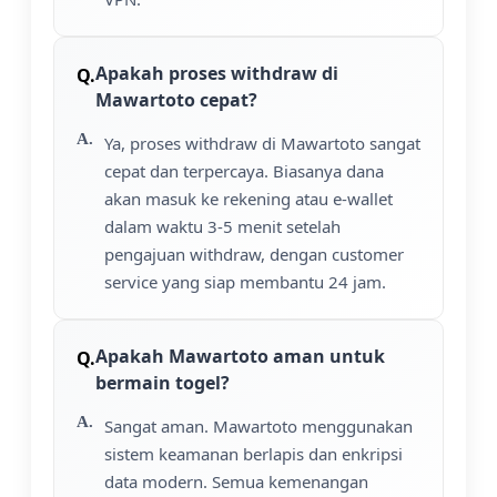
Apakah proses withdraw di
Mawartoto cepat?
Ya, proses withdraw di Mawartoto sangat
cepat dan terpercaya. Biasanya dana
akan masuk ke rekening atau e-wallet
dalam waktu 3-5 menit setelah
pengajuan withdraw, dengan customer
service yang siap membantu 24 jam.
Apakah Mawartoto aman untuk
bermain togel?
Sangat aman. Mawartoto menggunakan
sistem keamanan berlapis dan enkripsi
data modern. Semua kemenangan