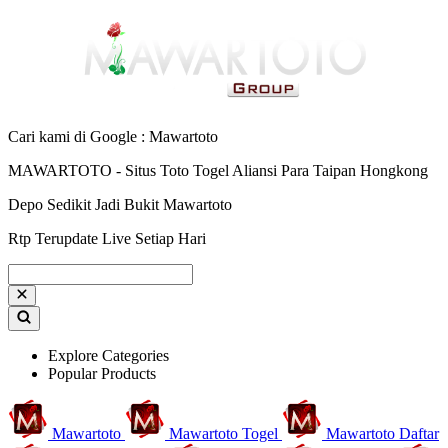
Cari kami di Google : Mawartoto
MAWARTOTO - Situs Toto Togel Aliansi Para Taipan Hongkong
Depo Sedikit Jadi Bukit Mawartoto
Rtp Terupdate Live Setiap Hari
Explore Categories
Popular Products
Mawartoto
Mawartoto Togel
Mawartoto Daftar