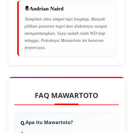
Andrian Naird
Tampilan situs simpel tapi lengkap. Banyak
pilihan pasaran togel dan diskonnya sangat
menguntungkan. Saya sudah rutin WD tiap
minggu. Pokoknya Mawartoto ini beneran
terpercaya.
FAQ MAWARTOTO
Apa itu Mawartoto?