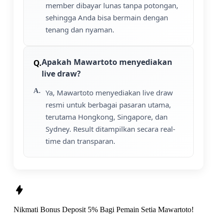
member dibayar lunas tanpa potongan,
sehingga Anda bisa bermain dengan
tenang dan nyaman.
Apakah Mawartoto menyediakan
live draw?
Ya, Mawartoto menyediakan live draw
resmi untuk berbagai pasaran utama,
terutama Hongkong, Singapore, dan
Sydney. Result ditampilkan secara real-
time dan transparan.
Nikmati
Bonus Deposit 5%
Bagi Pemain Setia
Mawartoto!