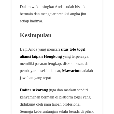
Dalam waktu singkat Anda sudah bisa ikut
bermain dan mengejar prediksi angka jitu
setiap harinya.
Kesimpulan
Bagi Anda yang mencari
situs toto togel
aliansi taipan Hongkong
yang terpercaya,
memiliki pasaran lengkap, diskon besar, dan
pembayaran selalu lancar,
Mawartoto
adalah
jawaban yang tepat.
Daftar sekarang
juga dan rasakan sendiri
kenyamanan bermain di platform togel yang
didukung oleh para taipan profesional.
Semoga keberuntungan selalu berada di pihak