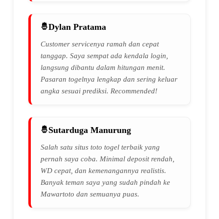
Dylan Pratama
Customer servicenya ramah dan cepat
tanggap. Saya sempat ada kendala login,
langsung dibantu dalam hitungan menit.
Pasaran togelnya lengkap dan sering keluar
angka sesuai prediksi. Recommended!
Sutarduga Manurung
Salah satu situs toto togel terbaik yang
pernah saya coba. Minimal deposit rendah,
WD cepat, dan kemenangannya realistis.
Banyak teman saya yang sudah pindah ke
Mawartoto dan semuanya puas.