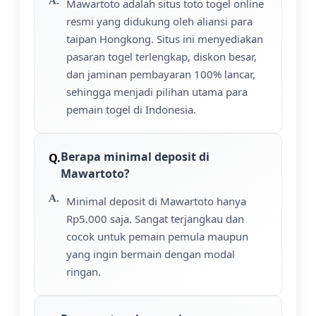
Mawartoto adalah situs toto togel online
resmi yang didukung oleh aliansi para
taipan Hongkong. Situs ini menyediakan
pasaran togel terlengkap, diskon besar,
dan jaminan pembayaran 100% lancar,
sehingga menjadi pilihan utama para
pemain togel di Indonesia.
Berapa minimal deposit di
Mawartoto?
Minimal deposit di Mawartoto hanya
Rp5.000 saja. Sangat terjangkau dan
cocok untuk pemain pemula maupun
yang ingin bermain dengan modal
ringan.